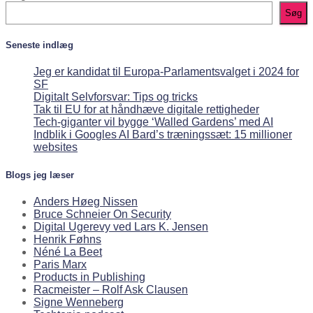
Søg
Seneste indlæg
Jeg er kandidat til Europa-Parlamentsvalget i 2024 for
SF
Digitalt Selvforsvar: Tips og tricks
Tak til EU for at håndhæve digitale rettigheder
Tech-giganter vil bygge ‘Walled Gardens’ med AI
Indblik i Googles AI Bard’s træningssæt: 15 millioner
websites
Blogs jeg læser
Anders Høeg Nissen
Bruce Schneier On Security
Digital Ugerevy ved Lars K. Jensen
Henrik Føhns
Néné La Beet
Paris Marx
Products in Publishing
Racmeister – Rolf Ask Clausen
Signe Wenneberg