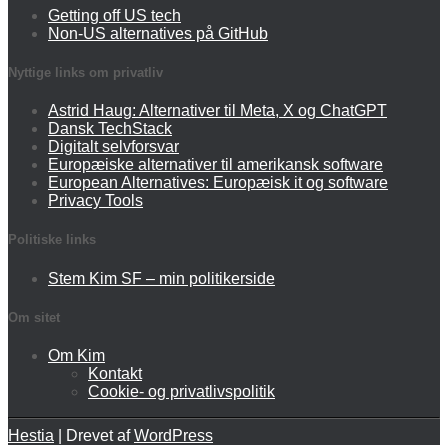
Getting off US tech
Non-US alternatives på GitHub
Nyttige links om privatliv
Astrid Haug: Alternativer til Meta, X og ChatGPT
Dansk TechStack
Digitalt selvforsvar
Europæiske alternativer til amerikansk software
European Alternatives: Europæisk it og software
Privacy Tools
Politiske links
Stem Kim SF – min politikerside
Om sitet
Om Kim
Kontakt
Cookie- og privatlivspolitik
Hestia
| Drevet af
WordPress