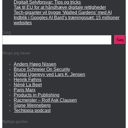
Digitalt Selvforsvar: Tips og tricks
Tak til EU for at håndhæve digitale rettigheder
Tech-giganter vil bygge ‘Walled Gardens’ med AI
Indblik i Googles AI Bard’s træningssæt: 15 millioner
websites
Søg
Søg
Blogs jeg læser
Anders Høeg Nissen
Bruce Schneier On Security
Digital Ugerevy ved Lars K. Jensen
Henrik Føhns
Néné La Beet
Paris Marx
Products in Publishing
Racmeister – Rolf Ask Clausen
Signe Wenneberg
Techtopia podcast
Nyttige guides