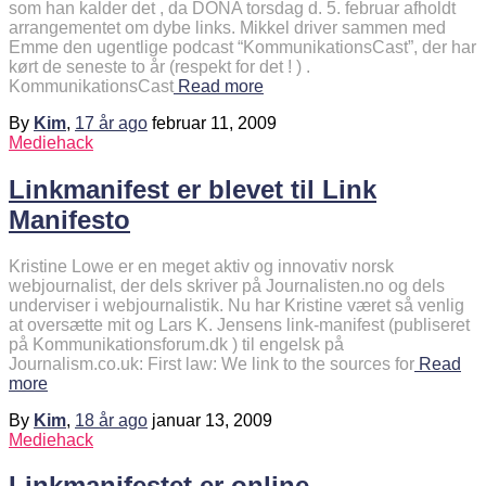
som han kalder det , da DONA torsdag d. 5. februar afholdt
arrangementet om dybe links. Mikkel driver sammen med
Emme den ugentlige podcast “KommunikationsCast”, der har
kørt de seneste to år (respekt for det ! ) .
KommunikationsCast
Read more
By
Kim
,
17 år
ago
februar 11, 2009
Mediehack
Linkmanifest er blevet til Link
Manifesto
Kristine Lowe er en meget aktiv og innovativ norsk
webjournalist, der dels skriver på Journalisten.no og dels
underviser i webjournalistik. Nu har Kristine været så venlig
at oversætte mit og Lars K. Jensens link-manifest (publiseret
på Kommunikationsforum.dk ) til engelsk på
Journalism.co.uk: First law: We link to the sources for
Read
more
By
Kim
,
18 år
ago
januar 13, 2009
Mediehack
Linkmanifestet er online