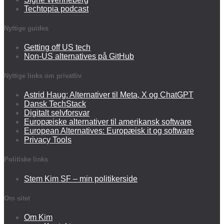
Techtopia podcast
Nyttige guides
Getting off US tech
Non-US alternatives på GitHub
Nyttige links om privatliv
Astrid Haug: Alternativer til Meta, X og ChatGPT
Dansk TechStack
Digitalt selvforsvar
Europæiske alternativer til amerikansk software
European Alternatives: Europæisk it og software
Privacy Tools
Politiske links
Stem Kim SF – min politikerside
Om sitet
Om Kim