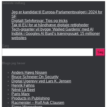
Seneste indlæg
Jeg er kandidat til Europa-Parlamentsvalget i 2024 for
SF
Digitalt Selvforsvar: Tips og tricks
Tak til EU for at håndhæve digitale rettigheder
Tech-giganter vil bygge ‘Walled Gardens’ med AI
Indblik i Googles AI Bard’s træningssæt: 15 millioner
websites
Søg
Søg
Blogs jeg læser
Anders Høeg Nissen
Bruce Schneier On Security
Digital Ugerevy ved Lars K. Jensen
Henrik Føhns
Néné La Beet
Paris Marx
Products in Publishing
Racmeister – Rolf Ask Clausen
Signe Wenneberg