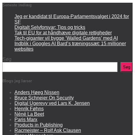
Seneste indlæg
Jeg er kandidat til Europa-Parlamentsvalget i 2024 for
SF
Digitalt Selvforsvar: Tips og tricks
Tak til EU for at håndhæve digitale rettigheder
Tech-giganter vil bygge ‘Walled Gardens’ med AI
Indblik i Googles AI Bard’s træningssæt: 15 millioner
websites
Søg
Søg
Blogs jeg læser
Anders Høeg Nissen
Bruce Schneier On Security
Digital Ugerevy ved Lars K. Jensen
Henrik Føhns
Néné La Beet
Paris Marx
Products in Publishing
Racmeister – Rolf Ask Clausen