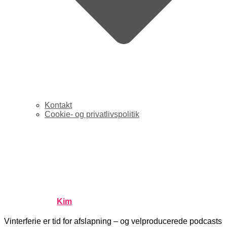
Kontakt
Cookie- og privatlivspolitik
Anbefaling: To
velproducerede DR-
podcasts om tech og UFOer
Published by
Kim
on
februar 24, 2021
januar 3, 2023
Vinterferie er tid for afslapning – og velproducerede podcasts