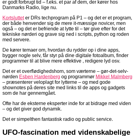
er godt forbrugt tid – f.eks. et par af dem, der kører hos
Danmarks Radio, lige nu.
Kortsluttet
er DRs techprogram på P1 – og det er et program,
der både henvender sig de mere it-mæssige novicer, men
også – og det er befriende at lytte til – tør give efter for det
tekniske nørderi og grave sig ned i scripts, python og roden
med servere.
De kører temaer om, hvordan du rydder op i dine apps,
bygger nogle selv, får styr på dine digitale fotoalbum, finder
programmer til at blive mere effektive , redigere lyd osv.
Det er et overflødighedshorn, som værterne – gør-det-selv-
nørden
Esben Hardenberg
og programmør
Mikkel Malmberg
– præsenterer veloplagt for lytterne – og med gode
shownotes på deres site med links til de apps og gadgets
som de har gennemgået.
Ofte har de eksterne eksperter inde for at bidrage med viden
– og det giver god dynamik.
Det er simpelthen fantastisk radio og public service.
UFO-fascination med videnskabelige