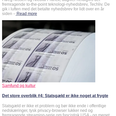
fremragende to-the-point teknologi-nyhedsbrev, Techliv. De
gik i luften med det betalte nyhedsbrev for lidt over en år
siden –
Read more
Samfund og kultur
Det store overblik #4: Statsgæld er ikke noget at frygte
Statsgæld er ikke et problem og bør ikke ende i offentlige
nedskæringer, tysk privacy-browser lukker ned og
fremragende streaming-serie om fascistisk USA - og meget