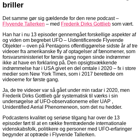
briller
Det samme gør sig gældende for den rene podcast –
Flyvende Tallerken
– med
Frederik Dirks Gottlieb
som vært.
Han har i nu 13 episoder gennemgået forskellige aspekter af
og viden om begrebet UFO – Uidentificerede Flyvende
Objekter – oven på Pentagons offentliggørelse sidste år af tre
videoer fra amerikanske fly af optagelser af fænomener, som
forsvarsministeriet for første gang nogen sinde indrømmer
ikke at have en forklaring på. Den opsigtsvækkende
indrømmelse har i USA givet en del omtale i 2020 – fx i store
medier som New York Times, som i 2017 berettede om
videoerne for første gang.
Ja, de tre videoer var så gået under min radar i 2020, men
Frederik Dirks Gottlieb går systematisk til værks i sin
undersøgelse af UFO-observationerne eller UAP ,
Unidentified Aerial Phenomeneon, som det nu hedder.
Podcastens kvalitet og seriøse tilgang har over de 13
episoder ført til at en række fremtrædende internationale
videnskabsfolk, politikere og personer med UFO-erfaringer
begynder at optræde i Flyvende Tallerken.