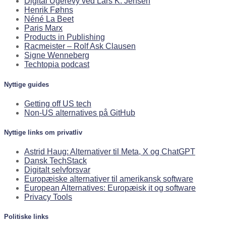
Digital Ugerevy ved Lars K. Jensen
Henrik Føhns
Néné La Beet
Paris Marx
Products in Publishing
Racmeister – Rolf Ask Clausen
Signe Wenneberg
Techtopia podcast
Nyttige guides
Getting off US tech
Non-US alternatives på GitHub
Nyttige links om privatliv
Astrid Haug: Alternativer til Meta, X og ChatGPT
Dansk TechStack
Digitalt selvforsvar
Europæiske alternativer til amerikansk software
European Alternatives: Europæisk it og software
Privacy Tools
Politiske links