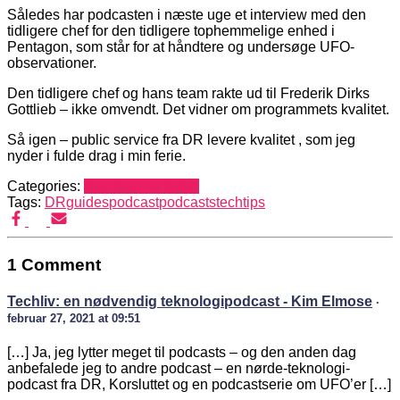
Således har podcasten i næste uge et interview med den
tidligere chef for den tidligere tophemmelige enhed i
Pentagon, som står for at håndtere og undersøge UFO-
observationer.
Den tidligere chef og hans team rakte ud til Frederik Dirks
Gottlieb – ikke omvendt. Det vidner om programmets kvalitet.
Så igen – public service fra DR levere kvalitet , som jeg
nyder i fulde drag i min ferie.
Categories:
Samfund og kultur
Tags:
DR
guides
podcast
podcasts
tech
tips
1 Comment
Techliv: en nødvendig teknologipodcast - Kim Elmose
·
februar 27, 2021 at 09:51
[…] Ja, jeg lytter meget til podcasts – og den anden dag
anbefalede jeg to andre podcast – en nørde-teknologi-
podcast fra DR, Korsluttet og en podcastserie om UFO’er […]