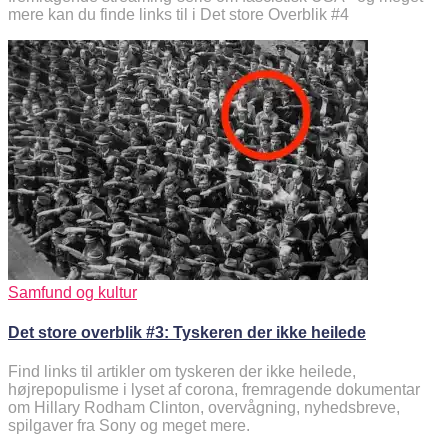
mere kan du finde links til i Det store Overblik #4
Samfund og kultur
Det store overblik #3: Tyskeren der ikke heilede
Find links til artikler om tyskeren der ikke heilede,
højrepopulisme i lyset af corona, fremragende dokumentar
om Hillary Rodham Clinton, overvågning, nyhedsbreve,
spilgaver fra Sony og meget mere.