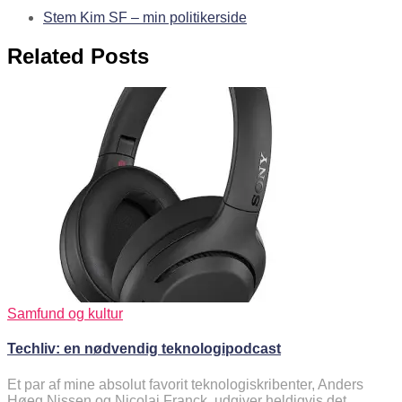
Stem Kim SF – min politikerside
Related Posts
Samfund og kultur
Techliv: en nødvendig teknologipodcast
Et par af mine absolut favorit teknologiskribenter, Anders
Høeg Nissen og Nicolai Franck, udgiver heldigvis det