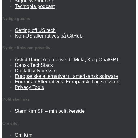
Signe Wenneberg
Techtopia podcast
Nyttige guides
Getting off US tech
Non-US alternatives på GitHub
Nyttige links om privatliv
Astrid Haug: Alternativer til Meta, X og ChatGPT
Dansk TechStack
Digitalt selvforsvar
Europæiske alternativer til amerikansk software
European Alternatives: Europæisk it og software
Privacy Tools
Politiske links
Stem Kim SF – min politikerside
Om sitet
Om Kim