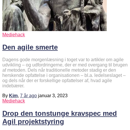
Mediehack
Den agile smerte
Dagens gode morgenlæsning i toget var to artikler om agile
udvikling – og udfordringerne, der er med overgang til brugen
af metoden. Dels når traditionelle metoder stadig er den
herskende opfattelse i organisationen – bl.a. ledelseslaget –
og dels når der er forskellige opfattelser af, hvad agile
indebærer.
By
Kim
,
7 år
ago
januar 3, 2023
Mediehack
Drop den tonstunge kravspec med
Agil projektstyring