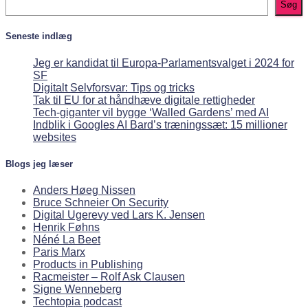
Søg
Seneste indlæg
Jeg er kandidat til Europa-Parlamentsvalget i 2024 for
SF
Digitalt Selvforsvar: Tips og tricks
Tak til EU for at håndhæve digitale rettigheder
Tech-giganter vil bygge ‘Walled Gardens’ med AI
Indblik i Googles AI Bard’s træningssæt: 15 millioner
websites
Blogs jeg læser
Anders Høeg Nissen
Bruce Schneier On Security
Digital Ugerevy ved Lars K. Jensen
Henrik Føhns
Néné La Beet
Paris Marx
Products in Publishing
Racmeister – Rolf Ask Clausen
Signe Wenneberg
Techtopia podcast