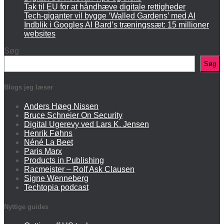
Tak til EU for at håndhæve digitale rettigheder
Tech-giganter vil bygge ‘Walled Gardens’ med AI
Indblik i Googles AI Bard’s træningssæt: 15 millioner
websites
Søg
Søg
Blogs jeg læser
Anders Høeg Nissen
Bruce Schneier On Security
Digital Ugerevy ved Lars K. Jensen
Henrik Føhns
Néné La Beet
Paris Marx
Products in Publishing
Racmeister – Rolf Ask Clausen
Signe Wenneberg
Techtopia podcast
Nyttige guides