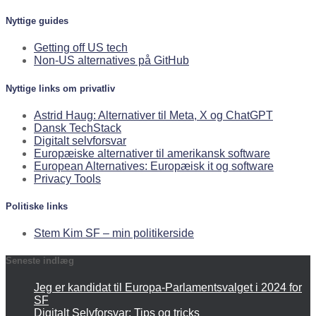
Nyttige guides
Getting off US tech
Non-US alternatives på GitHub
Nyttige links om privatliv
Astrid Haug: Alternativer til Meta, X og ChatGPT
Dansk TechStack
Digitalt selvforsvar
Europæiske alternativer til amerikansk software
European Alternatives: Europæisk it og software
Privacy Tools
Politiske links
Stem Kim SF – min politikerside
Seneste indlæg
Jeg er kandidat til Europa-Parlamentsvalget i 2024 for
SF
Digitalt Selvforsvar: Tips og tricks