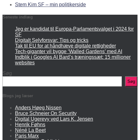
Stem Kim SF – min politikerside
Seneste indlæg
Jeg er kandidat til Europa-Parlamentsvalget i 2024 for
SF
Digitalt Selvforsvar: Tips og tricks
Tak til EU for at håndhæve digitale rettigheder
Tech-giganter vil bygge ‘Walled Gardens’ med AI
Indblik i Googles AI Bard’s træningssæt: 15 millioner
websites
Søg
Søg
Blogs jeg læser
Anders Høeg Nissen
Bruce Schneier On Security
Digital Ugerevy ved Lars K. Jensen
Henrik Føhns
Néné La Beet
Paris Marx