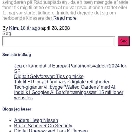
svingdøren på Rådhuspladsen , da en pæn mængde af røde
faner fik mig til at tro enten af nu var revolutionen startet eller
1. maj var startet tidligere. Imidlertid drejede det sig om
herboende kinesere der
Read more
By
Kim
,
18 år
ago
april 28, 2008
Søg
Søg
Seneste indlæg
Jeg er kandidat til Europa-Parlamentsvalget i 2024 for
SF
Digitalt Selvforsvar: Tips og tricks
Tak til EU for at håndhæve digitale rettigheder
Tech-giganter vil bygge ‘Walled Gardens’ med AI
Indblik i Googles AI Bard’s træningssæt: 15 millioner
websites
Blogs jeg læser
Anders Høeg Nissen
Bruce Schneier On Security
Digital Ugerevy ved Lars K. Jensen