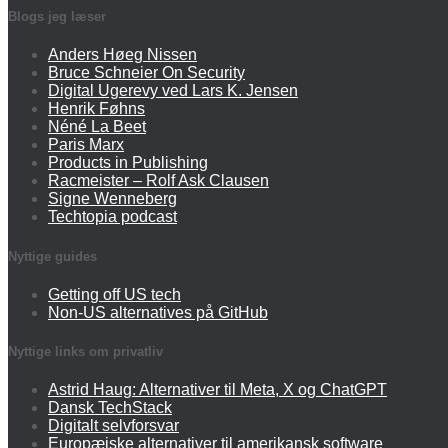
Blogs jeg læser
Anders Høeg Nissen
Bruce Schneier On Security
Digital Ugerevy ved Lars K. Jensen
Henrik Føhns
Néné La Beet
Paris Marx
Products in Publishing
Racmeister – Rolf Ask Clausen
Signe Wenneberg
Techtopia podcast
Nyttige guides
Getting off US tech
Non-US alternatives på GitHub
Nyttige links om privatliv
Astrid Haug: Alternativer til Meta, X og ChatGPT
Dansk TechStack
Digitalt selvforsvar
Europæiske alternativer til amerikansk software