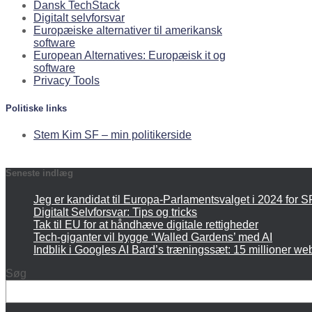
Dansk TechStack
Digitalt selvforsvar
Europæiske alternativer til amerikansk
software
European Alternatives: Europæisk it og
software
Privacy Tools
Politiske links
Stem Kim SF – min politikerside
Seneste indlæg
Jeg er kandidat til Europa-Parlamentsvalget i 2024 for S
Digitalt Selvforsvar: Tips og tricks
Tak til EU for at håndhæve digitale rettigheder
Tech-giganter vil bygge ‘Walled Gardens’ med AI
Indblik i Googles AI Bard’s træningssæt: 15 millioner we
Søg