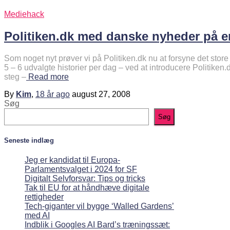
Mediehack
Politiken.dk med danske nyheder på e
Som noget nyt prøver vi på Politiken.dk nu at forsyne det stor
5 – 6 udvalgte historier per dag – ved at introducere Politiken
steg –
Read more
By
Kim
,
18 år
ago
august 27, 2008
Søg
Søg
Seneste indlæg
Jeg er kandidat til Europa-
Parlamentsvalget i 2024 for SF
Digitalt Selvforsvar: Tips og tricks
Tak til EU for at håndhæve digitale
rettigheder
Tech-giganter vil bygge ‘Walled Gardens’
med AI
Indblik i Googles AI Bard’s træningssæt: