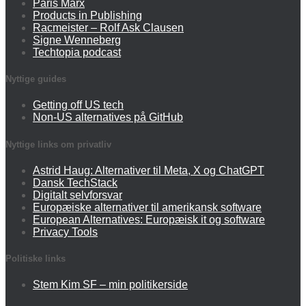
Paris Marx
Products in Publishing
Racmeister – Rolf Ask Clausen
Signe Wenneberg
Techtopia podcast
Nyttige guides
Getting off US tech
Non-US alternatives på GitHub
Nyttige links om privatliv
Astrid Haug: Alternativer til Meta, X og ChatGPT
Dansk TechStack
Digitalt selvforsvar
Europæiske alternativer til amerikansk software
European Alternatives: Europæisk it og software
Privacy Tools
Politiske links
Stem Kim SF – min politikerside