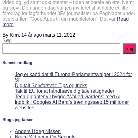
video og lyd samt dokumenter – uden at betale en øre. Nemt
og sjovt. Den anden dag var jeg inviteret til at holde et lille
foredrag for fagforbundet 3Fs journalister på Fagbladet under
overskriften “Gode Apps til din mobiltelefon”. Det var
Read
more
By
Kim
,
14 år
ago
marts 11, 2012
Søg
Søg
Seneste indlæg
Jeg er kandidat til Europa-Parlamentsvalget i 2024 for
SF
Digitalt Selvforsvar: Tips og tricks
Tak til EU for at håndhæve digitale rettigheder
Tech-giganter vil bygge ‘Walled Gardens’ med AI
Indblik i Googles AI Bard’s træningssæt: 15 millioner
websites
Blogs jeg læser
Anders Høeg Nissen
Bruce Schneier On Security