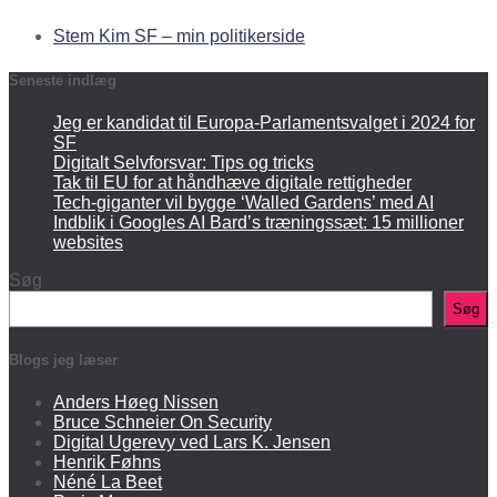
Stem Kim SF – min politikerside
Seneste indlæg
Jeg er kandidat til Europa-Parlamentsvalget i 2024 for
SF
Digitalt Selvforsvar: Tips og tricks
Tak til EU for at håndhæve digitale rettigheder
Tech-giganter vil bygge ‘Walled Gardens’ med AI
Indblik i Googles AI Bard’s træningssæt: 15 millioner
websites
Søg
Søg
Blogs jeg læser
Anders Høeg Nissen
Bruce Schneier On Security
Digital Ugerevy ved Lars K. Jensen
Henrik Føhns
Néné La Beet