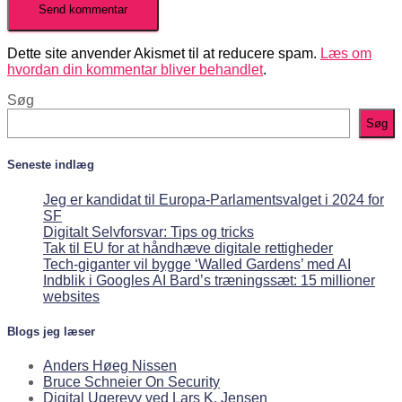
Dette site anvender Akismet til at reducere spam.
Læs om
hvordan din kommentar bliver behandlet
.
Søg
Søg
Seneste indlæg
Jeg er kandidat til Europa-Parlamentsvalget i 2024 for
SF
Digitalt Selvforsvar: Tips og tricks
Tak til EU for at håndhæve digitale rettigheder
Tech-giganter vil bygge ‘Walled Gardens’ med AI
Indblik i Googles AI Bard’s træningssæt: 15 millioner
websites
Blogs jeg læser
Anders Høeg Nissen
Bruce Schneier On Security
Digital Ugerevy ved Lars K. Jensen