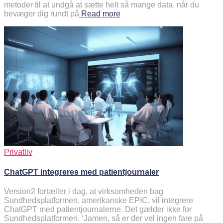
metoder til at undgå at sætte helt så mange data, når du
bevæger dig rundt på
Read more
Privatliv
ChatGPT integreres med patientjournaler
Version2 fortæller i dag, at virksomheden bag
Sundhedsplatformen, amerikanske EPIC, vil integrere
ChatGPT med patientjournalerne. Det gælder ikke for
Sundhedsplatformen. ‘Jamen, så er der vel ingen fare på