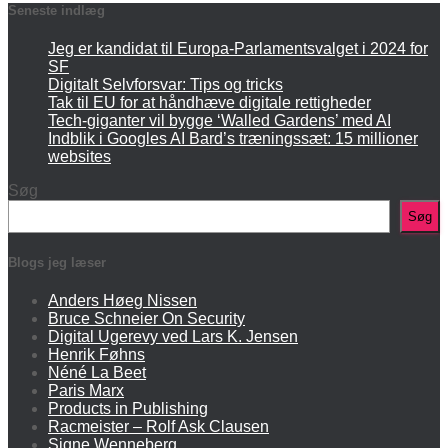
Seneste indlæg
Jeg er kandidat til Europa-Parlamentsvalget i 2024 for
SF
Digitalt Selvforsvar: Tips og tricks
Tak til EU for at håndhæve digitale rettigheder
Tech-giganter vil bygge ‘Walled Gardens’ med AI
Indblik i Googles AI Bard’s træningssæt: 15 millioner
websites
Søg
Søg
Blogs jeg læser
Anders Høeg Nissen
Bruce Schneier On Security
Digital Ugerevy ved Lars K. Jensen
Henrik Føhns
Néné La Beet
Paris Marx
Products in Publishing
Racmeister – Rolf Ask Clausen
Signe Wenneberg