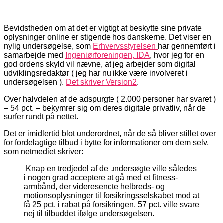
Bevidstheden om at det er vigtigt at beskytte sine private
oplysninger online er stigende hos danskerne. Det viser en
nylig undersøgelse, som
Erhvervsstyrelsen
har gennemført i
samarbejde med
Ingeniørforeningen, IDA
, hvor jeg for en
god ordens skyld vil nævne, at jeg arbejder som digital
udviklingsredaktør ( jeg har nu ikke være involveret i
undersøgelsen ).
Det skriver Version2
.
Over halvdelen af de adspurgte ( 2.000 personer har svaret )
– 54 pct. – bekymrer sig om deres digitale privatliv, når de
surfer rundt på nettet.
Det er imidlertid blot underordnet, når de så bliver stillet over
for fordelagtige tilbud i bytte for informationer om dem selv,
som netmediet skriver:
Knap en tredjedel af de undersøgte ville således
i nogen grad acceptere at gå med et fitness-
armbånd, der videresendte helbreds- og
motionsoplysninger til forsikringsselskabet mod at
få 25 pct. i rabat på forsikringen. 57 pct. ville svare
nej til tilbuddet ifølge undersøgelsen.