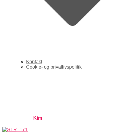
Kontakt
Cookie- og privatlivspolitik
Bevidstheden om privacy
stiger – men vi agerer ikke
efter det
Published by
Kim
on
april 7, 2015
februar 14, 2021