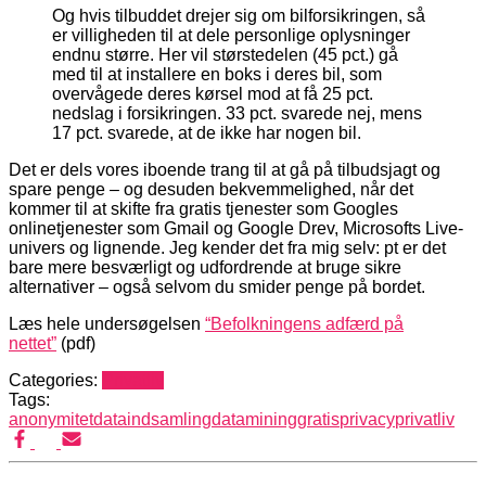
Og hvis tilbuddet drejer sig om bilforsikringen, så
er villigheden til at dele personlige oplysninger
endnu større. Her vil størstedelen (45 pct.) gå
med til at installere en boks i deres bil, som
overvågede deres kørsel mod at få 25 pct.
nedslag i forsikringen. 33 pct. svarede nej, mens
17 pct. svarede, at de ikke har nogen bil.
Det er dels vores iboende trang til at gå på tilbudsjagt og
spare penge – og desuden bekvemmelighed, når det
kommer til at skifte fra gratis tjenester som Googles
onlinetjenester som Gmail og Google Drev, Microsofts Live-
univers og lignende. Jeg kender det fra mig selv: pt er det
bare mere besværligt og udfordrende at bruge sikre
alternativer – også selvom du smider penge på bordet.
Læs hele undersøgelsen
“Befolkningens adfærd på
nettet”
(pdf)
Categories:
Privatliv
Tags:
anonymitet
dataindsamling
datamining
gratis
privacy
privatliv