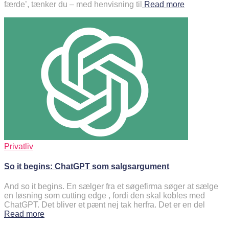
færde’, tænker du – med henvisning til
Read more
Privatliv
So it begins: ChatGPT som salgsargument
And so it begins. En sælger fra et søgefirma søger at sælge
en løsning som cutting edge , fordi den skal kobles med
ChatGPT. Det bliver et pænt nej tak herfra. Det er en del
Read more