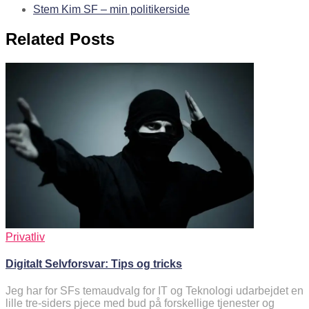
Stem Kim SF – min politikerside
Related Posts
Privatliv
Digitalt Selvforsvar: Tips og tricks
Jeg har for SFs temaudvalg for IT og Teknologi udarbejdet en
lille tre-siders pjece med bud på forskellige tjenester og