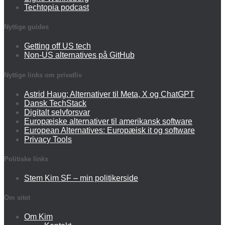
Techtopia podcast
Nyttige guides
Getting off US tech
Non-US alternatives på GitHub
Nyttige links om privatliv
Astrid Haug: Alternativer til Meta, X og ChatGPT
Dansk TechStack
Digitalt selvforsvar
Europæiske alternativer til amerikansk software
European Alternatives: Europæisk it og software
Privacy Tools
Politiske links
Stem Kim SF – min politikerside
Om sitet
Om Kim