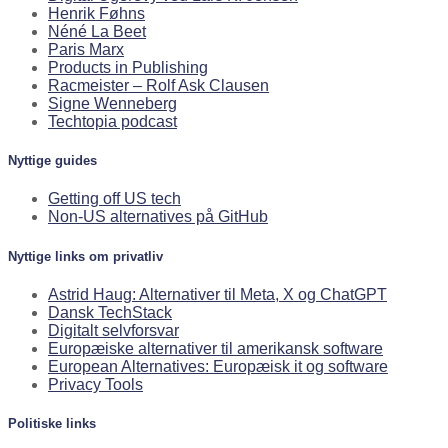
Henrik Føhns
Néné La Beet
Paris Marx
Products in Publishing
Racmeister – Rolf Ask Clausen
Signe Wenneberg
Techtopia podcast
Nyttige guides
Getting off US tech
Non-US alternatives på GitHub
Nyttige links om privatliv
Astrid Haug: Alternativer til Meta, X og ChatGPT
Dansk TechStack
Digitalt selvforsvar
Europæiske alternativer til amerikansk software
European Alternatives: Europæisk it og software
Privacy Tools
Politiske links