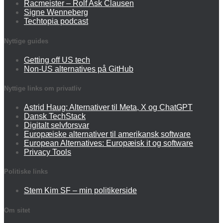
Racmeister – Rolf Ask Clausen
Signe Wenneberg
Techtopia podcast
Nyttige guides
Getting off US tech
Non-US alternatives på GitHub
Nyttige links om privatliv
Astrid Haug: Alternativer til Meta, X og ChatGPT
Dansk TechStack
Digitalt selvforsvar
Europæiske alternativer til amerikansk software
European Alternatives: Europæisk it og software
Privacy Tools
Politiske links
Stem Kim SF – min politikerside
Om sitet