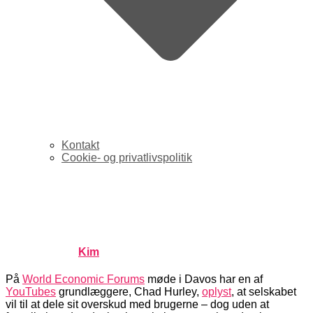
Kontakt
Cookie- og privatlivspolitik
YouTube vil dele overskud
med brugerne
Published by
Kim
on
januar 29, 2007
januar 29, 2007
På
World Economic Forums
møde i Davos har en af
YouTubes
grundlæggere, Chad Hurley,
oplyst
, at selskabet
vil til at dele sit overskud med brugerne – dog uden at