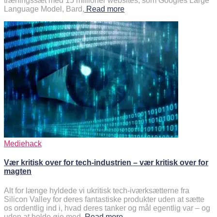
træningssæt med 15 millioner websites, som Googles Large
Language Model, Bard,
Read more
Mediehack
Vær kritisk over for tech-industrien – vær kritisk over for
magten
Alt for længe hyldede vi ukritisk tech-iværksætterne fra
Silicon Valley for deres fantastiske produkter uden at sætte
os ordentlig ind i, hvad deres tanker og mål egentlig var – og
uden at holde øje med,
Read more