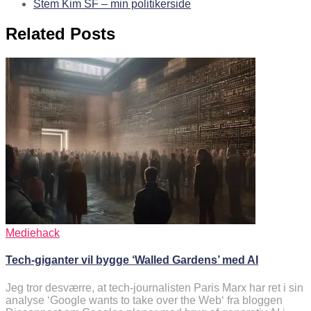
Stem Kim SF – min politikerside
Related Posts
Mediehack
Tech-giganter vil bygge ‘Walled Gardens’ med AI
Jeg tror desværre, at tech-journalisten Paris Marx har ret i sin
analyse ‘Google wants to take over the Web‘ fra bloggen