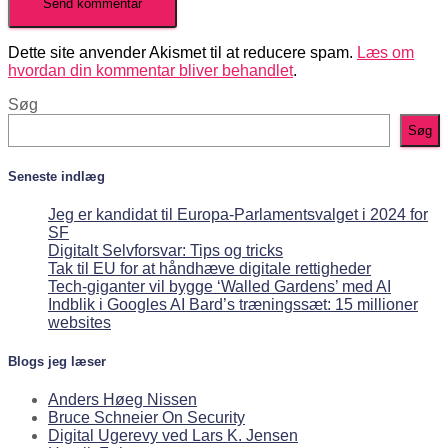
Dette site anvender Akismet til at reducere spam.
Læs om
hvordan din kommentar bliver behandlet
.
Søg
Søg
Seneste indlæg
Jeg er kandidat til Europa-Parlamentsvalget i 2024 for
SF
Digitalt Selvforsvar: Tips og tricks
Tak til EU for at håndhæve digitale rettigheder
Tech-giganter vil bygge ‘Walled Gardens’ med AI
Indblik i Googles AI Bard’s træningssæt: 15 millioner
websites
Blogs jeg læser
Anders Høeg Nissen
Bruce Schneier On Security
Digital Ugerevy ved Lars K. Jensen