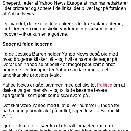
Sheperd, leder af Yahoo News Europe at man har redaktører
, der prioterer og sortere i de links, der bliver lagt på forsiden
af Yahoo News.
Det var dét, der skulle differentiere sitet fra konkurrenterne,
fordi der er en menneskelig vurdering om væsentlighed
indover – ikke kun en algoritme.
Søger at følge læserne
Ifølge Jessica Barron holder Yahoo News også øje med
hvad brugerne klikker på – og hvilke navne de søger på.
Deraf kan Yahoo se at politik er meget populært blandt
brugerne. Derfor opruster Yahoo sin dækning af det
amerikanske præsidentvalg.
Yahoo News er gået sammen med politiksitet
Politico
om at
dække valget intensivt – og fx. lade læserne levere
spørgsmål , som politikerne skal svare på .
Det skal være Yahoo med til at blive “nummer 1 inden for
uafhængig journalistik ” på nettet, siger Jessica Barron til
AFP.
Igen – store ord – især fra et globalt firma der opererer i