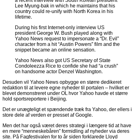
a recent interview with South Korean president
Lee Myung-bak in which he maintains that his
country could re-unify with North Korea in his
lifetime.
During his first Internet-only interview US
president George W. Bush played along with
Yahoo News request to impersonate a “Dr. Evil”
character from a hit “Austin Powers” film and the
snippet became an online sensation.
Yahoo News also got US Secretary of State
Condoleezza Rice to confide she had “a crush”
on handsome actor Denzel Washington.
Desuden vil Yahoo News opbygge en større dedikeret
redaktion til at levere egne nyheder til portalen – hvilket er
blevet demonstreret under OL hvor Yahoo havde et større
hold sportsreportere i Beijing.
Det er unægteligt et spændende træk fra Yahoo, der ellers i
store dele af verden er presset af Google.
Men det har også været deres strategi i længere tid at have
en mere “menneskebåren” formidling af nyheder via deres
site. På Fagfestivalen for to år siden forklarede Lloyd