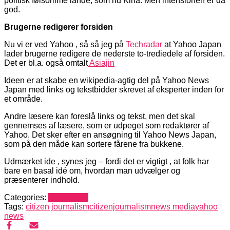
politisk følsomme lande, som nu Kina. Men intensionen er da
god.
Brugerne redigerer forsiden
Nu vi er ved Yahoo , så så jeg på
Techradar
at Yahoo Japan
lader brugerne redigere de nederste to-trediedele af forsiden.
Det er bl.a. også omtalt
Asiajin
Ideen er at skabe en wikipedia-agtig del på Yahoo News
Japan med links og tekstbidder skrevet af eksperter inden for
et område.
Andre læsere kan foreslå links og tekst, men det skal
gennemses af læsere, som er udpeget som redaktører af
Yahoo. Det sker efter en ansøgning til Yahoo News Japan,
som på den måde kan sortere fårene fra bukkene.
Udmærket ide , synes jeg – fordi det er vigtigt , at folk har
bare en basal idé om, hvordan man udvælger og
præsenterer indhold.
Categories:
Mediehack
Tags:
citizen journalism
citizenjournalism
news media
yahoo
news