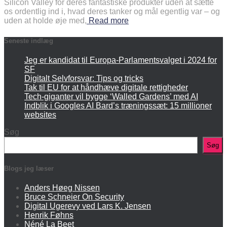
Silicon Valley for deres fantastiske produkter uden at sætte
os ordentlig ind i, hvad deres tanker og mål egentlig var – og
uden at holde øje med,
Read more
Seneste indlæg
Jeg er kandidat til Europa-Parlamentsvalget i 2024 for
SF
Digitalt Selvforsvar: Tips og tricks
Tak til EU for at håndhæve digitale rettigheder
Tech-giganter vil bygge ‘Walled Gardens’ med AI
Indblik i Googles AI Bard’s træningssæt: 15 millioner
websites
Søg
Søg
Blogs jeg læser
Anders Høeg Nissen
Bruce Schneier On Security
Digital Ugerevy ved Lars K. Jensen
Henrik Føhns
Néné La Beet