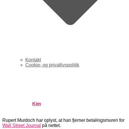
Kontakt
Cookie- og privatlivspolitik
Wall Street Journal bliver
gratis på nettet
Published by
Kim
on
november 14, 2007
november 14,
2007
Rupert Murdoch har oplyst, at han fjerner betalingsmuren for
Wall Street Journal
på nettet.