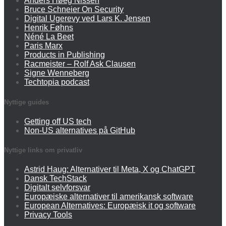
Anders Høeg Nissen
Bruce Schneier On Security
Digital Ugerevy ved Lars K. Jensen
Henrik Føhns
Néné La Beet
Paris Marx
Products in Publishing
Racmeister – Rolf Ask Clausen
Signe Wenneberg
Techtopia podcast
Nyttige guides
Getting off US tech
Non-US alternatives på GitHub
Nyttige links om privatliv
Astrid Haug: Alternativer til Meta, X og ChatGPT
Dansk TechStack
Digitalt selvforsvar
Europæiske alternativer til amerikansk software
European Alternatives: Europæisk it og software
Privacy Tools