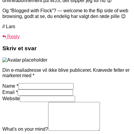
onlineabonnement på WJS, det slipper jeg for nu 😛
Og “Blogged with Flock”? — welcome to the flip side of web
browsing, godt at se, du endelig har valgt den røde pille 😉
// Lars
Reply
Skriv et svar
Din e-mailadresse vil ikke blive publiceret.
Krævede felter er
markeret med
*
Name
*
Email
*
Website
What's on your mind?