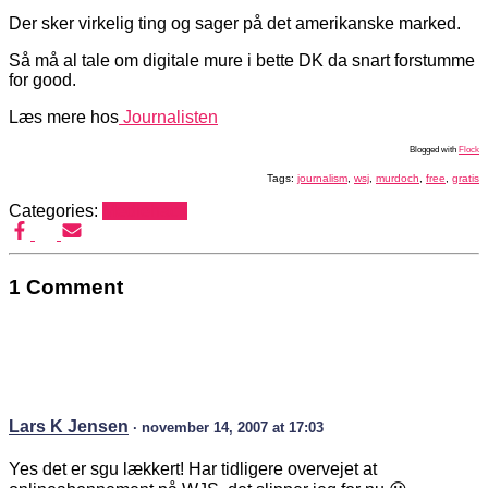
Der sker virkelig ting og sager på det amerikanske marked.
Så må al tale om digitale mure i bette DK da snart forstumme
for good.
Læs mere hos
Journalisten
Blogged with
Flock
Tags:
journalism
,
wsj
,
murdoch
,
free
,
gratis
Categories:
Mediehack
1 Comment
Lars K Jensen
· november 14, 2007 at 17:03
Yes det er sgu lækkert! Har tidligere overvejet at