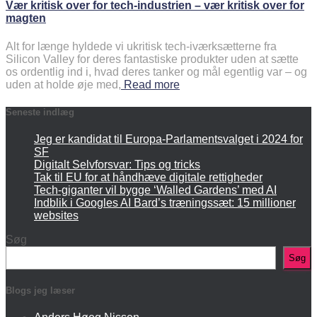
Vær kritisk over for tech-industrien – vær kritisk over for
magten
Alt for længe hyldede vi ukritisk tech-iværksætterne fra
Silicon Valley for deres fantastiske produkter uden at sætte
os ordentlig ind i, hvad deres tanker og mål egentlig var – og
uden at holde øje med,
Read more
Seneste indlæg
Jeg er kandidat til Europa-Parlamentsvalget i 2024 for
SF
Digitalt Selvforsvar: Tips og tricks
Tak til EU for at håndhæve digitale rettigheder
Tech-giganter vil bygge ‘Walled Gardens’ med AI
Indblik i Googles AI Bard’s træningssæt: 15 millioner
websites
Søg
Søg
Blogs jeg læser