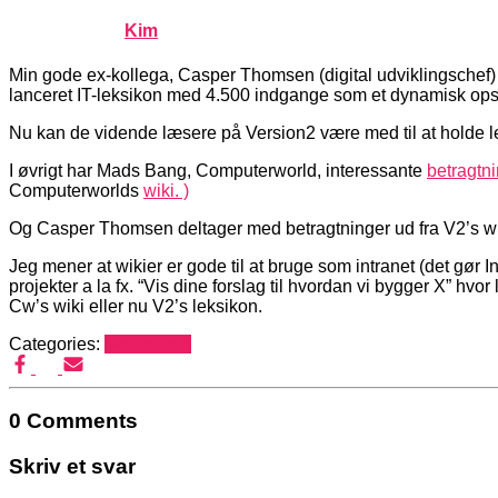
Published by
Kim
on
januar 31, 2007
januar 31, 2007
Min gode ex-kollega, Casper Thomsen (digital udviklingschef
lanceret IT-leksikon med 4.500 indgange som et dynamisk op
Nu kan de vidende læsere på Version2 være med til at holde l
I øvrigt har Mads Bang, Computerworld, interessante
betragtn
Computerworlds
wiki. )
Og Casper Thomsen deltager med betragtninger ud fra V2’s wi
Jeg mener at wikier er gode til at bruge som intranet (det gør In
projekter a la fx. “Vis dine forslag til hvordan vi bygger X” 
Cw’s wiki eller nu V2’s leksikon.
Categories:
Mediehack
0 Comments
Skriv et svar