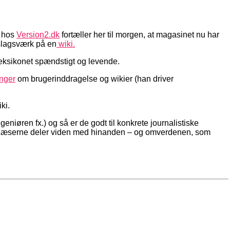
) hos
Version2.dk
fortæller her til morgen, at magasinet nu har
slagsværk på en
wiki.
eksikonet spændstigt og levende.
inger
om brugerinddragelse og wikier (han driver
ki.
geniøren fx.) og så er de godt til konkrete journalistiske
hvor læserne deler viden med hinanden – og omverdenen, som