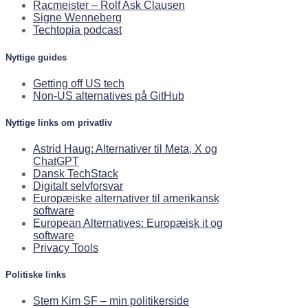
Racmeister – Rolf Ask Clausen
Signe Wenneberg
Techtopia podcast
Nyttige guides
Getting off US tech
Non-US alternatives på GitHub
Nyttige links om privatliv
Astrid Haug: Alternativer til Meta, X og
ChatGPT
Dansk TechStack
Digitalt selvforsvar
Europæiske alternativer til amerikansk
software
European Alternatives: Europæisk it og
software
Privacy Tools
Politiske links
Stem Kim SF – min politikerside