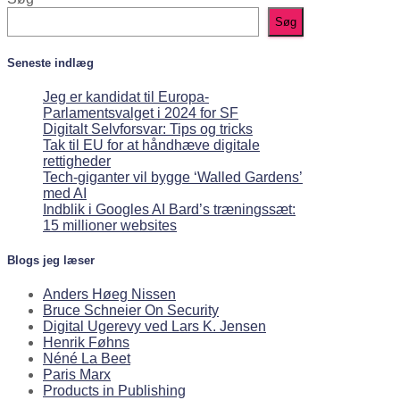
Søg
Seneste indlæg
Jeg er kandidat til Europa-
Parlamentsvalget i 2024 for SF
Digitalt Selvforsvar: Tips og tricks
Tak til EU for at håndhæve digitale
rettigheder
Tech-giganter vil bygge ‘Walled Gardens’
med AI
Indblik i Googles AI Bard’s træningssæt:
15 millioner websites
Blogs jeg læser
Anders Høeg Nissen
Bruce Schneier On Security
Digital Ugerevy ved Lars K. Jensen
Henrik Føhns
Néné La Beet
Paris Marx
Products in Publishing