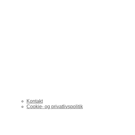
Kontakt
Cookie- og privatlivspolitik
Version2.dk lancerer I