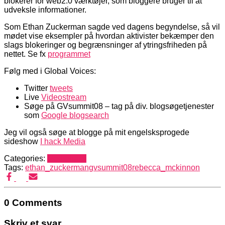
blokerer for web2.0 værktøjer, som bloggere bruger til at
udveksle informationer.
Som Ethan Zuckerman sagde ved dagens begyndelse, så vil
mødet vise eksempler på hvordan aktivister bekæmper den
slags blokeringer og begrænsninger af ytringsfriheden på
nettet. Se fx
programmet
Følg med i Global Voices:
Twitter
tweets
Live
Videostream
Søge på GVsummit08 – tag på div. blogsøgetjenester
som
Google blogsearch
Jeg vil også søge at blogge på mit engelsksprogede
sideshow
I hack Media
Categories:
Mediehack
Tags:
ethan_zuckerman
gvsummit08
rebecca_mckinnon
0 Comments
Skriv et svar