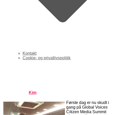
Kontakt
Cookie- og privatlivspolitik
Værktøjer til at bekæmpe
censur på nettet
Published by
Kim
on
juni 27, 2008
juni 27, 2008
Første dag er nu skudt i
gang på Global Voices
Citizen Media Summit