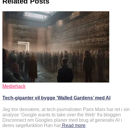
Related Posts
Mediehack
Tech-giganter vil bygge ‘Walled Gardens’ med AI
Jeg tror desværre, at tech-journalisten Paris Marx har ret i sin
analyse ‘Google wants to take over the Web‘ fra bloggen
Disconnect om Googles planer med brug af generativ AI i
deres søgefunktion Han har
Read more