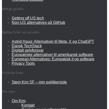
Nyttige guides
Getting off US tech
Non-US alternatives på GitHub
Nyttige links om privatliv
Astrid Haug: Alternativer til Meta, X og ChatGPT
Dansk TechStack
Digitalt selvforsvar
Europæiske alternativer til amerikansk software
European Alternatives: Europæisk it og software
Privacy Tools
Politiske links
Stem Kim SF – min politikerside
Om sitet
Om Kim
Kontakt