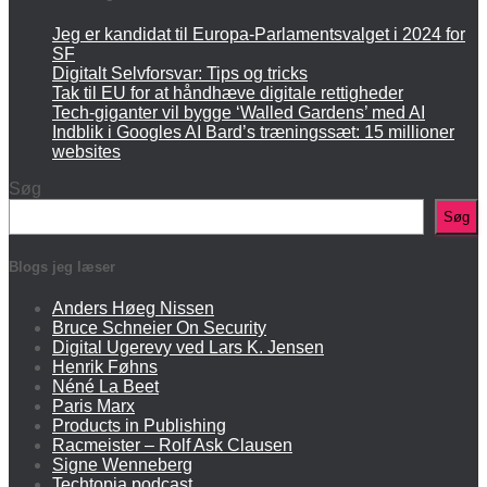
Jeg er kandidat til Europa-Parlamentsvalget i 2024 for
SF
Digitalt Selvforsvar: Tips og tricks
Tak til EU for at håndhæve digitale rettigheder
Tech-giganter vil bygge ‘Walled Gardens’ med AI
Indblik i Googles AI Bard’s træningssæt: 15 millioner
websites
Søg
Søg
Blogs jeg læser
Anders Høeg Nissen
Bruce Schneier On Security
Digital Ugerevy ved Lars K. Jensen
Henrik Føhns
Néné La Beet
Paris Marx
Products in Publishing
Racmeister – Rolf Ask Clausen
Signe Wenneberg
Techtopia podcast