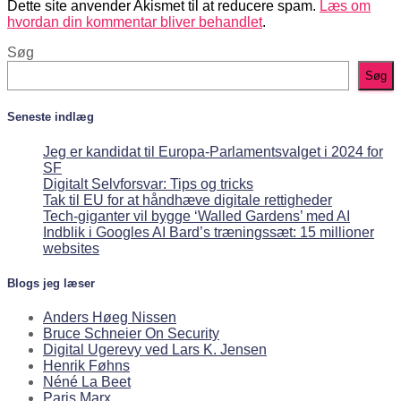
Dette site anvender Akismet til at reducere spam.
Læs om
hvordan din kommentar bliver behandlet
.
Søg
Søg
Seneste indlæg
Jeg er kandidat til Europa-Parlamentsvalget i 2024 for
SF
Digitalt Selvforsvar: Tips og tricks
Tak til EU for at håndhæve digitale rettigheder
Tech-giganter vil bygge ‘Walled Gardens’ med AI
Indblik i Googles AI Bard’s træningssæt: 15 millioner
websites
Blogs jeg læser
Anders Høeg Nissen
Bruce Schneier On Security
Digital Ugerevy ved Lars K. Jensen
Henrik Føhns
Néné La Beet
Paris Marx