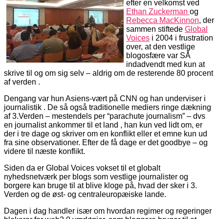
efter en velkomst ved
Ethan Zuckerman
og
Rebecca MacKinnon
, der
sammen stiftede
Global
Voices
i 2004 i frustration
over, at den vestlige
blogosfære var SÅ
indadvendt med kun at
skrive til og om sig selv – aldrig om de resterende 80 procent
af verden .
Dengang var hun Asiens-vært på CNN og han underviser i
journalistik . De så også traditionelle mediers ringe dækning
af 3.Verden – mestendels per “parachute journalism” – dvs
en journalist ankommer til et land , han kun ved lidt om, er
der i tre dage og skriver om en konflikt eller et emne kun ud
fra sine observationer. Efter de få dage er det goodbye – og
videre til næste konflikt.
Siden da er Global Voices vokset til et globalt
nyhedsnetværk per blogs som vestlige journalister og
borgere kan bruge til at blive kloge på, hvad der sker i 3.
Verden og de øst- og centraleuropæiske lande.
Dagen i dag handler især om hvordan regimer og regeringer