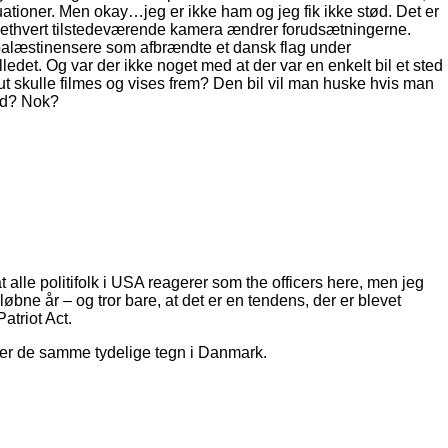
uationer. Men okay…jeg er ikke ham og jeg fik ikke stød. Det er
n ethvert tilstedeværende kamera ændrer forudsætningerne.
e palæstinensere som afbrændte et dansk flag under
edet. Og var der ikke noget med at der var en enkelt bil et sted
 skulle filmes og vises frem? Den bil vil man huske hvis man
uld? Nok?
lle politifolk i USA reagerer som the officers here, men jeg
øbne år – og tror bare, at det er en tendens, der er blevet
atriot Act.
ser de samme tydelige tegn i Danmark.