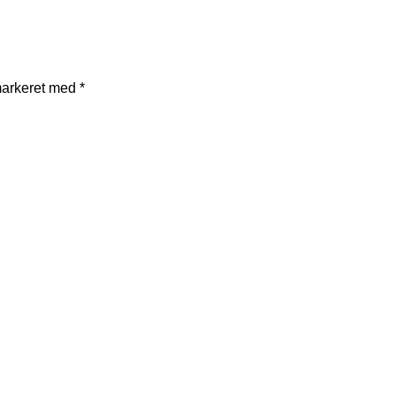
markeret med
*