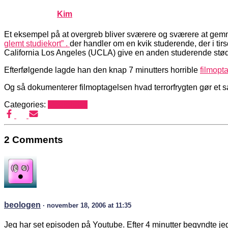
Published by
Kim
on
november 17, 2006
november 17, 20
Et eksempel på at overgreb bliver sværere og sværere at ge
glemt studiekort” .
der handler om en kvik studerende, der i tirs
California Los Angeles (UCLA) give en anden studerende stød, 
Efterfølgende lagde han den knap 7 minutters horrible
filmopt
Og så dokumenterer filmoptagelsen hvad terrorfrygten gør et 
Categories:
Mediehack
2 Comments
beologen
· november 18, 2006 at 11:35
Jeg har set episoden på Youtube. Efter 4 minutter begyndte jeg 