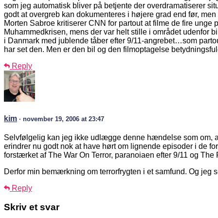
som jeg automatisk bliver på betjente der overdramatiserer sit
godt at overgreb kan dokumenteres i højere grad end før, me
Morten Sabroe kritiserer CNN for partout at filme de fire ung
Muhammedkrisen, mens der var helt stille i området udenfor bill
i Danmark med jublende tåber efter 9/11-angrebet…som partout
har set den. Men er den bil og den filmoptagelse betydningsf
Reply
kim
· november 19, 2006 at 23:47
Selvfølgelig kan jeg ikke udlægge denne hændelse som om, at a
erindrer nu godt nok at have hørt om lignende episoder i de forl
forstærket af The War On Terror, paranoiaen efter 9/11 og The P
Derfor min bemærkning om terrorfrygten i et samfund. Og jeg 
Reply
Skriv et svar