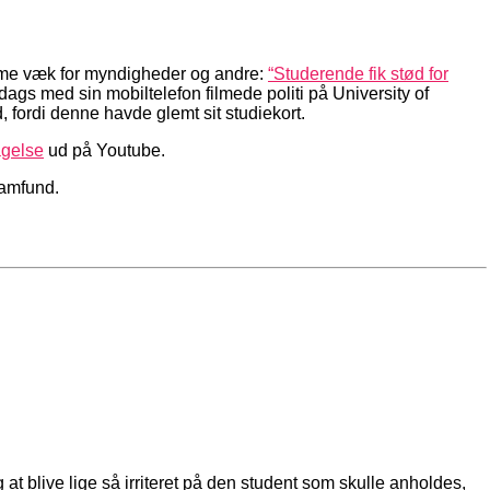
06
mme væk for myndigheder og andre:
“Studerende fik stød for
dags med sin mobiltelefon filmede politi på University of
fordi denne havde glemt sit studiekort.
agelse
ud på Youtube.
samfund.
at blive lige så irriteret på den student som skulle anholdes,