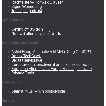
Racmeister – Rolf Ask Clausen
Signe Wenneberg
Techtopia podcast
Nyttige guides
Getting off US tech
Non-US alternatives på GitHub
Nyttige links om privatliv
Astrid Haug: Alternativer til Meta, X og ChatGPT
Dansk TechStack
Digitalt selvforsvar
Europæiske alternativer til amerikansk software
European Alternatives: Europæisk it og software
Privacy Tools
Politiske links
Stem Kim SF – min politikerside
Om sitet