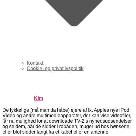
Kontakt
Cookie- og privatlivspolitik
TV-2 podcaster
Published by
Kim
on
oktober 27, 2005
oktober 27, 2005
De lykkelige (må man da håbe) ejere af fx. Apples nye iPod
Video og andre multimedieapparater, der kan vise videofiler,
får nu mulighed for at downloade TV-2’s nyhedsudsendelser
og se dem, når de sidder i robåden, muger ud hos hønsene
eller blot sidder langt fra et kabel eller en antenne.