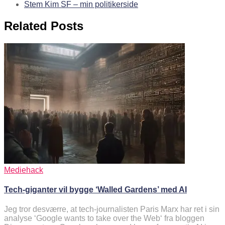
Stem Kim SF – min politikerside
Related Posts
Mediehack
Tech-giganter vil bygge ‘Walled Gardens’ med AI
Jeg tror desværre, at tech-journalisten Paris Marx har ret i sin
analyse ‘Google wants to take over the Web‘ fra bloggen