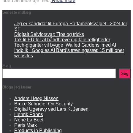
uden at holde øje med,
Read more
Seneste indlæg
Jeg er kandidat til Europa-Parlamentsvalget i 2024 for
SF
Digitalt Selvforsvar: Tips og tricks
Tak til EU for at håndhæve digitale rettigheder
Tech-giganter vil bygge ‘Walled Gardens’ med AI
Indblik i Googles AI Bard’s træningssæt: 15 millioner
websites
Søg
Søg
Blogs jeg læser
Anders Høeg Nissen
Bruce Schneier On Security
Digital Ugerevy ved Lars K. Jensen
Henrik Føhns
Néné La Beet
Paris Marx
Products in Publishing