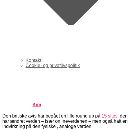
Kontakt
Cookie- og privatlivspolitik
The Guardian – Websites
der har ændret verden
Published by
Kim
on
august 15, 2006
august 15, 2006
Den britiske avis har begået en lille round up på
15 sites,
der
har ændret verden – især onlineverdenen – men også haft en
indvirkning på den fysiske , analoge verden.