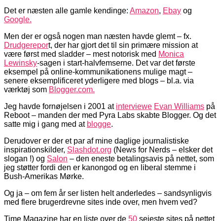
Det er næsten alle gamle kendinge:
Amazon
,
Ebay
og
Google.
Men der er også nogen man næsten havde glemt – fx.
Drudgerepor
t, der har gjort det til sin primære mission at
være først med sladder – mest notorisk med
Monica
Lewinsky
-sagen i start-halvfemserne. Det var det første
eksempel på online-kommunikationens mulige magt –
senere eksemplificeret yderligere med blogs – bl.a. via
værktøj som
Blogger.com.
Jeg havde fornøjelsen i 2001 at
interviewe
Evan Williams
på
Reboot – manden der med Pyra Labs skabte Blogger. Og det
satte mig i gang med at
blogge
.
Derudover er der et par af mine daglige journalistiske
inspirationskilder,
Slashdot.org
(News for Nerds – elsker det
slogan !) og
Salon
– den eneste betalingsavis på nettet, som
jeg støtter fordi den er kanongod og en liberal stemme i
Bush-Amerikas Mørke.
Og ja – om fem år ser listen helt anderledes – sandsynligvis
med flere brugerdrevne sites inde over, men hvem ved?
Time Magazine har en liste over de
50
sejeste sites på nettet