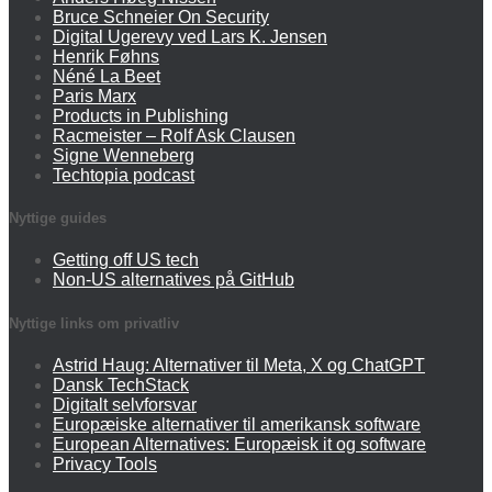
Bruce Schneier On Security
Digital Ugerevy ved Lars K. Jensen
Henrik Føhns
Néné La Beet
Paris Marx
Products in Publishing
Racmeister – Rolf Ask Clausen
Signe Wenneberg
Techtopia podcast
Nyttige guides
Getting off US tech
Non-US alternatives på GitHub
Nyttige links om privatliv
Astrid Haug: Alternativer til Meta, X og ChatGPT
Dansk TechStack
Digitalt selvforsvar
Europæiske alternativer til amerikansk software
European Alternatives: Europæisk it og software
Privacy Tools