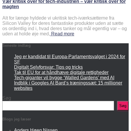
Vær kritisk over for tech-industrien – vær kritisk over for
magten
Alt for længe hyldede vi ukritisk tech-iværksætterne fra
Silicon Valley for deres fantastiske produkter uden at sætte
os ordentlig ind i, hvad deres tanker og mål egentlig var – og
uden at holde øje med,
Read more
Seneste indlæg
Jeg er kandidat til Europa-Parlamentsvalget i 2024 for
SF
Digitalt Selvforsvar: Tips og tricks
Tak til EU for at håndhæve digitale rettigheder
Tech-giganter vil bygge ‘Walled Gardens’ med AI
Indblik i Googles AI Bard’s træningssæt: 15 millioner
websites
Søg
Søg
Blogs jeg læser
Anders Høeg Nissen