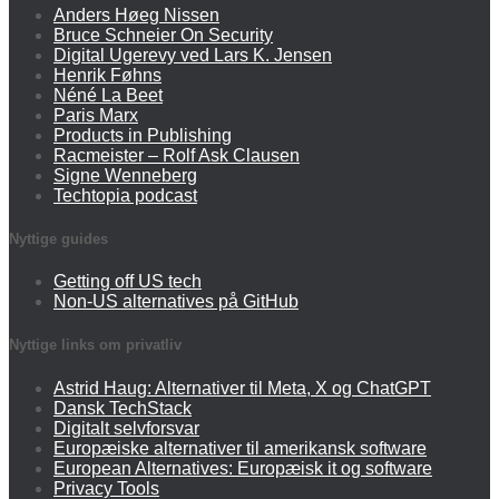
Anders Høeg Nissen
Bruce Schneier On Security
Digital Ugerevy ved Lars K. Jensen
Henrik Føhns
Néné La Beet
Paris Marx
Products in Publishing
Racmeister – Rolf Ask Clausen
Signe Wenneberg
Techtopia podcast
Nyttige guides
Getting off US tech
Non-US alternatives på GitHub
Nyttige links om privatliv
Astrid Haug: Alternativer til Meta, X og ChatGPT
Dansk TechStack
Digitalt selvforsvar
Europæiske alternativer til amerikansk software
European Alternatives: Europæisk it og software
Privacy Tools