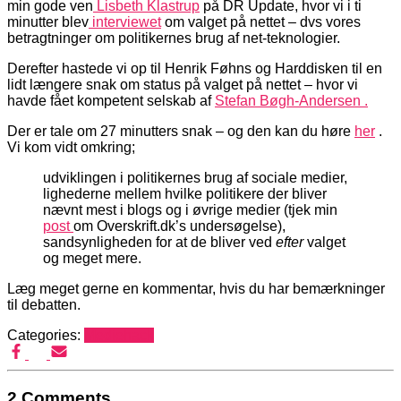
min gode ven
Lisbeth Klastrup
på DR Update, hvor vi i ti
minutter blev
interviewet
om valget på nettet – dvs vores
betragtninger om politikernes brug af net-teknologier.
Derefter hastede vi op til Henrik Føhns og Harddisken til en
lidt længere snak om status på valget på nettet – hvor vi
havde fået kompetent selskab af
Stefan Bøgh-Andersen .
Der er tale om 27 minutters snak – og den kan du høre
her
.
Vi kom vidt omkring;
udviklingen i politikernes brug af sociale medier,
lighederne mellem hvilke politikere der bliver
nævnt mest i blogs og i øvrige medier (tjek min
post
om Overskrift.dk’s undersøgelse),
sandsynligheden for at de bliver ved
efter
valget
og meget mere.
Læg meget gerne en kommentar, hvis du har bemærkninger
til debatten.
Categories:
Mediehack
2 Comments