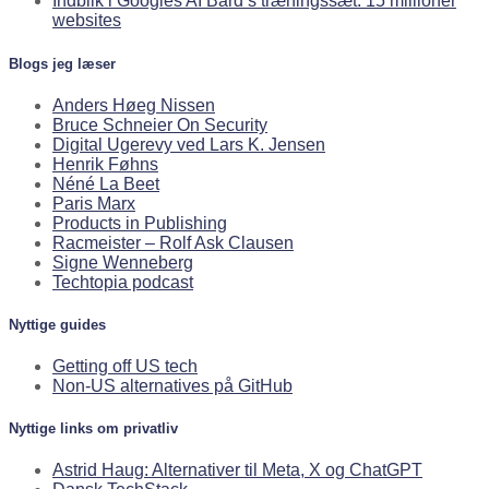
Indblik i Googles AI Bard’s træningssæt: 15 millioner
websites
Blogs jeg læser
Anders Høeg Nissen
Bruce Schneier On Security
Digital Ugerevy ved Lars K. Jensen
Henrik Føhns
Néné La Beet
Paris Marx
Products in Publishing
Racmeister – Rolf Ask Clausen
Signe Wenneberg
Techtopia podcast
Nyttige guides
Getting off US tech
Non-US alternatives på GitHub
Nyttige links om privatliv
Astrid Haug: Alternativer til Meta, X og ChatGPT