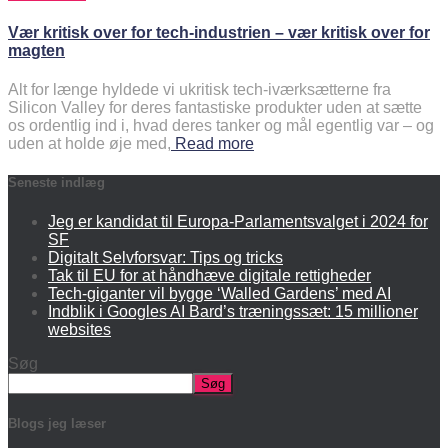
Vær kritisk over for tech-industrien – vær kritisk over for
magten
Alt for længe hyldede vi ukritisk tech-iværksætterne fra
Silicon Valley for deres fantastiske produkter uden at sætte
os ordentlig ind i, hvad deres tanker og mål egentlig var – og
uden at holde øje med,
Read more
Seneste indlæg
Jeg er kandidat til Europa-Parlamentsvalget i 2024 for
SF
Digitalt Selvforsvar: Tips og tricks
Tak til EU for at håndhæve digitale rettigheder
Tech-giganter vil bygge ‘Walled Gardens’ med AI
Indblik i Googles AI Bard’s træningssæt: 15 millioner
websites
Søg
Søg
Blogs jeg læser