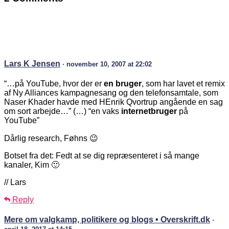
Lars K Jensen
· november 10, 2007 at 22:02
“…på YouTube, hvor der er
en bruger
, som har lavet et remix
af Ny Alliances kampagnesang og den telefonsamtale, som
Naser Khader havde med HEnrik Qvortrup angående en sag
om sort arbejde…” (…) “en vaks
internetbruger
på
YouTube”
Dårlig research, Føhns 😉
Botset fra det: Fedt at se dig repræsenteret i så mange
kanaler, Kim 🙂
// Lars
Reply
Mere om valgkamp, politikere og blogs • Overskrift.dk
·