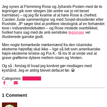
Jeg synes at Flemming Rose og Jyllands-Posten med de to
tegninger gik over stregen (de andre var jo ret beset
harmløse) – og jeg får kvalme af at høre Rose & chefred.
Carsten Juste sammenligne sig med Sovjet-dissidenter eller
Rushdie. JP søger blot at profitere ideologisk af en forhærdet
tone i indvandrerdebatten – og Rose mistede overblikket,
hvilket hans sag med de anti-semitiske
tegninger
vel
illustrerede ganske godt.
Men nogle formørkede mørkemænd fra den islamiske
ekstreme højrefløj skal ikke – lige så lidt som amerikanske
højre-ekstreme kristne og Pia K.- få lov til at vinde ved at
grave grøfterne dybere mellem islam og Vesten.
Og så : forslag til hvad jeg konkret gør modtages med
kyshånd. Jeg er aldrig blevet defacet før. 😀
Categories:
Mediehack
1 Comment