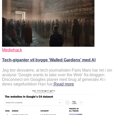
Mediehack
Tech-giganter vil bygge ‘Walled Gardens’ med AI
Jeg tror desværre, at tech-journalisten Paris Marx har ret i sin
analyse ‘Google wants to take over the Web‘ fra bloggen
Disconnect om Googles planer med brug af generativ AI i
deres søgefunktion Han har
Read more