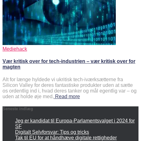
Mediehack
Vær kritisk over for tech-industrien – vær kritisk over for
magten
Alt for længe hyldede vi ukritisk tech-iværksætterne fra
Silicon Valley for deres fantastiske produkter uden at sætte
os ordentlig ind i, hvad deres tanker og mål egentlig var – og
uden at holde øje med,
Read more
Seneste indlæg
Jeg er kandidat til Europa-Parlamentsvalget i 2024 for
SF
Digitalt Selvforsvar: Tips og tricks
Tak til EU for at håndhæve digitale rettigheder