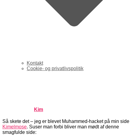
Kontakt
Cookie- og privatlivspolitik
Jeg er blevet Muhammed-
hacket
Published by
Kim
on
februar 10, 2006
februar 10, 2006
Så skete det – jeg er blevet Muhammed-hacket på min side
Kimelmose
. Suser man forbi bliver man mødt af denne
smagfulde side: