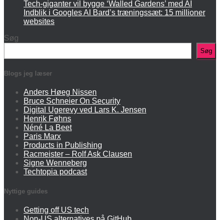
Tech-giganter vil bygge ‘Walled Gardens’ med AI
Indblik i Googles AI Bard’s træningssæt: 15 millioner
websites
Søg
Søg
Blogs jeg læser
Anders Høeg Nissen
Bruce Schneier On Security
Digital Ugerevy ved Lars K. Jensen
Henrik Føhns
Néné La Beet
Paris Marx
Products in Publishing
Racmeister – Rolf Ask Clausen
Signe Wenneberg
Techtopia podcast
Nyttige guides
Getting off US tech
Non-US alternatives på GitHub