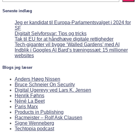
Seneste indlæg
Jeg er kandidat til Europa-Parlamentsvalget i 2024 for
SF
Digitalt Selvforsvar: Tips og tricks
Tak til EU for at håndhæve digitale rettigheder
Tech-giganter vil bygge ‘Walled Gardens’ med AI
Indblik i Googles AI Bard’s træningssæt: 15 millioner
websites
Blogs jeg læser
Anders Høeg Nissen
Bruce Schneier On Security
Digital Ugerevy ved Lars K. Jensen
Henrik Føhns
Néné La Beet
Paris Marx
Products in Publishing
Racmeister – Rolf Ask Clausen
Signe Wenneberg
Techtopia podcast