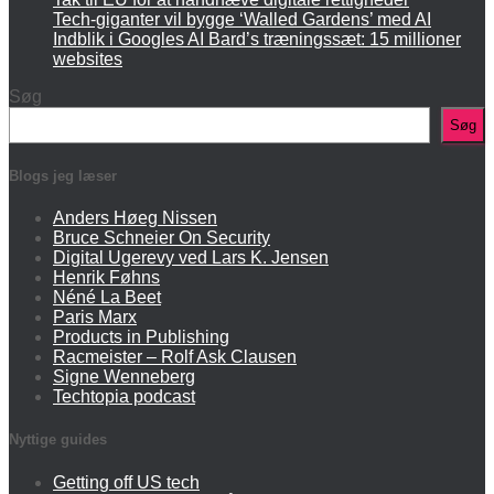
Tech-giganter vil bygge ‘Walled Gardens’ med AI
Indblik i Googles AI Bard’s træningssæt: 15 millioner
websites
Søg
Søg
Blogs jeg læser
Anders Høeg Nissen
Bruce Schneier On Security
Digital Ugerevy ved Lars K. Jensen
Henrik Føhns
Néné La Beet
Paris Marx
Products in Publishing
Racmeister – Rolf Ask Clausen
Signe Wenneberg
Techtopia podcast
Nyttige guides
Getting off US tech