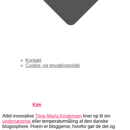
Kontakt
Cookie- og privatlivspolitik
Støt dansk undersøgelse af
blogospheren
Published by
Kim
on
juni 28, 2005
juni 28, 2005
Altid innovative
Trine-Maria Kristensen
liner op til sin
undersøgelse
eller temperaturmåling af den danske
blogosphere. Hvem er bloggerne, hvorfor gør de det og