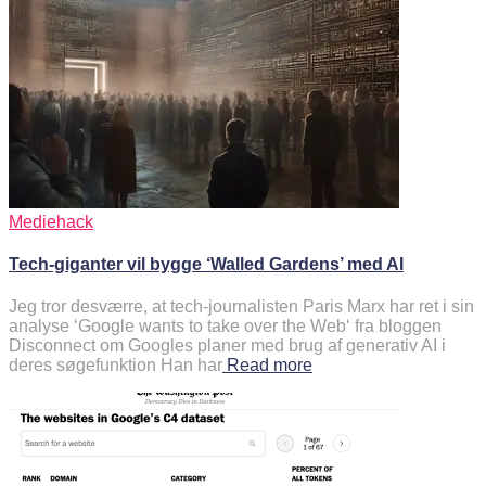
Mediehack
Tech-giganter vil bygge ‘Walled Gardens’ med AI
Jeg tror desværre, at tech-journalisten Paris Marx har ret i sin
analyse ‘Google wants to take over the Web‘ fra bloggen
Disconnect om Googles planer med brug af generativ AI i
deres søgefunktion Han har
Read more