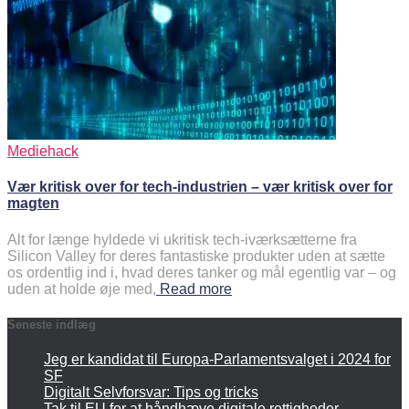
Mediehack
Vær kritisk over for tech-industrien – vær kritisk over for
magten
Alt for længe hyldede vi ukritisk tech-iværksætterne fra
Silicon Valley for deres fantastiske produkter uden at sætte
os ordentlig ind i, hvad deres tanker og mål egentlig var – og
uden at holde øje med,
Read more
Seneste indlæg
Jeg er kandidat til Europa-Parlamentsvalget i 2024 for
SF
Digitalt Selvforsvar: Tips og tricks
Tak til EU for at håndhæve digitale rettigheder