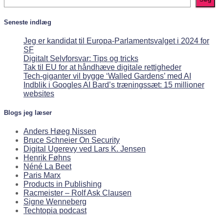
Seneste indlæg
Jeg er kandidat til Europa-Parlamentsvalget i 2024 for
SF
Digitalt Selvforsvar: Tips og tricks
Tak til EU for at håndhæve digitale rettigheder
Tech-giganter vil bygge ‘Walled Gardens’ med AI
Indblik i Googles AI Bard’s træningssæt: 15 millioner
websites
Blogs jeg læser
Anders Høeg Nissen
Bruce Schneier On Security
Digital Ugerevy ved Lars K. Jensen
Henrik Føhns
Néné La Beet
Paris Marx
Products in Publishing
Racmeister – Rolf Ask Clausen
Signe Wenneberg
Techtopia podcast