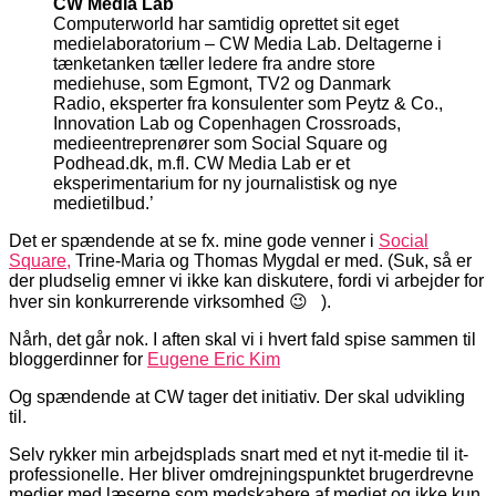
CW Media Lab
Computerworld har samtidig oprettet sit eget
medielaboratorium – CW Media Lab. Deltagerne i
tænketanken tæller ledere fra andre store
mediehuse, som Egmont, TV2 og Danmark
Radio, eksperter fra konsulenter som Peytz & Co.,
Innovation Lab og Copenhagen Crossroads,
medieentreprenører som Social Square og
Podhead.dk, m.fl. CW Media Lab er et
eksperimentarium for ny journalistisk og nye
medietilbud.’
Det er spændende at se fx. mine gode venner i
Social
Square,
Trine-Maria og Thomas Mygdal er med. (Suk, så er
der pludselig emner vi ikke kan diskutere, fordi vi arbejder for
hver sin konkurrerende virksomhed 😉 ).
Nårh, det går nok. I aften skal vi i hvert fald spise sammen til
bloggerdinner for
Eugene Eric Kim
Og spændende at CW tager det initiativ. Der skal udvikling
til.
Selv rykker min arbejdsplads snart med et nyt it-medie til it-
professionelle. Her bliver omdrejningspunktet brugerdrevne
medier med læserne som medskabere af mediet og ikke kun