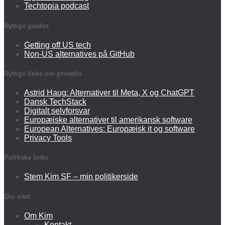
Techtopia podcast
Nyttige guides
Getting off US tech
Non-US alternatives på GitHub
Nyttige links om privatliv
Astrid Haug: Alternativer til Meta, X og ChatGPT
Dansk TechStack
Digitalt selvforsvar
Europæiske alternativer til amerikansk software
European Alternatives: Europæisk it og software
Privacy Tools
Politiske links
Stem Kim SF – min politikerside
Om sitet
Om Kim
Kontakt