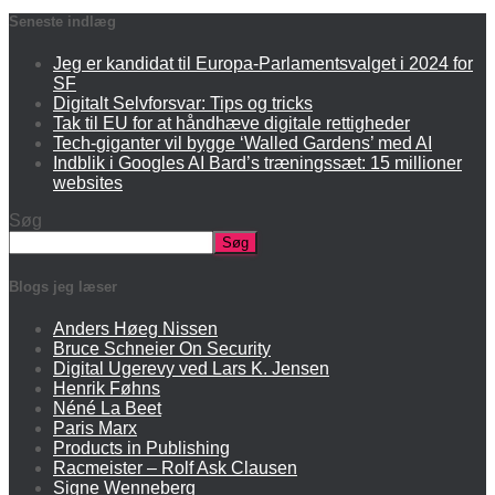
Seneste indlæg
Jeg er kandidat til Europa-Parlamentsvalget i 2024 for
SF
Digitalt Selvforsvar: Tips og tricks
Tak til EU for at håndhæve digitale rettigheder
Tech-giganter vil bygge ‘Walled Gardens’ med AI
Indblik i Googles AI Bard’s træningssæt: 15 millioner
websites
Søg
Søg
Blogs jeg læser
Anders Høeg Nissen
Bruce Schneier On Security
Digital Ugerevy ved Lars K. Jensen
Henrik Føhns
Néné La Beet
Paris Marx
Products in Publishing
Racmeister – Rolf Ask Clausen
Signe Wenneberg