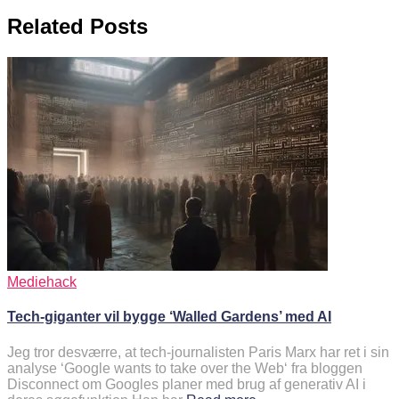
Related Posts
Mediehack
Tech-giganter vil bygge ‘Walled Gardens’ med AI
Jeg tror desværre, at tech-journalisten Paris Marx har ret i sin
analyse ‘Google wants to take over the Web‘ fra bloggen
Disconnect om Googles planer med brug af generativ AI i