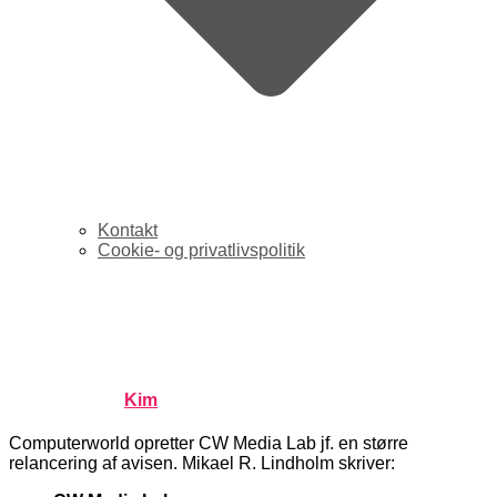
Kontakt
Cookie- og privatlivspolitik
Spændende – CW Media
Lab
Published by
Kim
on
august 18, 2006
august 18, 2006
Computerworld opretter CW Media Lab jf. en større
relancering af avisen. Mikael R. Lindholm skriver: