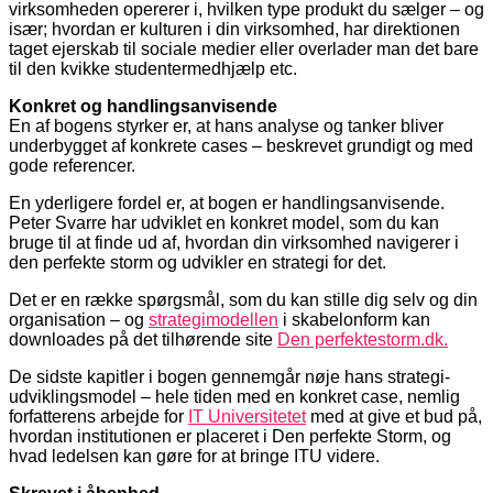
virksomheden opererer i, hvilken type produkt du sælger – og
især; hvordan er kulturen i din virksomhed, har direktionen
taget ejerskab til sociale medier eller overlader man det bare
til den kvikke studentermedhjælp etc.
Konkret og handlingsanvisende
En af bogens styrker er, at hans analyse og tanker bliver
underbygget af konkrete cases – beskrevet grundigt og med
gode referencer.
En yderligere fordel er, at bogen er handlingsanvisende.
Peter Svarre har udviklet en konkret model, som du kan
bruge til at finde ud af, hvordan din virksomhed navigerer i
den perfekte storm og udvikler en strategi for det.
Det er en række spørgsmål, som du kan stille dig selv og din
organisation – og
strategimodellen
i skabelonform kan
downloades på det tilhørende site
Den perfektestorm.dk.
De sidste kapitler i bogen gennemgår nøje hans strategi-
udviklingsmodel – hele tiden med en konkret case, nemlig
forfatterens arbejde for
IT Universitetet
med at give et bud på,
hvordan institutionen er placeret i Den perfekte Storm, og
hvad ledelsen kan gøre for at bringe ITU videre.