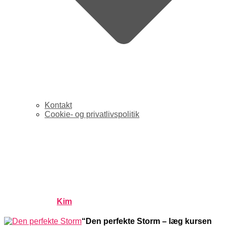
Kontakt
Cookie- og privatlivspolitik
Boganmeldelse: Navigér
optimalt i det oprørte social
media-hav
Published by
Kim
on
januar 22, 2012
januar 22, 2012
“Den perfekte Storm – læg kursen