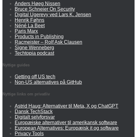
Anders Høeg Nissen
Bruce Schneier On Security
Digital Ugerevy ved Lars K. Jensen
Henrik Føhns
Néné La Beet
Paris Marx
Products in Publishing
Racmeister – Rolf Ask Clausen
Signe Wenneberg
Techtopia podcast
Nyttige guides
Getting off US tech
Non-US alternatives på GitHub
Nyttige links om privatliv
Astrid Haug: Alternativer til Meta, X og ChatGPT
Dansk TechStack
Digitalt selvforsvar
Europæiske alternativer til amerikansk software
European Alternatives: Europæisk it og software
Privacy Tools