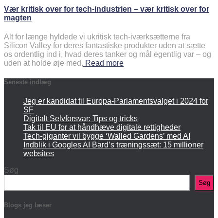
Vær kritisk over for tech-industrien – vær kritisk over for
magten
Alt for længe hyldede vi ukritisk tech-iværksætterne fra
Silicon Valley for deres fantastiske produkter uden at sætte
os ordentlig ind i, hvad deres tanker og mål egentlig var – og
uden at holde øje med,
Read more
Seneste indlæg
Jeg er kandidat til Europa-Parlamentsvalget i 2024 for
SF
Digitalt Selvforsvar: Tips og tricks
Tak til EU for at håndhæve digitale rettigheder
Tech-giganter vil bygge ‘Walled Gardens’ med AI
Indblik i Googles AI Bard’s træningssæt: 15 millioner
websites
Søg
Søg
Blogs jeg læser