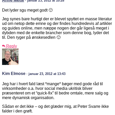
Anne Mette
· januar 23, 2012 at 10:28
Det lyder sgu meget godt 🙂
Jeg synes bare hurtigt der er blevet spyttet en masse literatur
ud om netop dette emne og der findes hundredevis af artikler
og guides online, men næppe nogen der går ligeså meget i
dybden med de enkelte brancher som denne bog, lyder det
til. Den ryger på ønskesedlen 🙂
Reply
Kim Elmose
· januar 23, 2012 at 13:43
Jeg har i hvert fald læst *mange* bøger med gode råd til
virksomheder o.a. hvor social media ukritisk bliver
præsenteret om et “quick-fix” til bedre omtale, mere salg og
mere dynamisk organisation.
Sådan er det ikke – og det glæder mig, at Peter Svarre ikke
falder i den grøft.