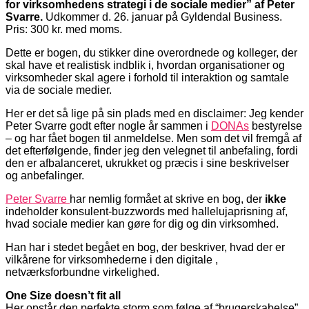
for virksomhedens strategi i de sociale medier” af
Peter
Svarre.
Udkommer d. 26. januar på Gyldendal Business.
Pris: 300 kr. med moms.
Dette er bogen, du stikker dine overordnede og kolleger, der
skal have et realistisk indblik i, hvordan organisationer og
virksomheder skal agere i forhold til interaktion og samtale
via de sociale medier.
Her er det så lige på sin plads med en disclaimer: Jeg kender
Peter Svarre godt efter nogle år sammen i
DONAs
bestyrelse
– og har fået bogen til anmeldelse. Men som det vil fremgå af
det efterfølgende, finder jeg den velegnet til anbefaling, fordi
den er afbalanceret, ukrukket og præcis i sine beskrivelser
og anbefalinger.
Peter Svarre
har nemlig formået at skrive en bog, der
ikke
indeholder konsulent-buzzwords med hallelujaprisning af,
hvad sociale medier kan gøre for dig og din virksomhed.
Han har i stedet begået en bog, der beskriver, hvad der er
vilkårene for virksomhederne i den digitale ,
netværksforbundne virkelighed.
One Size doesn’t fit all
Her opstår den perfekte storm som følge af “brugerskabelse”