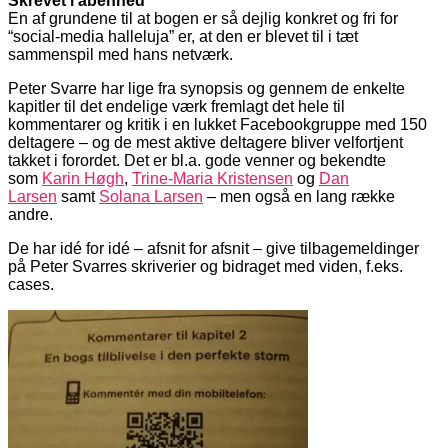
Skrevet i åbenhed
En af grundene til at bogen er så dejlig konkret og fri for
“social-media halleluja” er, at den er blevet til i tæt
sammenspil med hans netværk.
Peter Svarre har lige fra synopsis og gennem de enkelte
kapitler til det endelige værk fremlagt det hele til
kommentarer og kritik i en lukket Facebookgruppe med 150
deltagere – og de mest aktive deltagere bliver velfortjent
takket i forordet. Det er bl.a. gode venner og bekendte
som
Karin Høgh
,
Trine-Maria Kristensen
og
Dan
Larsen
samt
Solana Larsen
– men også en lang række
andre.
De har idé for idé – afsnit for afsnit – give tilbagemeldinger
på Peter Svarres skriverier og bidraget med viden, f.eks.
cases.