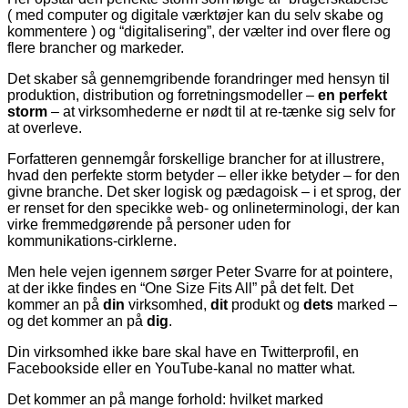
( med computer og digitale værktøjer kan du selv skabe og
kommentere ) og “digitalisering”, der vælter ind over flere og
flere brancher og markeder.
Det skaber så gennemgribende forandringer med hensyn til
produktion, distribution og forretningsmodeller –
en perfekt
storm
– at virksomhederne er nødt til at re-tænke sig selv for
at overleve.
Forfatteren gennemgår forskellige brancher for at illustrere,
hvad den perfekte storm betyder – eller ikke betyder – for den
givne branche. Det sker logisk og pædagoisk – i et sprog, der
er renset for den specikke web- og onlineterminologi, der kan
virke fremmedgørende på personer uden for
kommunikations-cirklerne.
Men hele vejen igennem sørger Peter Svarre for at pointere,
at der ikke findes en “One Size Fits All” på det felt. Det
kommer an på
din
virksomhed,
dit
produkt og
dets
marked –
og det kommer an på
dig
.
Din virksomhed ikke bare skal have en Twitterprofil, en
Facebookside eller en YouTube-kanal no matter what.
Det kommer an på mange forhold: hvilket marked