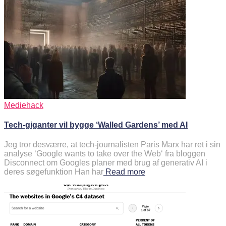
Mediehack
Tech-giganter vil bygge ‘Walled Gardens’ med AI
Jeg tror desværre, at tech-journalisten Paris Marx har ret i sin
analyse ‘Google wants to take over the Web‘ fra bloggen
Disconnect om Googles planer med brug af generativ AI i
deres søgefunktion Han har
Read more