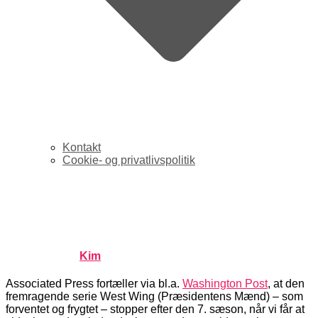
Kontakt
Cookie- og privatlivspolitik
Sniff: NBC stopper West
Wing efter 7 sæsoner
Published by
Kim
on
januar 23, 2006
januar 23, 2006
Associated Press fortæller via bl.a.
Washington Post
, at den
fremragende serie West Wing (Præsidentens Mænd) – som
forventet og frygtet – stopper efter den 7. sæson, når vi får at