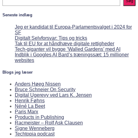
Søg
Seneste indlæg
Jeg er kandidat til Europa-Parlamentsvalget i 2024 for
SF
Digitalt Selvforsvar: Tips og tricks
Tak til EU for at håndhæve digitale rettigheder
Tech-giganter vil bygge ‘Walled Gardens’ med AI
Indblik i Googles AI Bard’s træningssæt: 15 millioner
websites
Blogs jeg læser
Anders Høeg Nissen
Bruce Schneier On Security
Digital Ugerevy ved Lars K. Jensen
Henrik Føhns
Néné La Beet
Paris Marx
Products in Publishing
Racmeister – Rolf Ask Clausen
Signe Wenneberg
Techtopia podcast