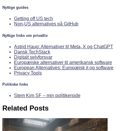
Nyttige guides
Getting off US tech
Non-US alternatives på GitHub
Nyttige links om privatliv
Astrid Haug: Alternativer til Meta, X og ChatGPT
Dansk TechStack
Digitalt selvforsvar
Europæiske alternativer til amerikansk software
European Alternatives: Europæisk it og software
Privacy Tools
Politiske links
Stem Kim SF – min politikerside
Related Posts