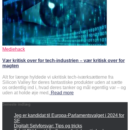
Mediehack
Vær kritisk over for tech-industrien – vær kritisk over for
magten
Alt for længe hyldede vi ukritisk tech-iværksætterne fra
Silicon Valley for deres fantastiske produkter uden at sætte
os ordentlig ind i, hvad deres tanker og mål egentlig var – og
uden at holde øje med,
Read more
Seneste indlæg
Jeg er kandidat til Europa-Parlamentsvalget i 2024 for
SF
Digitalt Selvforsvar: Tips og tricks