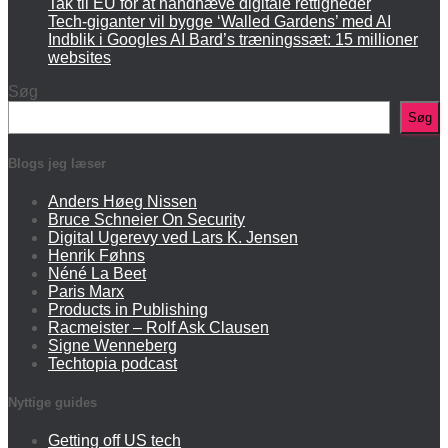
Tak til EU for at håndhæve digitale rettigheder
Tech-giganter vil bygge ‘Walled Gardens’ med AI
Indblik i Googles AI Bard’s træningssæt: 15 millioner
websites
Søg
Søg
Blogs jeg læser
Anders Høeg Nissen
Bruce Schneier On Security
Digital Ugerevy ved Lars K. Jensen
Henrik Føhns
Néné La Beet
Paris Marx
Products in Publishing
Racmeister – Rolf Ask Clausen
Signe Wenneberg
Techtopia podcast
Nyttige guides
Getting off US tech