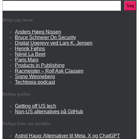
Søg
Blogs jeg læser
Anders Høeg Nissen
Bruce Schneier On Security
Digital Ugerevy ved Lars K. Jensen
Henrik Føhns
Néné La Beet
Paris Marx
Products in Publishing
Racmeister – Rolf Ask Clausen
Signe Wenneberg
Techtopia podcast
Nyttige guides
Getting off US tech
Non-US alternatives på GitHub
Nyttige links om privatliv
Astrid Haug: Alternativer til Meta, X og ChatGPT