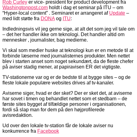
Rob Curley
er vice- president for product development fra
Washingtonpost.com
holdt i dag et seminar på ITU – om
“Hyper-local content” . Seminaret er arrangeret af
Update
–
med lidt støtte fra
DONA
og
ITU
:
Indledningsvis vil jeg gerne sige, at alt det som jeg vil tale om
– det her handler ikke om teknologi. Det handler altid om
mennesker , journalister, bag medierne.
Vi skal som medier huske at teknologi kun er en metode til at
forbinde læserne med journalisternes produkter. Men nettet
blev i starten anset som noget sekundært, da de fleste chefer
på aviser stadig mener, at papiravisen ER det vigtigste.
TV-stationerne var og er de bedste til at bygge sites – og de
fleste lokale populære websites drives af tv-kanaler.
Aviserne siger, hvad er der sket? Der er sket det, at aviserne
har sovet i timen og behandlet nettet som et stedbarn – de
første sites bygget af tilfældige personer i organisationen,
fordi så slap man for dem på den højprofilerede
avisredaktion.
Ud over den lokale tv-station får de lokale aviser nu
konkurrence fra
Facebook