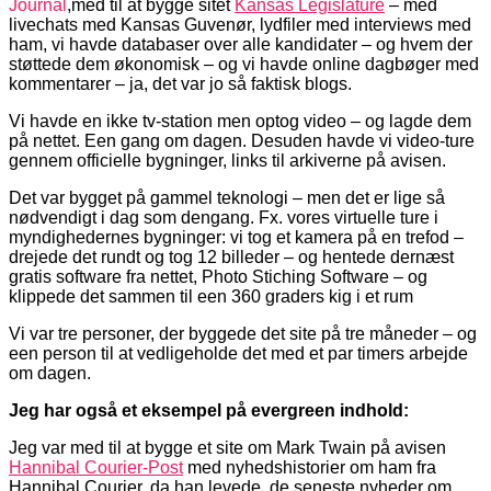
Journal
,med til at bygge sitet
Kansas Legislature
– med
livechats med Kansas Guvenør, lydfiler med interviews med
ham, vi havde databaser over alle kandidater – og hvem der
støttede dem økonomisk – og vi havde online dagbøger med
kommentarer – ja, det var jo så faktisk blogs.
Vi havde en ikke tv-station men optog video – og lagde dem
på nettet. Een gang om dagen. Desuden havde vi video-ture
gennem officielle bygninger, links til arkiverne på avisen.
Det var bygget på gammel teknologi – men det er lige så
nødvendigt i dag som dengang. Fx. vores virtuelle ture i
myndighedernes bygninger: vi tog et kamera på en trefod –
drejede det rundt og tog 12 billeder – og hentede dernæst
gratis software fra nettet, Photo Stiching Software – og
klippede det sammen til een 360 graders kig i et rum
Vi var tre personer, der byggede det site på tre måneder – og
een person til at vedligeholde det med et par timers arbejde
om dagen.
Jeg har også et eksempel på evergreen indhold:
Jeg var med til at bygge et site om Mark Twain på avisen
Hannibal Courier-Post
med nyhedshistorier om ham fra
Hannibal Courier, da han levede, de seneste nyheder om