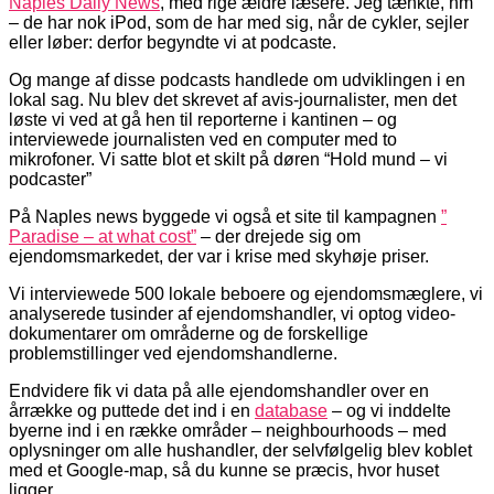
Naples Daily News
, med rige ældre læsere. Jeg tænkte, hm
– de har nok iPod, som de har med sig, når de cykler, sejler
eller løber: derfor begyndte vi at podcaste.
Og mange af disse podcasts handlede om udviklingen i en
lokal sag. Nu blev det skrevet af avis-journalister, men det
løste vi ved at gå hen til reporterne i kantinen – og
interviewede journalisten ved en computer med to
mikrofoner. Vi satte blot et skilt på døren “Hold mund – vi
podcaster”
På Naples news byggede vi også et site til kampagnen
”
Paradise – at what cost”
– der drejede sig om
ejendomsmarkedet, der var i krise med skyhøje priser.
Vi interviewede 500 lokale beboere og ejendomsmæglere, vi
analyserede tusinder af ejendomshandler, vi optog video-
dokumentarer om områderne og de forskellige
problemstillinger ved ejendomshandlerne.
Endvidere fik vi data på alle ejendomshandler over en
årrække og puttede det ind i en
database
– og vi inddelte
byerne ind i en række områder – neighbourhoods – med
oplysninger om alle hushandler, der selvfølgelig blev koblet
med et Google-map, så du kunne se præcis, hvor huset
ligger.