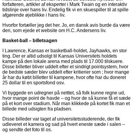
forfatteren, artikler af eksperter i Mark Twain og en interaktiv
tidslinje over hans liv. Endelig fik vi en skuespiller til at spille
afgørende øjeblikke i hans liv.
Hvorfor fortæller jeg det her. Jo, en dansk avis burde da være
den, som ejede et website om H.C. Andersens liv.
Basket-ball – billetsagen
I Lawrence, Kansas er basketball-holdet, Jayhawks, en stor
ting. Der er altid udsolgt til Kansas Universitets holdets
kampe på den lokale arena med plads til 17.000 tilskuere.
Disse billetter bliver uddelt efter et sindrigt pointsystem, hvor
de bedste sæder blev uddelt efter kritierier som ; hvor mange
år har du købt billetter til kampene, hvor ofte har du doneret
25 dollar til en sportsfond osv.
Vi byggede en udregner på netttet, så folk kunne regne ud,
hvor mange point de havde – og hvor de så kunne få et sæde
på et kort over stadium. Når man klikkede på kortet fik man et
billede med udsigten fra pladsen.
Disse billeder var taget af universitetsstuderende, der fik
udleveret et kamera og sad på hvert eneste sæde i salen –
og sendte det foto til os.