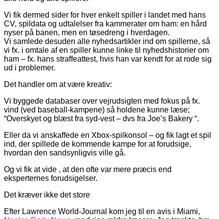
Vi fik dermed sider for hver enkelt spiller i landet med hans
CV, spildata og udtalelser fra kammerater om ham: en hård
nyser på banen, men en tøsedreng i hverdagen.
Vi samlede desuden alle nyhedsartikler ind om spillerne, så
vi fx. i omtale af en spiller kunne linke til nyhedshistorier om
ham – fx. hans straffeattest, hvis han var kendt for at rode sig
ud i problemer.
Det handler om at være kreativ:
Vi byggede databaser over vejrudsigten med fokus på fx.
vind (ved baseball-kampene) så holdene kunne læse;
“Overskyet og blæst fra syd-vest – dvs fra Joe’s Bakery “.
Eller da vi anskaffede en Xbox-spilkonsol – og fik lagt et spil
ind, der spillede de kommende kampe for at forudsige,
hvordan den sandsynligvis ville gå.
Og vi fik at vide , at den ofte var mere præcis end
eksperternes forudsigelser.
Det kræver ikke det store
Efter Lawrence World-Journal kom jeg til en avis i Miami,