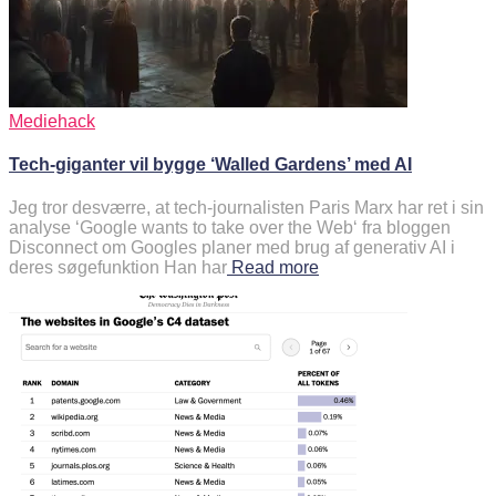
Mediehack
Tech-giganter vil bygge ‘Walled Gardens’ med AI
Jeg tror desværre, at tech-journalisten Paris Marx har ret i sin
analyse ‘Google wants to take over the Web‘ fra bloggen
Disconnect om Googles planer med brug af generativ AI i
deres søgefunktion Han har
Read more