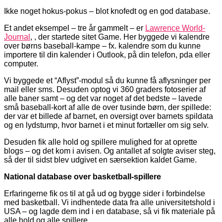
Ikke noget hokus-pokus – blot knofedt og en god database.
Et andet eksempel – tre år gammelt – er
Lawrence World-
Journal
, , der startede sitet Game. Her byggede vi kalendre
over børns baseball-kampe – fx. kalendre som du kunne
importere til din kalender i Outlook, på din telefon, pda eller
computer.
Vi byggede et “Aflyst”-modul så du kunne få aflysninger per
mail eller sms. Desuden optog vi 360 graders fotoserier af
alle baner samt – og det var noget af det bedste – lavede
små baseball-kort af alle de over tusinde børn, der spillede:
der var et billede af barnet, en oversigt over barnets spildata
og en lydstump, hvor barnet i et minut fortæller om sig selv.
Desuden fik alle hold og spillere mulighed for at oprette
blogs – og det kom i avisen. Og antallet af solgte aviser steg,
så der til sidst blev udgivet en særsektion kaldet Game.
National database over basketball-spillere
Erfaringerne fik os til at gå ud og bygge sider i forbindelse
med basketball. Vi indhentede data fra alle universitetshold i
USA – og lagde dem ind i en database, så vi fik materiale på
alle hold og alle spillere.