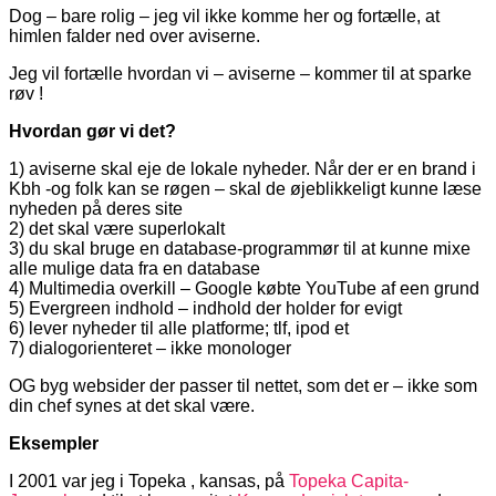
Dog – bare rolig – jeg vil ikke komme her og fortælle, at
himlen falder ned over aviserne.
Jeg vil fortælle hvordan vi – aviserne – kommer til at sparke
røv !
Hvordan gør vi det?
1) aviserne skal eje de lokale nyheder. Når der er en brand i
Kbh -og folk kan se røgen – skal de øjeblikkeligt kunne læse
nyheden på deres site
2) det skal være superlokalt
3) du skal bruge en database-programmør til at kunne mixe
alle mulige data fra en database
4) Multimedia overkill – Google købte YouTube af een grund
5) Evergreen indhold – indhold der holder for evigt
6) lever nyheder til alle platforme; tlf, ipod et
7) dialogorienteret – ikke monologer
OG byg websider der passer til nettet, som det er – ikke som
din chef synes at det skal være.
Eksempler
I 2001 var jeg i Topeka , kansas, på
Topeka Capita-