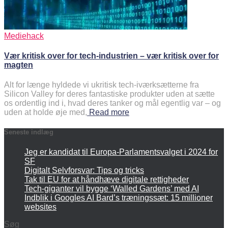
Mediehack
Vær kritisk over for tech-industrien – vær kritisk over for
magten
Alt for længe hyldede vi ukritisk tech-iværksætterne fra
Silicon Valley for deres fantastiske produkter uden at sætte
os ordentlig ind i, hvad deres tanker og mål egentlig var – og
uden at holde øje med,
Read more
Seneste indlæg
Jeg er kandidat til Europa-Parlamentsvalget i 2024 for
SF
Digitalt Selvforsvar: Tips og tricks
Tak til EU for at håndhæve digitale rettigheder
Tech-giganter vil bygge ‘Walled Gardens’ med AI
Indblik i Googles AI Bard’s træningssæt: 15 millioner
websites
Søg