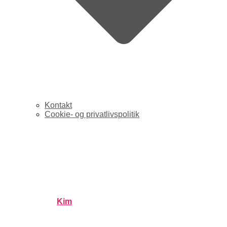
Kontakt
Cookie- og privatlivspolitik
Seminar: Hvordan leverer
aviserne super-lokalt
indhold på nettet? Del 1
Published by
Kim
on
juni 21, 2007
juni 21, 2007