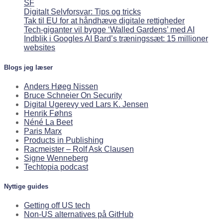
SF
Digitalt Selvforsvar: Tips og tricks
Tak til EU for at håndhæve digitale rettigheder
Tech-giganter vil bygge ‘Walled Gardens’ med AI
Indblik i Googles AI Bard’s træningssæt: 15 millioner
websites
Blogs jeg læser
Anders Høeg Nissen
Bruce Schneier On Security
Digital Ugerevy ved Lars K. Jensen
Henrik Føhns
Néné La Beet
Paris Marx
Products in Publishing
Racmeister – Rolf Ask Clausen
Signe Wenneberg
Techtopia podcast
Nyttige guides
Getting off US tech
Non-US alternatives på GitHub