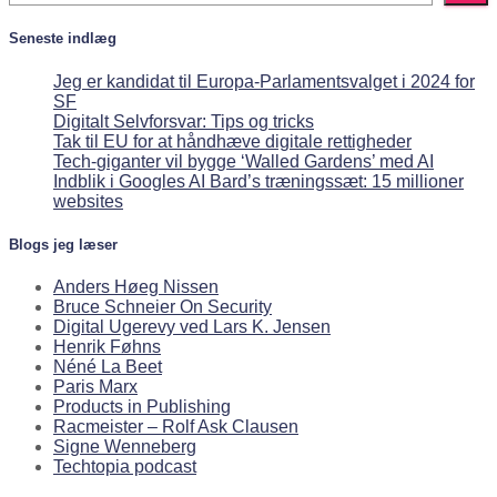
Seneste indlæg
Jeg er kandidat til Europa-Parlamentsvalget i 2024 for
SF
Digitalt Selvforsvar: Tips og tricks
Tak til EU for at håndhæve digitale rettigheder
Tech-giganter vil bygge ‘Walled Gardens’ med AI
Indblik i Googles AI Bard’s træningssæt: 15 millioner
websites
Blogs jeg læser
Anders Høeg Nissen
Bruce Schneier On Security
Digital Ugerevy ved Lars K. Jensen
Henrik Føhns
Néné La Beet
Paris Marx
Products in Publishing
Racmeister – Rolf Ask Clausen
Signe Wenneberg
Techtopia podcast