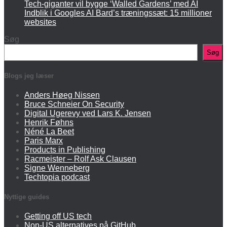
Tech-giganter vil bygge ‘Walled Gardens’ med AI
Indblik i Googles AI Bard’s træningssæt: 15 millioner
websites
Søg
Søg
Blogs jeg læser
Anders Høeg Nissen
Bruce Schneier On Security
Digital Ugerevy ved Lars K. Jensen
Henrik Føhns
Néné La Beet
Paris Marx
Products in Publishing
Racmeister – Rolf Ask Clausen
Signe Wenneberg
Techtopia podcast
Nyttige guides
Getting off US tech
Non-US alternatives på GitHub