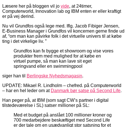
Læsere her på bloggen vil jo
vide
, at 24timer,
Computerworld, Innovation lab og IBM enten er eller kraftigt
er på vej derind.
Nu vil Grundfos også lege med. Iflg. Jacob Fibiger Jensen,
E-Business Manager i Grundfos vil koncernen gerne finde ud
af, “om man kan påvirke folk i det virtuelle univers til at købe
ting i det virkelige liv. ”
Grundfos kan fx bygge et showroom og vise vores
produkter frem med mulighed for at købe en
virtuel pumpe, så man kan lave sit eget
springvand eller en swimmingpool
siger han til
Berlingske Nyhedsmagasin
.
UPDATE: Mikael R. Lindholm – chefred. på Computerworld
– har en hel leder om at
Danmark bør satse på Second Life
.
Han peger på, at IBM (som sagt CW’s partner i digital
tilstedeværelse i SL) satser millioner på SL:
Med et budget på anslået 100 millioner kroner og
700 medarbejdere beskæftiget med Second Life
er der tale om en usædvanligt stor satsning for et