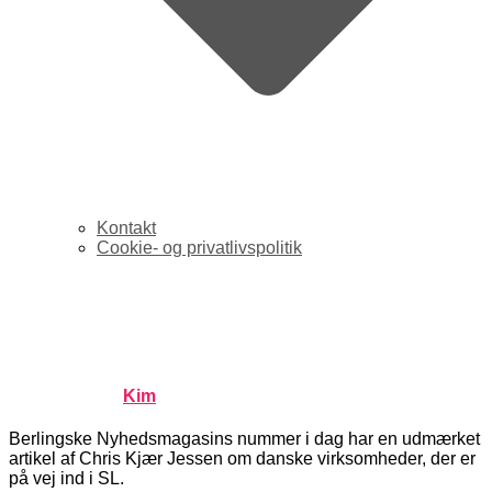
Kontakt
Cookie- og privatlivspolitik
Second Life: Grundfos vil
sælge pumper
Published by
Kim
on
december 8, 2006
december 8, 2006
Berlingske Nyhedsmagasins nummer i dag har en udmærket
artikel af Chris Kjær Jessen om danske virksomheder, der er
på vej ind i SL.