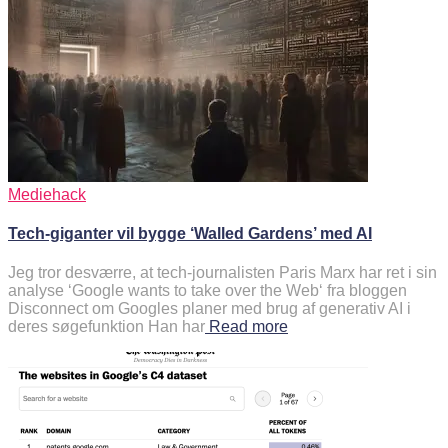
Mediehack
Tech-giganter vil bygge ‘Walled Gardens’ med AI
Jeg tror desværre, at tech-journalisten Paris Marx har ret i sin
analyse ‘Google wants to take over the Web‘ fra bloggen
Disconnect om Googles planer med brug af generativ AI i
deres søgefunktion Han har
Read more