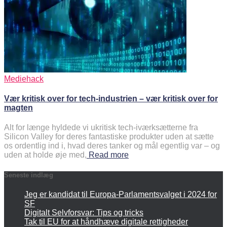
Mediehack
Vær kritisk over for tech-industrien – vær kritisk over for
magten
Alt for længe hyldede vi ukritisk tech-iværksætterne fra
Silicon Valley for deres fantastiske produkter uden at sætte
os ordentlig ind i, hvad deres tanker og mål egentlig var – og
uden at holde øje med,
Read more
Seneste indlæg
Jeg er kandidat til Europa-Parlamentsvalget i 2024 for
SF
Digitalt Selvforsvar: Tips og tricks
Tak til EU for at håndhæve digitale rettigheder