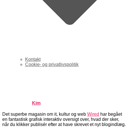
Kontakt
Cookie- og privatlivspolitik
Se hvordan din blogartikel
spredes på nettet
Published by
Kim
on
januar 25, 2008
januar 25, 2008
Det superbe magasin om it, kultur og web
Wired
har begået
en fantastisk grafisk interaktiv oversigt over, hvad der sker,
når du klikker publisér efter at have skrevet et nyt blogindlæg.