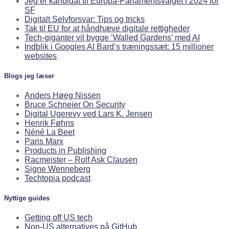
Jeg er kandidat til Europa-Parlamentsvalget i 2024 for
SF
Digitalt Selvforsvar: Tips og tricks
Tak til EU for at håndhæve digitale rettigheder
Tech-giganter vil bygge ‘Walled Gardens’ med AI
Indblik i Googles AI Bard’s træningssæt: 15 millioner
websites
Blogs jeg læser
Anders Høeg Nissen
Bruce Schneier On Security
Digital Ugerevy ved Lars K. Jensen
Henrik Føhns
Néné La Beet
Paris Marx
Products in Publishing
Racmeister – Rolf Ask Clausen
Signe Wenneberg
Techtopia podcast
Nyttige guides
Getting off US tech
Non-US alternatives på GitHub