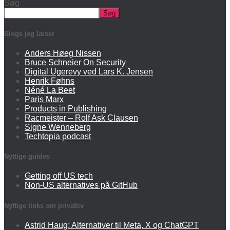
Søg
Søg
Blogs jeg læser
Anders Høeg Nissen
Bruce Schneier On Security
Digital Ugerevy ved Lars K. Jensen
Henrik Føhns
Néné La Beet
Paris Marx
Products in Publishing
Racmeister – Rolf Ask Clausen
Signe Wenneberg
Techtopia podcast
Nyttige guides
Getting off US tech
Non-US alternatives på GitHub
Nyttige links om privatliv
Astrid Haug: Alternativer til Meta, X og ChatGPT