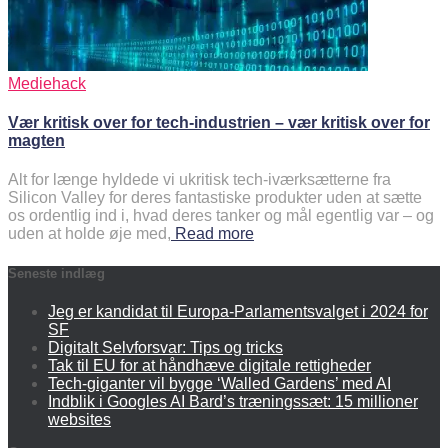
Mediehack
Vær kritisk over for tech-industrien – vær kritisk over for
magten
Alt for længe hyldede vi ukritisk tech-iværksætterne fra
Silicon Valley for deres fantastiske produkter uden at sætte
os ordentlig ind i, hvad deres tanker og mål egentlig var – og
uden at holde øje med,
Read more
Seneste indlæg
Jeg er kandidat til Europa-Parlamentsvalget i 2024 for
SF
Digitalt Selvforsvar: Tips og tricks
Tak til EU for at håndhæve digitale rettigheder
Tech-giganter vil bygge ‘Walled Gardens’ med AI
Indblik i Googles AI Bard’s træningssæt: 15 millioner
websites