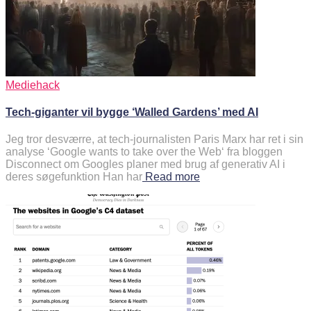
Mediehack
Tech-giganter vil bygge ‘Walled Gardens’ med AI
Jeg tror desværre, at tech-journalisten Paris Marx har ret i sin
analyse ‘Google wants to take over the Web‘ fra bloggen
Disconnect om Googles planer med brug af generativ AI i
deres søgefunktion Han har
Read more