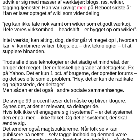
udvikler sig med masser af værktøjer: blogs, rss, wikier,
tagging-tjenester. Han var i øvrigt
med
på Reboot sidste år
Han er især optaget af wiki som videndeling.
“jeg kan ikke tale nok varmt om wikier som et godt værktøj.
Hele vores virksomhed – headshift – er bygget op om wikier”.
Intet værktøj kan alting, dog, derfor går vi meget op i, hvordan
kan vi kombinere wikier, blogs, etc – div. teknologier – til at
supplere hinanden.
Trods alle disse teknologier er det stadig et mindretal, der
bruger det meget. Der er forskellige grader af deltagelse. Fx
på Yahoo. Det er kun 1 pct. af brugerne, der opretter forums –
og det ses ofte som et problem. “Hey, det er kun de radikale
og højtrøstede, der deltager”
Men sådan er det også i andre sociale sammenhænge.
De øvrige 99 procent læser det måske og bliver klogere.
Synes det, at det er relevant, så deltager de.
Hvis folk ikke vil engagere sig i systemet” – er det systemet
den er gal med – ikke folket. Og det er systemet, der skal
ændre sig.
Det ændrer også magtstrukturerne. Når folk selv kan
publisere på nettet – selv tagge indhold og dermed være