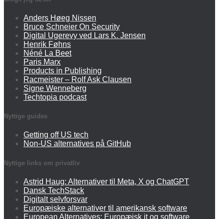
Anders Høeg Nissen
Bruce Schneier On Security
Digital Ugerevy ved Lars K. Jensen
Henrik Føhns
Néné La Beet
Paris Marx
Products in Publishing
Racmeister – Rolf Ask Clausen
Signe Wenneberg
Techtopia podcast
Nyttige guides
Getting off US tech
Non-US alternatives på GitHub
Nyttige links om privatliv
Astrid Haug: Alternativer til Meta, X og ChatGPT
Dansk TechStack
Digitalt selvforsvar
Europæiske alternativer til amerikansk software
European Alternatives: Europæisk it og software