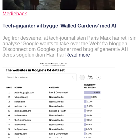
Mediehack
Tech-giganter vil bygge ‘Walled Gardens’ med AI
Jeg tror desværre, at tech-journalisten Paris Marx har ret i sin
analyse ‘Google wants to take over the Web‘ fra bloggen
Disconnect om Googles planer med brug af generativ AI i
deres søgefunktion Han har
Read more