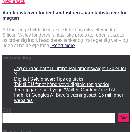
Mediehack
Vær kritisk over for tech-industrien – vær kritisk over for
magten
Alt for længe hyldede vi ukritisk tech-iværksætterne fra
Silicon Valley for deres fantastiske produkter uden at sætte
os ordentlig ind i, hvad deres tanker og mål egentlig var – og
uden at holde øje med,
Read more
Seneste indlæg
Jeg er kandidat til Europa-Parlamentsvalget i 2024 for
SF
Digitalt Selvforsvar: Tips og tricks
Tak til EU for at håndhæve digitale rettigheder
Tech-giganter vil bygge ‘Walled Gardens’ med AI
Indblik i Googles AI Bard’s træningssæt: 15 millioner
websites
Søg
Søg
Blogs jeg læser