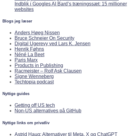
Indblik i Googles AI Bard’s træningssæt: 15 millioner
websites
Blogs jeg læser
Anders Høeg Nissen
Bruce Schneier On Security
Digital Ugerevy ved Lars K. Jensen
Henrik Føhns
Néné La Beet
Paris Marx
Products in Publishing
Racmeister – Rolf Ask Clausen
Signe Wenneberg
Techtopia podcast
Nyttige guides
Getting off US tech
Non-US alternatives på GitHub
Nyttige links om privatliv
Astrid Haug: Alternativer til Meta, X og ChatGPT