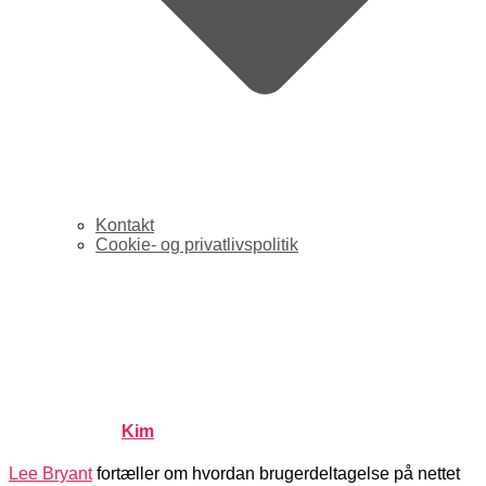
Kontakt
Cookie- og privatlivspolitik
Samtalerne: Lee Bryan fra
Headshift fortæller om
Participation
Published by
Kim
on
maj 31, 2006
maj 31, 2006
Lee Bryant
fortæller om hvordan brugerdeltagelse på nettet