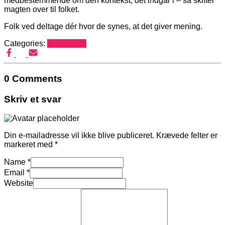
medbestemmende om den kontekst, det indgår i – så skifter
magten over til folket.
Folk ved deltage dér hvor de synes, at det giver mening.
Categories:
Mediehack
0 Comments
Skriv et svar
Din e-mailadresse vil ikke blive publiceret.
Krævede felter er
markeret med
*
Name
*
Email
*
Website