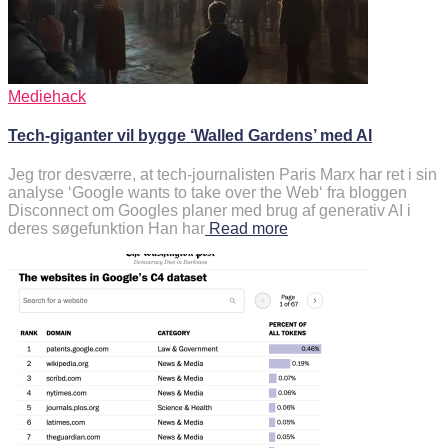
Mediehack
Tech-giganter vil bygge ‘Walled Gardens’ med AI
Jeg tror desværre, at tech-journalisten Paris Marx har ret i sin
analyse ‘Google wants to take over the Web‘ fra bloggen
Disconnect om Googles planer med brug af generativ AI i
deres søgefunktion Han har
Read more