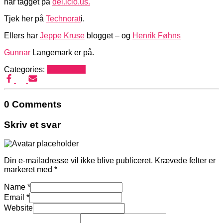
har tagget på
del.icio.us.
Tjek her på
Technorat
i.
Ellers har
Jeppe Kruse
blogget – og
Henrik Føhns
Gunnar
Langemark er på.
Categories:
Mediehack
0 Comments
Skriv et svar
Din e-mailadresse vil ikke blive publiceret.
Krævede felter er
markeret med
*
Name
*
Email
*
Website