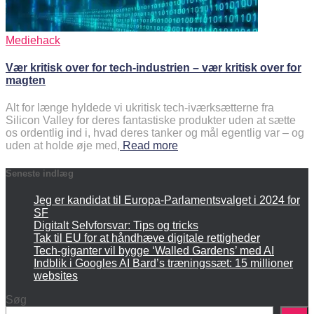
Mediehack
Vær kritisk over for tech-industrien – vær kritisk over for
magten
Alt for længe hyldede vi ukritisk tech-iværksætterne fra
Silicon Valley for deres fantastiske produkter uden at sætte
os ordentlig ind i, hvad deres tanker og mål egentlig var – og
uden at holde øje med,
Read more
Seneste indlæg
Jeg er kandidat til Europa-Parlamentsvalget i 2024 for
SF
Digitalt Selvforsvar: Tips og tricks
Tak til EU for at håndhæve digitale rettigheder
Tech-giganter vil bygge ‘Walled Gardens’ med AI
Indblik i Googles AI Bard’s træningssæt: 15 millioner
websites
Søg