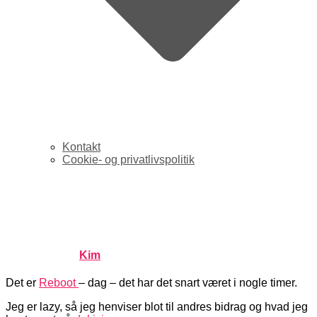
Kontakt
Cookie- og privatlivspolitik
Reboot: Tilbagelænet på
Reboot
Published by
Kim
on
juni 1, 2006
juni 1, 2006
Det er
Reboot
– dag – det har det snart været i nogle timer.
Jeg er lazy, så jeg henviser blot til andres bidrag og hvad jeg