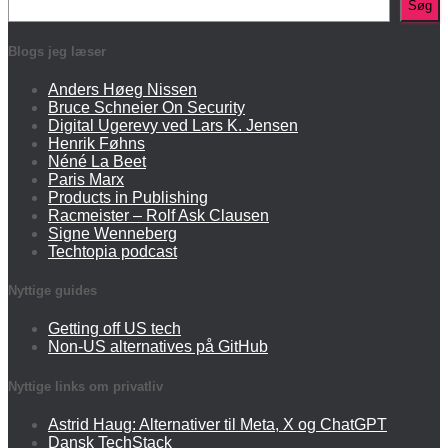
Søg
Blogs jeg læser
Anders Høeg Nissen
Bruce Schneier On Security
Digital Ugerevy ved Lars K. Jensen
Henrik Føhns
Néné La Beet
Paris Marx
Products in Publishing
Racmeister – Rolf Ask Clausen
Signe Wenneberg
Techtopia podcast
Nyttige guides
Getting off US tech
Non-US alternatives på GitHub
Nyttige links om privatliv
Astrid Haug: Alternativer til Meta, X og ChatGPT
Dansk TechStack