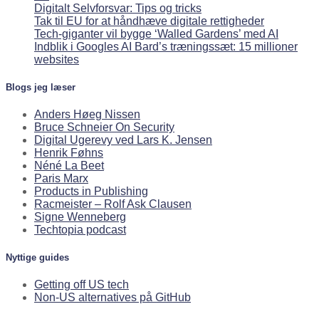
Digitalt Selvforsvar: Tips og tricks
Tak til EU for at håndhæve digitale rettigheder
Tech-giganter vil bygge ‘Walled Gardens’ med AI
Indblik i Googles AI Bard’s træningssæt: 15 millioner
websites
Blogs jeg læser
Anders Høeg Nissen
Bruce Schneier On Security
Digital Ugerevy ved Lars K. Jensen
Henrik Føhns
Néné La Beet
Paris Marx
Products in Publishing
Racmeister – Rolf Ask Clausen
Signe Wenneberg
Techtopia podcast
Nyttige guides
Getting off US tech
Non-US alternatives på GitHub