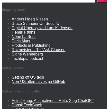
Blogs jeg læser
Anders Høeg Nissen
Bruce Schneier On Security
Digital Ugerevy ved Lars K. Jensen
Henrik Føhns
Néné La Beet
Paris Marx
Products in Publishing
Racmeister – Rolf Ask Clausen
Signe Wenneberg
Techtopia podcast
Nyttige guides
Getting off US tech
Non-US alternatives på GitHub
Nyttige links om privatliv
Astrid Haug: Alternativer til Meta, X og ChatGPT
Dansk TechStack