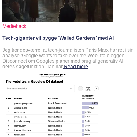
Mediehack
Tech-giganter vil bygge ‘Walled Gardens’ med AI
Jeg tror desværre, at tech-journalisten Paris Marx har ret i sin
analyse ‘Google wants to take over the Web‘ fra bloggen
Disconnect om Googles planer med brug af generativ AI i
deres søgefunktion Han har
Read more