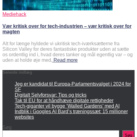
Mediehack
Vær kritisk over for tech-industrien – vær kritisk over for
magten
Alt for længe hyldede vi ukritisk tech-iværksætterne fra
Silicon Valley for deres fantastiske produkter uden at sætte
os ordentlig ind i, hvad deres tanker og mål egentlig var – og
uden at holde øje med,
Read more
Seneste indlæg
Jeg er kandidat til Europa-Parlamentsvalget i 2024 for
SF
Digitalt Selvforsvar: Tips og tricks
Tak til EU for at håndhæve digitale rettigheder
Tech-giganter vil bygge ‘Walled Gardens’ med AI
Indblik i Googles AI Bard’s træningssæt: 15 millioner
websites
Søg
Søg