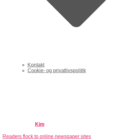
Kontakt
Cookie- og privatlivspolitik
Optur: Hver tredie US-
netbruger besøger avis-
netside
Published by
Kim
on
april 6, 2006
april 6, 2006
Readers flock to online newspaper sites