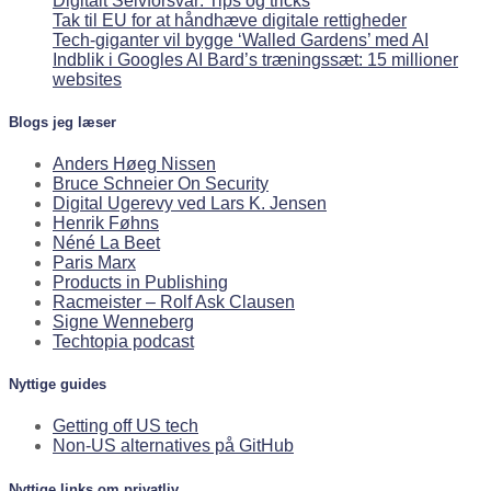
Digitalt Selvforsvar: Tips og tricks
Tak til EU for at håndhæve digitale rettigheder
Tech-giganter vil bygge ‘Walled Gardens’ med AI
Indblik i Googles AI Bard’s træningssæt: 15 millioner
websites
Blogs jeg læser
Anders Høeg Nissen
Bruce Schneier On Security
Digital Ugerevy ved Lars K. Jensen
Henrik Føhns
Néné La Beet
Paris Marx
Products in Publishing
Racmeister – Rolf Ask Clausen
Signe Wenneberg
Techtopia podcast
Nyttige guides
Getting off US tech
Non-US alternatives på GitHub
Nyttige links om privatliv