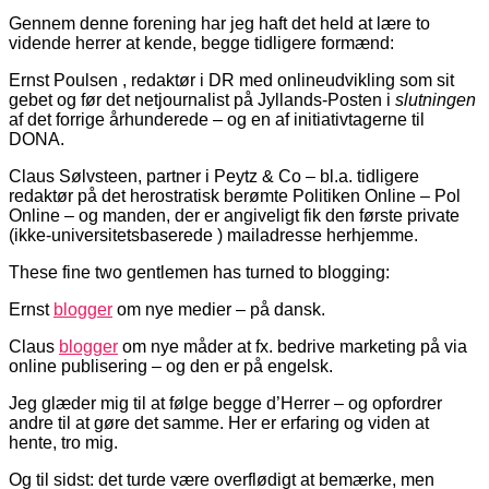
Gennem denne forening har jeg haft det held at lære to
vidende herrer at kende, begge tidligere formænd:
Ernst Poulsen , redaktør i DR med onlineudvikling som sit
gebet og før det netjournalist på Jyllands-Posten i
slutningen
af det forrige århunderede – og en af initiativtagerne til
DONA.
Claus Sølvsteen, partner i Peytz & Co – bl.a. tidligere
redaktør på det herostratisk berømte Politiken Online – Pol
Online – og manden, der er angiveligt fik den første private
(ikke-universitetsbaserede ) mailadresse herhjemme.
These fine two gentlemen has turned to blogging:
Ernst
blogger
om nye medier – på dansk.
Claus
blogger
om nye måder at fx. bedrive marketing på via
online publisering – og den er på engelsk.
Jeg glæder mig til at følge begge d’Herrer – og opfordrer
andre til at gøre det samme. Her er erfaring og viden at
hente, tro mig.
Og til sidst: det turde være overflødigt at bemærke, men