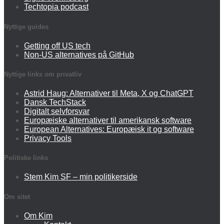
Techtopia podcast
Nyttige guides
Getting off US tech
Non-US alternatives på GitHub
Nyttige links om privatliv
Astrid Haug: Alternativer til Meta, X og ChatGPT
Dansk TechStack
Digitalt selvforsvar
Europæiske alternativer til amerikansk software
European Alternatives: Europæisk it og software
Privacy Tools
Politiske links
Stem Kim SF – min politikerside
Om sitet
Om Kim