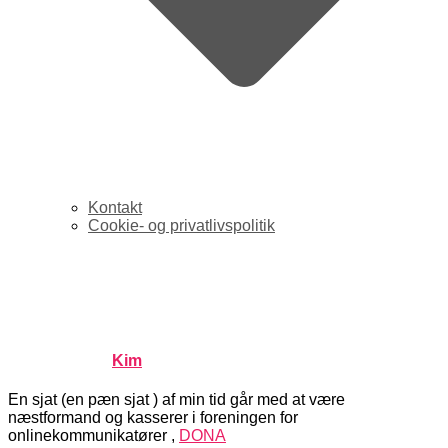
Kontakt
Cookie- og privatlivspolitik
Online-pionerer åbner
blogs
Published by
Kim
on
februar 12, 2008
februar 12, 2008
En sjat (en pæn sjat ) af min tid går med at være
næstformand og kasserer i foreningen for
onlinekommunikatører ,
DONA