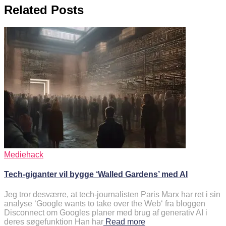
Related Posts
Mediehack
Tech-giganter vil bygge ‘Walled Gardens’ med AI
Jeg tror desværre, at tech-journalisten Paris Marx har ret i sin
analyse ‘Google wants to take over the Web‘ fra bloggen
Disconnect om Googles planer med brug af generativ AI i
deres søgefunktion Han har
Read more