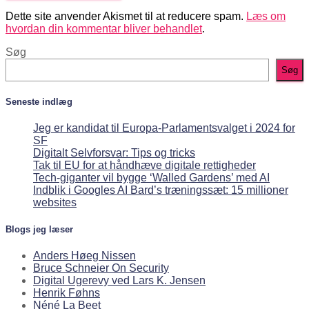
Dette site anvender Akismet til at reducere spam.
Læs om
hvordan din kommentar bliver behandlet
.
Søg
Søg
Seneste indlæg
Jeg er kandidat til Europa-Parlamentsvalget i 2024 for
SF
Digitalt Selvforsvar: Tips og tricks
Tak til EU for at håndhæve digitale rettigheder
Tech-giganter vil bygge ‘Walled Gardens’ med AI
Indblik i Googles AI Bard’s træningssæt: 15 millioner
websites
Blogs jeg læser
Anders Høeg Nissen
Bruce Schneier On Security
Digital Ugerevy ved Lars K. Jensen
Henrik Føhns
Néné La Beet