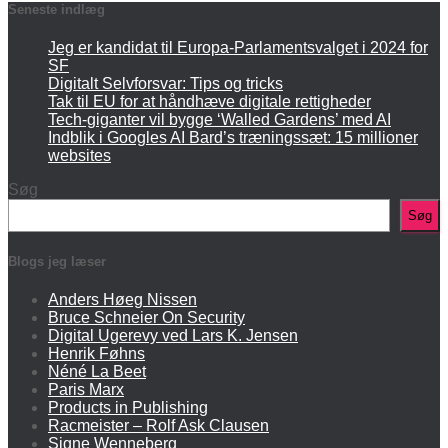
Seneste indlæg
Jeg er kandidat til Europa-Parlamentsvalget i 2024 for
SF
Digitalt Selvforsvar: Tips og tricks
Tak til EU for at håndhæve digitale rettigheder
Tech-giganter vil bygge ‘Walled Gardens’ med AI
Indblik i Googles AI Bard’s træningssæt: 15 millioner
websites
Søg
Søg
Blogs jeg læser
Anders Høeg Nissen
Bruce Schneier On Security
Digital Ugerevy ved Lars K. Jensen
Henrik Føhns
Néné La Beet
Paris Marx
Products in Publishing
Racmeister – Rolf Ask Clausen
Signe Wenneberg