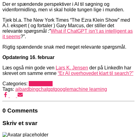
Der er spændende perspektiver i AI til søgning og
videnformidling, men vi skal holde tungen lige i munden.
Tjek bl.a. The New York Times “The Ezra Klein Show” med
A.I. ekspert ( og fortaler ) Gary Marcus, der stiller det
relevante spørgsmål :”
What if ChatGPT isn’t as intelligent as
it seems
?”.
Rigtig spændende snak med meget relevante spørgsmål.
Opdatering 16. februar
Læs også min gode ven
Lars K. Jensen
der på LinkedIn har
skrevet om samme emne
“Er AI overhovedet klart til search?”
Categories:
Mediehack
Tags:
ai
bard
bing
chatgpt
google
machine learning
0 Comments
Skriv et svar