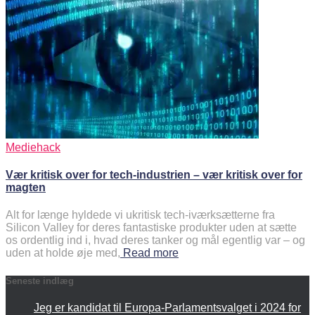
Mediehack
Vær kritisk over for tech-industrien – vær kritisk over for
magten
Alt for længe hyldede vi ukritisk tech-iværksætterne fra
Silicon Valley for deres fantastiske produkter uden at sætte
os ordentlig ind i, hvad deres tanker og mål egentlig var – og
uden at holde øje med,
Read more
Seneste indlæg
Jeg er kandidat til Europa-Parlamentsvalget i 2024 for