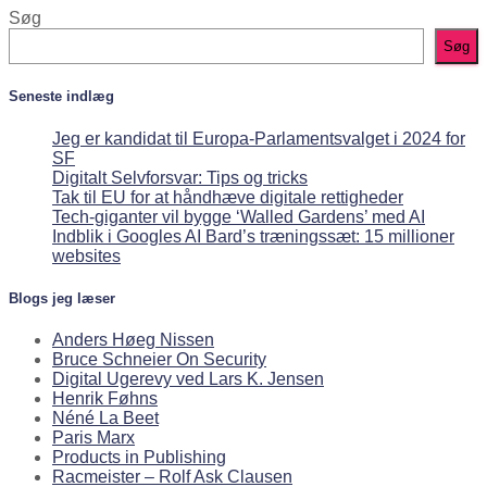
Søg
Søg
Seneste indlæg
Jeg er kandidat til Europa-Parlamentsvalget i 2024 for
SF
Digitalt Selvforsvar: Tips og tricks
Tak til EU for at håndhæve digitale rettigheder
Tech-giganter vil bygge ‘Walled Gardens’ med AI
Indblik i Googles AI Bard’s træningssæt: 15 millioner
websites
Blogs jeg læser
Anders Høeg Nissen
Bruce Schneier On Security
Digital Ugerevy ved Lars K. Jensen
Henrik Føhns
Néné La Beet
Paris Marx
Products in Publishing
Racmeister – Rolf Ask Clausen