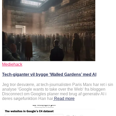
Mediehack
Tech-giganter vil bygge ‘Walled Gardens’ med AI
Jeg tror desværre, at tech-journalisten Paris Marx har ret i sin
analyse ‘Google wants to take over the Web‘ fra bloggen
Disconnect om Googles planer med brug af generativ AI i
deres søgefunktion Han har
Read more