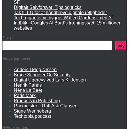
SF
Digitalt Selvforsvar: Tips og tricks
Tak til EU for at håndhæve digitale rettigheder
Tech-giganter vil bygge ‘Walled Gardens’ med AI
Indblik i Googles AI Bard’s træningssæt: 15 millioner
websites
Søg
Søg
Blogs jeg læser
Anders Høeg Nissen
Bruce Schneier On Security
Digital Ugerevy ved Lars K. Jensen
Henrik Føhns
Néné La Beet
Paris Marx
Products in Publishing
Racmeister – Rolf Ask Clausen
Signe Wenneberg
Techtopia podcast
Nyttige guides