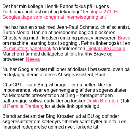
Det har min kollega Henrik Føhns fokus på i ugens
Techtopia-podcast om it og teknologi
“Techtopia 271: Er
Googles dage som kongen af internetsøgning talt”
Her har han en snak med Jean-Paul Schmetz, chief scientist,
Burda Media. Han en af personerne bag ad-blockeren
Ghostery og med i kredsen omkring privacy browseren
Brave
om machine learning bots i søgning . Føhns linker også til en
25 minutters panelsnak
fra konferencen
Digital Life Design
i
München i år med deltagelse af folk fra hhv Brave og
browseren
Neeva
Nu har Google mistet millioner af dollars i børsværdi oven på
en fejlagtig demo af deres AI-søgeassistent, Bard.
ChatGPT – som Bing vil bruge – er nu heller ikke for
imponerende, viser en gennemgang af dens søgeresultater
fra Microsofts præsentation af Bing – foretaget af den
uafhængige softwareudvikler og forsker
Dmitri Brereton.
(Tak
til
Pernille Tranberg
for at dele link oprindeligt)
Blandt andet smider Bing Kroatien ud af EU og opfinder
søgeresultater om kæledyrs-tilbehør samt bytter alle tal i en
finansiel redegørelse ud med nye , forkerte tal !