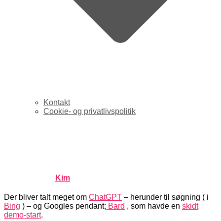
Kontakt
Cookie- og privatlivspolitik
Nødvendige perspektiver
på ChatGPT og AI
Published by
Kim
on
februar 15, 2023
februar 16, 2023
Der bliver talt meget om
ChatGPT
– herunder til søgning ( i
Bing
) – og Googles pendant;
Bard
, som havde en
skidt
demo-start
.