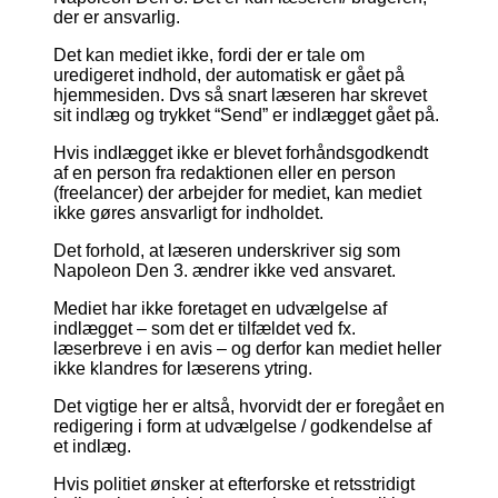
der er ansvarlig.
Det kan mediet ikke, fordi der er tale om
uredigeret indhold, der automatisk er gået på
hjemmesiden. Dvs så snart læseren har skrevet
sit indlæg og trykket “Send” er indlægget gået på.
Hvis indlægget ikke er blevet forhåndsgodkendt
af en person fra redaktionen eller en person
(freelancer) der arbejder for mediet, kan mediet
ikke gøres ansvarligt for indholdet.
Det forhold, at læseren underskriver sig som
Napoleon Den 3. ændrer ikke ved ansvaret.
Mediet har ikke foretaget en udvælgelse af
indlægget – som det er tilfældet ved fx.
læserbreve i en avis – og derfor kan mediet heller
ikke klandres for læserens ytring.
Det vigtige her er altså, hvorvidt der er foregået en
redigering i form at udvælgelse / godkendelse af
et indlæg.
Hvis politiet ønsker at efterforske et retsstridigt