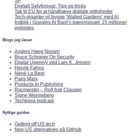
SF
Digitalt Selvforsvar: Tips og tricks
Tak til EU for at håndhæve digitale rettigheder
Tech-giganter vil bygge ‘Walled Gardens’ med AI
Indblik i Googles AI Bard’s træningssæt: 15 millioner
websites
Blogs jeg læser
Anders Høeg Nissen
Bruce Schneier On Security
Digital Ugerevy ved Lars K. Jensen
Henrik Føhns
Néné La Beet
Paris Marx
Products in Publishing
Racmeister – Rolf Ask Clausen
Signe Wenneberg
Techtopia podcast
Nyttige guides
Getting off US tech
Non-US alternatives på GitHub