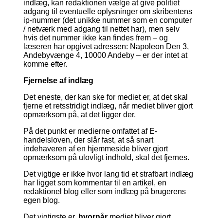
indlæg, kan redaktionen vælge at give politiet
adgang til eventuelle oplysninger om skribentens
ip-nummer (det unikke nummer som en computer
/ netværk med adgang til nettet har), men selv
hvis det nummer ikke kan findes frem – og
læseren har opgivet adressen: Napoleon Den 3,
Andebyvænge 4, 10000 Andeby – er der intet at
komme efter.
Fjernelse af indlæg
Det eneste, der kan ske for mediet er, at det skal
fjerne et retsstridigt indlæg, når mediet bliver gjort
opmærksom på, at det ligger der.
På det punkt er medierne omfattet af E-
handelsloven, der slår fast, at så snart
indehaveren af en hjemmeside bliver gjort
opmærksom på ulovligt indhold, skal det fjernes.
Det vigtige er ikke hvor lang tid et strafbart indlæg
har ligget som kommentar til en artikel, en
redaktionel blog eller som indlæg på brugerens
egen blog.
Det vigtigste er,
hvornår
mediet bliver gjort