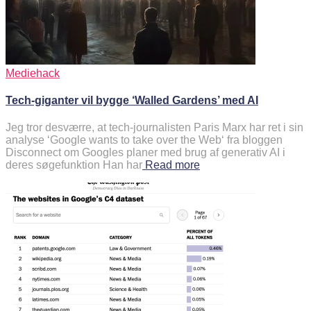
Mediehack
Tech-giganter vil bygge ‘Walled Gardens’ med AI
Jeg tror desværre, at tech-journalisten Paris Marx har ret i sin
analyse ‘Google wants to take over the Web‘ fra bloggen
Disconnect om Googles planer med brug af generativ AI i
deres søgefunktion Han har
Read more