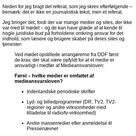
Neden for jeg bragt det referat, som jeg skrev efterfølgende –
bemærk: det er ikke en journalistisk tekst, men et referat.
Jeg bringer det, fordi der var mange medier og sites, der ikke
var med til mødet – og de kan have glæde af at kende til
nogle juridiske bud på forholdene omkring ansvar for det
indhold, som læsere og brugere skaber på deres sites og
tjenester:
Ved mødet opstillede arrangørerne fra DDF først
de krav, der skal være opfyldt for at et medie er
ansvarligt i medfør af Medieansvarsloven:
Først – hvilke medier er omfattet af
medieansvarsloven?
Indenlandske periodiske skrifter
Lyd- og billedprogrammer (DR, TV2, TV2-
regioner og andre virksomheder med
tilladelse til radio/tv-virksomhed)
Andre massemedier efter anmeldelse til
Pressenævnet