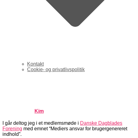
Kontakt
Cookie- og privatlivspolitik
Medier har intet ansvar for
brugergenereret indhold
Published by
Kim
on
oktober 9, 2007
oktober 9, 2007
I går deltog jeg i et medlemsmøde i
Danske Dagblades
Forening
med emnet “Mediers ansvar for brugergenereret
indhold”.