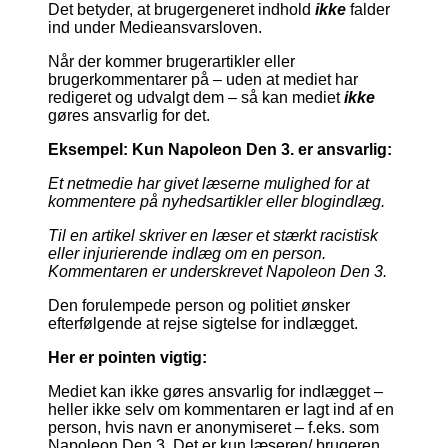
Det betyder, at brugergeneret indhold
ikke
falder
ind under Medieansvarsloven.
Når der kommer brugerartikler eller
brugerkommentarer på – uden at mediet har
redigeret og udvalgt dem – så kan mediet
ikke
gøres ansvarlig for det.
Eksempel: Kun Napoleon Den 3. er ansvarlig:
Et netmedie har givet læserne mulighed for at
kommentere på nyhedsartikler eller blogindlæg.
Til en artikel skriver en læser et stærkt racistisk
eller injurierende indlæg om en person.
Kommentaren er underskrevet Napoleon Den 3.
Den forulempede person og politiet ønsker
efterfølgende at rejse sigtelse for indlægget.
Her er pointen vigtig:
Mediet kan ikke gøres ansvarlig for indlægget –
heller ikke selv om kommentaren er lagt ind af en
person, hvis navn er anonymiseret – f.eks. som
Napoleon Den 3. Det er kun læseren/ brugeren,