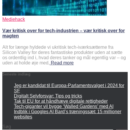
Mediehack
Vær kritisk over for tech-industrien – vær kritisk over for
magten
Alt for længe hyldede vi ukritisk tech-iværksætterne fra
Silicon Valley for deres fantastiske produkter uden at sætte
os ordentlig ind i, hvad deres tanker og mål egentlig var – og
uden at holde øje med,
Read more
Seneste indlæg
Jeg er kandidat til Europa-Parlamentsvalget i 2024 for
SF
Digitalt Selvforsvar: Tips og tricks
Tak til EU for at håndhæve digitale rettigheder
Tech-giganter vil bygge ‘Walled Gardens’ med AI
Indblik i Googles AI Bard’s træningssæt: 15 millioner
websites
Søg