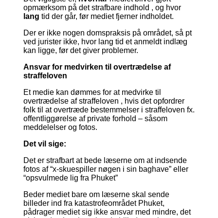
opmærksom på det strafbare indhold , og hvor
lang
tid der går, før mediet fjerner indholdet.
Der er ikke nogen domspraksis på området, så pt
ved jurister ikke, hvor lang tid et anmeldt indlæg
kan ligge, før det giver problemer.
Ansvar for medvirken til overtrædelse af
straffeloven
Et medie kan dømmes for at medvirke til
overtrædelse af straffeloven , hvis det opfordrer
folk til at overtræde bestemmelser i straffeloven fx.
offentliggørelse af private forhold – såsom
meddelelser og fotos.
Det vil sige:
Det er strafbart at bede læserne om at indsende
fotos af “x-skuespiller nøgen i sin baghave” eller
“opsvulmede lig fra Phuket”
Beder mediet bare om læserne skal sende
billeder ind fra katastrofeområdet Phuket,
pådrager mediet sig ikke ansvar med mindre, det