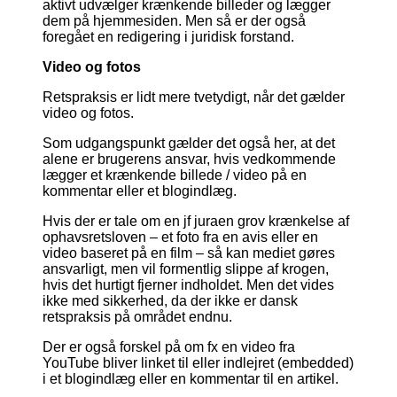
aktivt udvælger krænkende billeder og lægger
dem på hjemmesiden. Men så er der også
foregået en redigering i juridisk forstand.
Video og fotos
Retspraksis er lidt mere tvetydigt, når det gælder
video og fotos.
Som udgangspunkt gælder det også her, at det
alene er brugerens ansvar, hvis vedkommende
lægger et krænkende billede / video på en
kommentar eller et blogindlæg.
Hvis der er tale om en jf juraen grov krænkelse af
ophavsretsloven – et foto fra en avis eller en
video baseret på en film – så kan mediet gøres
ansvarligt, men vil formentlig slippe af krogen,
hvis det hurtigt fjerner indholdet. Men det vides
ikke med sikkerhed, da der ikke er dansk
retspraksis på området endnu.
Der er også forskel på om fx en video fra
YouTube bliver linket til eller indlejret (embedded)
i et blogindlæg eller en kommentar til en artikel.