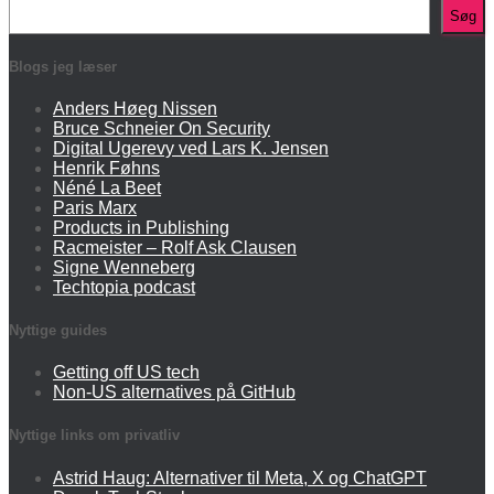
Søg
Blogs jeg læser
Anders Høeg Nissen
Bruce Schneier On Security
Digital Ugerevy ved Lars K. Jensen
Henrik Føhns
Néné La Beet
Paris Marx
Products in Publishing
Racmeister – Rolf Ask Clausen
Signe Wenneberg
Techtopia podcast
Nyttige guides
Getting off US tech
Non-US alternatives på GitHub
Nyttige links om privatliv
Astrid Haug: Alternativer til Meta, X og ChatGPT