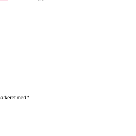
markeret med
*