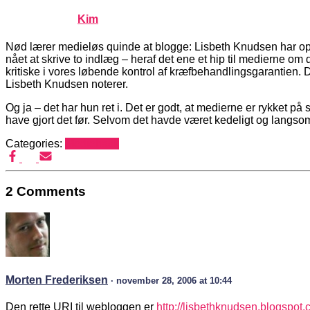
Published by
Kim
on
november 27, 2006
november 27, 20
Nød lærer medieløs quinde at blogge: Lisbeth Knudsen har op
nået at skrive to indlæg – heraf det ene et hip til medierne o
kritiske i vores løbende kontrol af kræfbehandlingsgarantien. 
Lisbeth Knudsen noterer.
Og ja – det har hun ret i. Det er godt, at medierne er rykket
have gjort det før. Selvom det havde været kedeligt og langsom
Categories:
Mediehack
2 Comments
Morten Frederiksen
· november 28, 2006 at 10:44
Den rette URI til webloggen er
http://lisbethknudsen.blogspot.