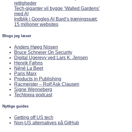
rettigheder
Tech-giganter vil bygge ‘Walled Gardens’
med AI
Indblik i Googles AI Bard’s træningssæt:
15 millioner websites
Blogs jeg læser
Anders Høeg Nissen
Bruce Schneier On Security
Digital Ugerevy ved Lars K. Jensen
Henrik Føhns
Néné La Beet
Paris Marx
Products in Publishing
Racmeister – Rolf Ask Clausen
Signe Wenneberg
Techtopia podcast
Nyttige guides
Getting off US tech
Non-US alternatives på GitHub