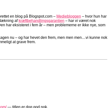
06
rettet en blog på Blogspot.com –
Mediebloggen
– hvor hun har
m dækning af
kræftbehandlingsgarantien
– har vi været nok
Den har eksisteret i fem år – men problemerne er ikke nye, som
 på sagen nu – og har hevet den frem, men men men…vi kunne nok
meligt at grave frem.
com/
— titlen er dog god nok.