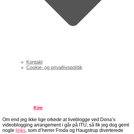
Kontakt
Cookie- og privatlivspolitik
Links fra videoblogging-
arrangement på ITU
Published by
Kim
on
maj 23, 2006
maj 23, 2006
Om end jeg ikke lige orkede at liveblogge ved Dona’s
videoblogging arrangement i går på ITU, så fik jeg dog gemt
nogle
links
, som d’herrer Froda og Haugstrup diverterede