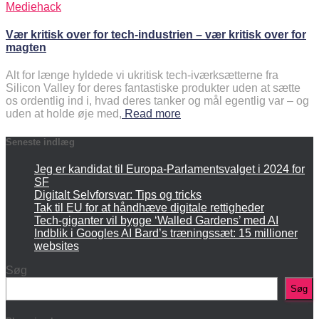
Mediehack
Vær kritisk over for tech-industrien – vær kritisk over for
magten
Alt for længe hyldede vi ukritisk tech-iværksætterne fra
Silicon Valley for deres fantastiske produkter uden at sætte
os ordentlig ind i, hvad deres tanker og mål egentlig var – og
uden at holde øje med,
Read more
Seneste indlæg
Jeg er kandidat til Europa-Parlamentsvalget i 2024 for
SF
Digitalt Selvforsvar: Tips og tricks
Tak til EU for at håndhæve digitale rettigheder
Tech-giganter vil bygge ‘Walled Gardens’ med AI
Indblik i Googles AI Bard’s træningssæt: 15 millioner
websites
Søg
Søg