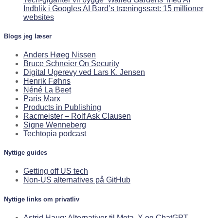
Indblik i Googles AI Bard’s træningssæt: 15 millioner
websites
Blogs jeg læser
Anders Høeg Nissen
Bruce Schneier On Security
Digital Ugerevy ved Lars K. Jensen
Henrik Føhns
Néné La Beet
Paris Marx
Products in Publishing
Racmeister – Rolf Ask Clausen
Signe Wenneberg
Techtopia podcast
Nyttige guides
Getting off US tech
Non-US alternatives på GitHub
Nyttige links om privatliv
Astrid Haug: Alternativer til Meta, X og ChatGPT