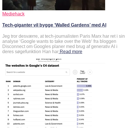
Mediehack
Tech-giganter vil bygge ‘Walled Gardens’ med AI
Jeg tror desværre, at tech-journalisten Paris Marx har ret i sin
analyse ‘Google wants to take over the Web‘ fra bloggen
Disconnect om Googles planer med brug af generativ AI i
deres søgefunktion Han har
Read more