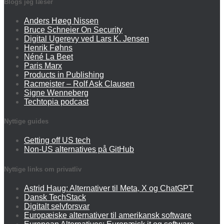
Blogs jeg læser
Anders Høeg Nissen
Bruce Schneier On Security
Digital Ugerevy ved Lars K. Jensen
Henrik Føhns
Néné La Beet
Paris Marx
Products in Publishing
Racmeister – Rolf Ask Clausen
Signe Wenneberg
Techtopia podcast
Nyttige guides
Getting off US tech
Non-US alternatives på GitHub
Nyttige links om privatliv
Astrid Haug: Alternativer til Meta, X og ChatGPT
Dansk TechStack
Digitalt selvforsvar
Europæiske alternativer til amerikansk software