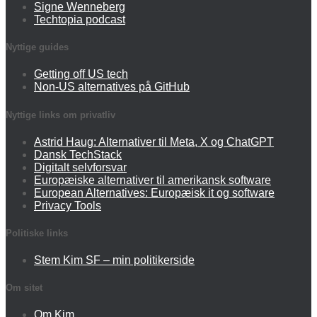
Signe Wenneberg
Techtopia podcast
Nyttige guides
Getting off US tech
Non-US alternatives på GitHub
Nyttige links om privatliv
Astrid Haug: Alternativer til Meta, X og ChatGPT
Dansk TechStack
Digitalt selvforsvar
Europæiske alternativer til amerikansk software
European Alternatives: Europæisk it og software
Privacy Tools
Politiske links
Stem Kim SF – min politikerside
Om sitet
Om Kim