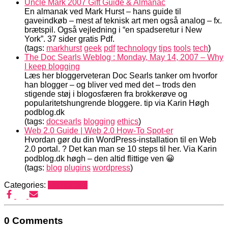
Uncle Mark 2007 Gift Guide & Almanac
En almanak ved Mark Hurst – hans guide til
gaveindkøb – mest af teknisk art men også analog – fx.
brætspil. Også vejledning i “en spadseretur i New
York”. 37 sider gratis Pdf.
(tags:
markhurst
geek
pdf
technology
tips
tools
tech
)
The Doc Searls Weblog : Monday, May 14, 2007 – Why
I keep blogging
Læs her bloggerveteran Doc Searls tanker om hvorfor
han blogger – og bliver ved med det – trods den
stigende støj i blogosfæren fra brokkerøve og
popularitetshungrende bloggere. tip via Karin Høgh
podblog.dk
(tags:
docsearls
blogging
ethics
)
Web 2.0 Guide | Web 2.0 How-To Spot-er
Hvordan gør du din WordPress-installation til en Web
2.0 portal. ? Det kan man se 10 steps til her. Via Karin
podblog.dk høgh – den altid flittige ven 😀
(tags:
blog
plugins
wordpress
)
Categories:
Mediehack
0 Comments