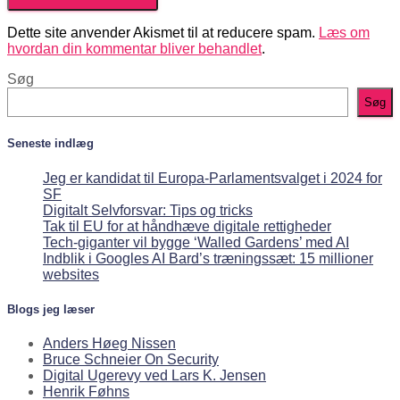
Dette site anvender Akismet til at reducere spam.
Læs om
hvordan din kommentar bliver behandlet
.
Søg
Søg
Seneste indlæg
Jeg er kandidat til Europa-Parlamentsvalget i 2024 for
SF
Digitalt Selvforsvar: Tips og tricks
Tak til EU for at håndhæve digitale rettigheder
Tech-giganter vil bygge ‘Walled Gardens’ med AI
Indblik i Googles AI Bard’s træningssæt: 15 millioner
websites
Blogs jeg læser
Anders Høeg Nissen
Bruce Schneier On Security
Digital Ugerevy ved Lars K. Jensen
Henrik Føhns