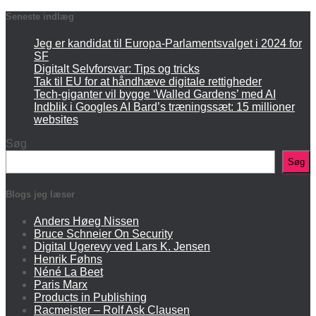
Seneste indlæg
Jeg er kandidat til Europa-Parlamentsvalget i 2024 for
SF
Digitalt Selvforsvar: Tips og tricks
Tak til EU for at håndhæve digitale rettigheder
Tech-giganter vil bygge ‘Walled Gardens’ med AI
Indblik i Googles AI Bard’s træningssæt: 15 millioner
websites
Søg
Søg
Blogs jeg læser
Anders Høeg Nissen
Bruce Schneier On Security
Digital Ugerevy ved Lars K. Jensen
Henrik Føhns
Néné La Beet
Paris Marx
Products in Publishing
Racmeister – Rolf Ask Clausen