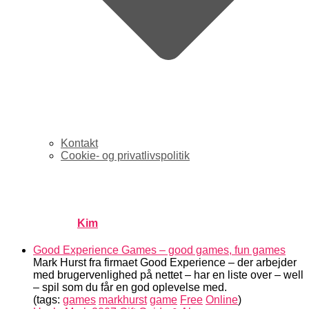
Kontakt
Cookie- og privatlivspolitik
links for 2007-05-16
Published by
Kim
on
maj 17, 2007
maj 17, 2007
Good Experience Games – good games, fun games
Mark Hurst fra firmaet Good Experience – der arbejder
med brugervenlighed på nettet – har en liste over – well
– spil som du får en god oplevelse med.
(tags:
games
markhurst
game
Free
Online
)