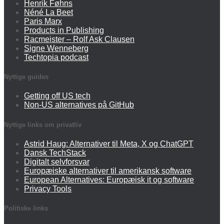
Henrik Føhns
Néné La Beet
Paris Marx
Products in Publishing
Racmeister – Rolf Ask Clausen
Signe Wenneberg
Techtopia podcast
Nyttige guides
Getting off US tech
Non-US alternatives på GitHub
Nyttige links om privatliv
Astrid Haug: Alternativer til Meta, X og ChatGPT
Dansk TechStack
Digitalt selvforsvar
Europæiske alternativer til amerikansk software
European Alternatives: Europæisk it og software
Privacy Tools
Politiske links