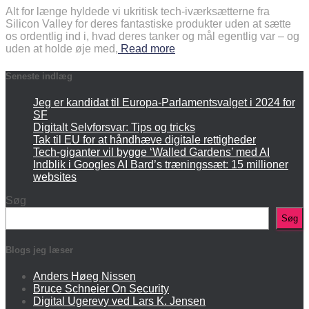
Alt for længe hyldede vi ukritisk tech-iværksætterne fra
Silicon Valley for deres fantastiske produkter uden at sætte
os ordentlig ind i, hvad deres tanker og mål egentlig var – og
uden at holde øje med,
Read more
Seneste indlæg
Jeg er kandidat til Europa-Parlamentsvalget i 2024 for
SF
Digitalt Selvforsvar: Tips og tricks
Tak til EU for at håndhæve digitale rettigheder
Tech-giganter vil bygge ‘Walled Gardens’ med AI
Indblik i Googles AI Bard’s træningssæt: 15 millioner
websites
Søg
Søg
Blogs jeg læser
Anders Høeg Nissen
Bruce Schneier On Security
Digital Ugerevy ved Lars K. Jensen