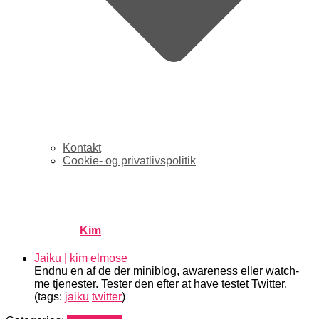
Kontakt
Cookie- og privatlivspolitik
links for 2007-04-11
Published by
Kim
on
april 12, 2007
april 12, 2007
Jaiku | kim elmose
Endnu en af de der miniblog, awareness eller watch-
me tjenester. Tester den efter at have testet Twitter.
(tags:
jaiku
twitter
)