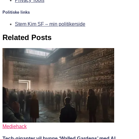
Privacy Tools
Politiske links
Stem Kim SF – min politikerside
Related Posts
Mediehack
Tech-giganter vil bygge ‘Walled Gardens’ med AI