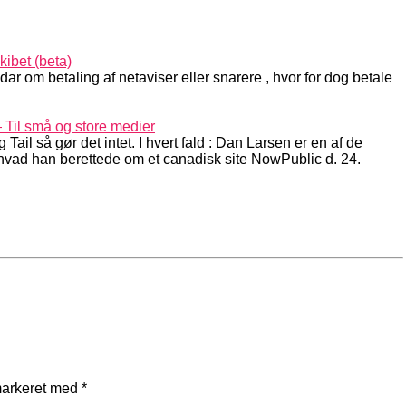
kibet (beta)
 om betaling af netaviser eller snarere , hvor for dog betale
 Til små og store medier
Tail så gør det intet. I hvert fald : Dan Larsen er en af de
 hvad han berettede om et canadisk site NowPublic d. 24.
markeret med
*