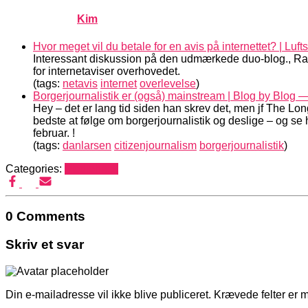
Published by
Kim
on
marts 24, 2007
marts 24, 2007
Hvor meget vil du betale for en avis på internettet? | Lufts
Interessant diskussion på den udmærkede duo-blog., Radar
for internetaviser overhovedet.
(tags:
netavis
internet
overlevelse
)
Borgerjournalistik er (også) mainstream | Blog by Blog —
Hey – det er lang tid siden han skrev det, men jf The Long 
bedste at følge om borgerjournalistik og deslige – og se
februar. !
(tags:
danlarsen
citizenjournalism
borgerjournalistik
)
Categories:
Mediehack
0 Comments
Skriv et svar
Din e-mailadresse vil ikke blive publiceret.
Krævede felter er 