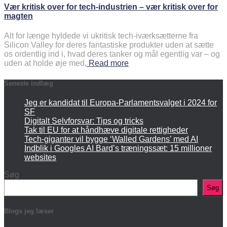
Vær kritisk over for tech-industrien – vær kritisk over for
magten
Alt for længe hyldede vi ukritisk tech-iværksætterne fra
Silicon Valley for deres fantastiske produkter uden at sætte
os ordentlig ind i, hvad deres tanker og mål egentlig var – og
uden at holde øje med,
Read more
Seneste indlæg
Jeg er kandidat til Europa-Parlamentsvalget i 2024 for
SF
Digitalt Selvforsvar: Tips og tricks
Tak til EU for at håndhæve digitale rettigheder
Tech-giganter vil bygge ‘Walled Gardens’ med AI
Indblik i Googles AI Bard’s træningssæt: 15 millioner
websites
Søg
Søg
Blogs jeg læser