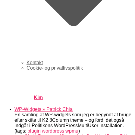
Kontakt
Cookie- og privatlivspolitik
links for 2007-03-06
Published by
Kim
on
marts 7, 2007
marts 7, 2007
WP-Widgets » Patrick Chia
En samling af WP-widgets som jeg er begyndt at bruge
efter skifte til K2 3Column theme – og fordi det også
indgår i Politikens WordPressMultiUser installation.
(tags:
plugin
wordpress
wpmu
)