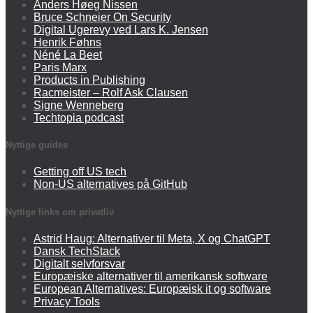
Anders Høeg Nissen
Bruce Schneier On Security
Digital Ugerevy ved Lars K. Jensen
Henrik Føhns
Néné La Beet
Paris Marx
Products in Publishing
Racmeister – Rolf Ask Clausen
Signe Wenneberg
Techtopia podcast
Nyttige guides
Getting off US tech
Non-US alternatives på GitHub
Nyttige links om privatliv
Astrid Haug: Alternativer til Meta, X og ChatGPT
Dansk TechStack
Digitalt selvforsvar
Europæiske alternativer til amerikansk software
European Alternatives: Europæisk it og software
Privacy Tools