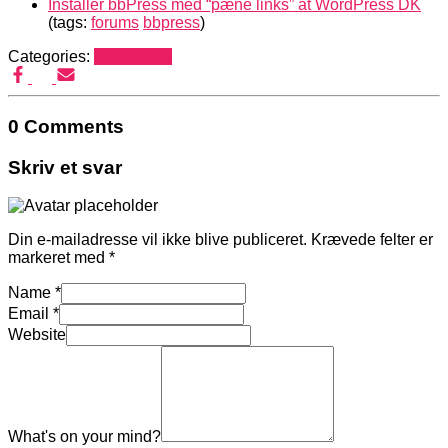
Installér bbPress med “pæne links” at WordPress DK
(tags:
forums
bbpress
)
Categories:
Mediehack
0 Comments
Skriv et svar
Din e-mailadresse vil ikke blive publiceret.
Krævede felter er
markeret med
*
Name
*
Email
*
Website
What's on your mind?