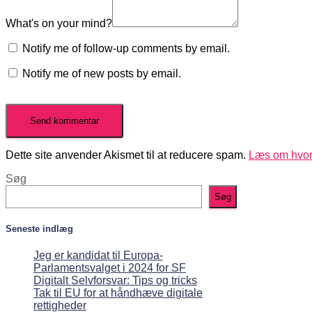
What's on your mind?
Notify me of follow-up comments by email.
Notify me of new posts by email.
Dette site anvender Akismet til at reducere spam.
Læs om hvor
Søg
Søg
Seneste indlæg
Jeg er kandidat til Europa-
Parlamentsvalget i 2024 for SF
Digitalt Selvforsvar: Tips og tricks
Tak til EU for at håndhæve digitale
rettigheder