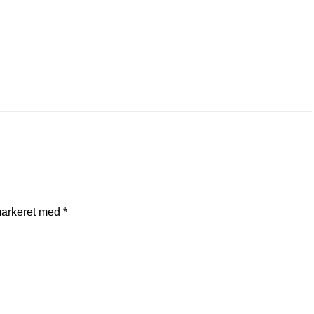
markeret med
*