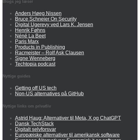
Blogs jeg læser
Anders Høeg Nissen
Bruce Schneier On Security
Digital Ugerevy ved Lars K. Jensen
Henrik Føhns
Néné La Beet
Paris Marx
Products in Publishing
Racmeister – Rolf Ask Clausen
Signe Wenneberg
Techtopia podcast
Nyttige guides
Getting off US tech
Non-US alternatives på GitHub
Nyttige links om privatliv
Astrid Haug: Alternativer til Meta, X og ChatGPT
Dansk TechStack
Digitalt selvforsvar
Europæiske alternativer til amerikansk software