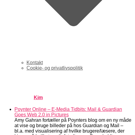
Kontakt
Cookie- og privatlivspolitik
links for 2007-02-22
Published by
Kim
on
februar 23, 2007
februar 23, 2007
Poynter Online – E-Media Tidbits: Mail & Guardian
Goes Web 2.0 in Pictures
Amy Gahran fortæller på Poynters blog om en ny måde
at vise og bruge billeder på hos Guardian og Mail –
bl.a. med visualisering af hvilke brugere/læsere, der