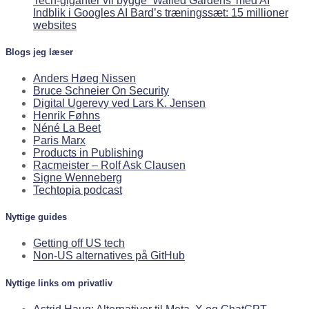
Tech-giganter vil bygge ‘Walled Gardens’ med AI
Indblik i Googles AI Bard’s træningssæt: 15 millioner
websites
Blogs jeg læser
Anders Høeg Nissen
Bruce Schneier On Security
Digital Ugerevy ved Lars K. Jensen
Henrik Føhns
Néné La Beet
Paris Marx
Products in Publishing
Racmeister – Rolf Ask Clausen
Signe Wenneberg
Techtopia podcast
Nyttige guides
Getting off US tech
Non-US alternatives på GitHub
Nyttige links om privatliv