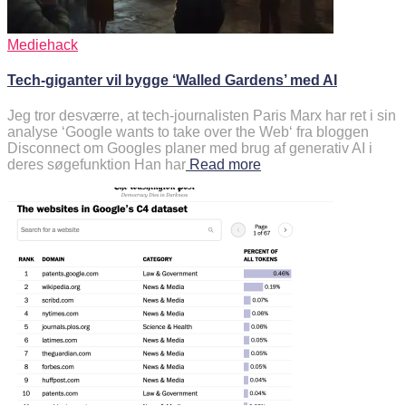
Mediehack
Tech-giganter vil bygge ‘Walled Gardens’ med AI
Jeg tror desværre, at tech-journalisten Paris Marx har ret i sin
analyse ‘Google wants to take over the Web‘ fra bloggen
Disconnect om Googles planer med brug af generativ AI i
deres søgefunktion Han har
Read more