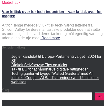
Mediehack
Vær kritisk over for tech-industrien – vær kritisk over for
magten
Alt for længe hyldede vi ukritisk tech-iværksætterne fra
Silicon Valley for deres fantastiske produkter uden at sætte
os ordentlig ind i, hvad deres tanker og mål egentlig var – og
uden at holde øje med,
Read more
Seneste indlæg
Jeg er kandidat til Europa-Parlamentsvalget i 2024 for
SF
Digitalt Selvforsvar: Tips og tricks
Tak til EU for at håndhæve digitale rettigheder
Tech-giganter vil bygge ‘Walled Gardens’ med AI
Indblik i Googles AI Bard’s træningssæt: 15 millioner
websites
Søg
Søg