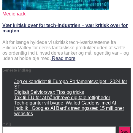
Mediehack
Vær kritisk over for tech-industrien – vær kritisk over for
magten
Alt for længe hyldede vi ukritisk tech-iværksætterne fra
Silicon Valley for deres fantastiske produkter uden at sætte
os ordentlig ind i, hvad deres tanker og mål egentlig var – og
uden at holde øje med,
Read more
Seneste indlæg
Jeg er kandidat til Europa-Parlamentsvalget i 2024 for
SF
Digitalt Selvforsvar: Tips og tricks
Tak til EU for at håndhæve digitale rettigheder
Tech-giganter vil bygge ‘Walled Gardens’ med AI
Indblik i Googles AI Bard’s træningssæt: 15 millioner
websites
Søg
Søg