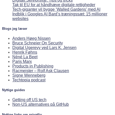
Digitalt Selvforsvar: Tips og tricks
Tak til EU for at håndhæve digitale rettigheder
Tech-giganter vil bygge ‘Walled Gardens’ med AI
Indblik i Googles AI Bard’s træningssæt: 15 millioner
websites
Blogs jeg læser
Anders Høeg Nissen
Bruce Schneier On Security
Digital Ugerevy ved Lars K. Jensen
Henrik Føhns
Néné La Beet
Paris Marx
Products in Publishing
Racmeister – Rolf Ask Clausen
Signe Wenneberg
Techtopia podcast
Nyttige guides
Getting off US tech
Non-US alternatives på GitHub
Nyttige links om privatliv