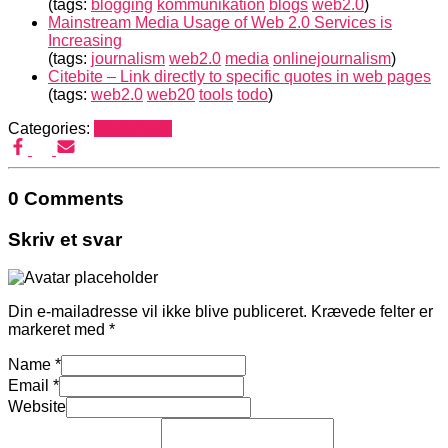
(tags:
blogging
kommunikation
blogs
web2.0
)
Mainstream Media Usage of Web 2.0 Services is
Increasing
(tags:
journalism
web2.0
media
onlinejournalism
)
Citebite – Link directly to specific quotes in web pages
(tags:
web2.0
web20
tools
todo
)
Categories:
Mediehack
0 Comments
Skriv et svar
Din e-mailadresse vil ikke blive publiceret.
Krævede felter er
markeret med
*
Name
*
Email
*
Website