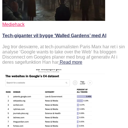
Mediehack
Tech-giganter vil bygge ‘Walled Gardens’ med AI
Jeg tror desværre, at tech-journalisten Paris Marx har ret i sin
analyse ‘Google wants to take over the Web‘ fra bloggen
Disconnect om Googles planer med brug af generativ AI i
deres søgefunktion Han har
Read more