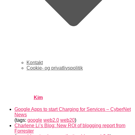
Kontakt
Cookie- og privatlivspolitik
links for 2007-02-09
Published by
Kim
on
februar 10, 2007
februar 10, 2007
Google Apps to start Charging for Services – CyberNet
News
(tags:
google
web2.0
web20
)
Charlene Li’s Blog: New ROI of blogging report from
Forrester