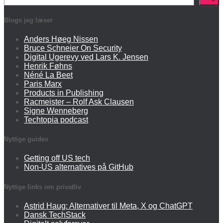
Blogs jeg læser
Anders Høeg Nissen
Bruce Schneier On Security
Digital Ugerevy ved Lars K. Jensen
Henrik Føhns
Néné La Beet
Paris Marx
Products in Publishing
Racmeister – Rolf Ask Clausen
Signe Wenneberg
Techtopia podcast
Nyttige guides
Getting off US tech
Non-US alternatives på GitHub
Nyttige links om privatliv
Astrid Haug: Alternativer til Meta, X og ChatGPT
Dansk TechStack