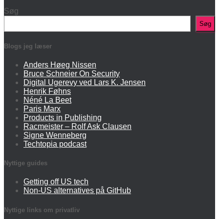
Søg
Søg
Blogs jeg læser
Anders Høeg Nissen
Bruce Schneier On Security
Digital Ugerevy ved Lars K. Jensen
Henrik Føhns
Néné La Beet
Paris Marx
Products in Publishing
Racmeister – Rolf Ask Clausen
Signe Wenneberg
Techtopia podcast
Nyttige guides
Getting off US tech
Non-US alternatives på GitHub
Nyttige links om privatliv