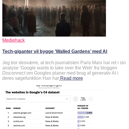
Mediehack
Tech-giganter vil bygge ‘Walled Gardens’ med AI
Jeg tror desværre, at tech-journalisten Paris Marx har ret i sin
analyse ‘Google wants to take over the Web‘ fra bloggen
Disconnect om Googles planer med brug af generativ AI i
deres søgefunktion Han har
Read more