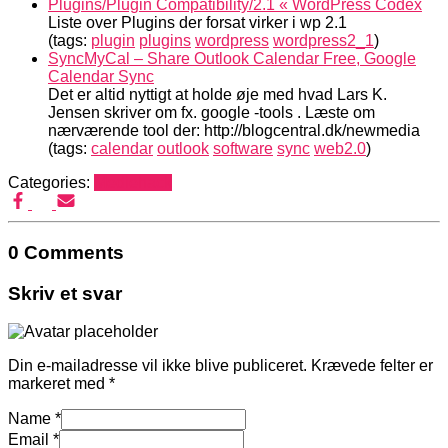
Plugins/Plugin Compatibility/2.1 « WordPress Codex
Liste over Plugins der forsat virker i wp 2.1
(tags:
plugin
plugins
wordpress
wordpress2_1
)
SyncMyCal – Share Outlook Calendar Free, Google
Calendar Sync
Det er altid nyttigt at holde øje med hvad Lars K.
Jensen skriver om fx. google -tools . Læste om
nærværende tool der: http://blogcentral.dk/newmedia
(tags:
calendar
outlook
software
sync
web2.0
)
Categories:
Mediehack
0 Comments
Skriv et svar
Din e-mailadresse vil ikke blive publiceret.
Krævede felter er
markeret med
*
Name
*
Email
*