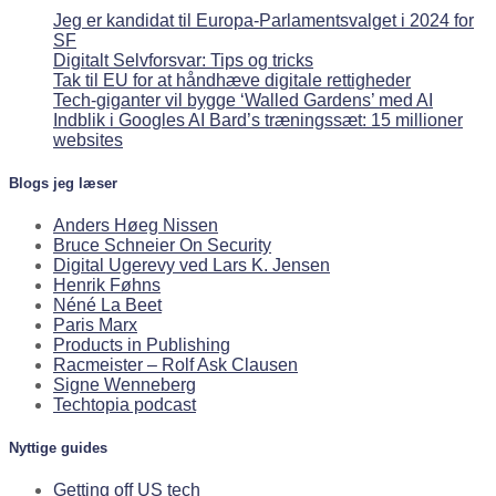
Jeg er kandidat til Europa-Parlamentsvalget i 2024 for
SF
Digitalt Selvforsvar: Tips og tricks
Tak til EU for at håndhæve digitale rettigheder
Tech-giganter vil bygge ‘Walled Gardens’ med AI
Indblik i Googles AI Bard’s træningssæt: 15 millioner
websites
Blogs jeg læser
Anders Høeg Nissen
Bruce Schneier On Security
Digital Ugerevy ved Lars K. Jensen
Henrik Føhns
Néné La Beet
Paris Marx
Products in Publishing
Racmeister – Rolf Ask Clausen
Signe Wenneberg
Techtopia podcast
Nyttige guides
Getting off US tech