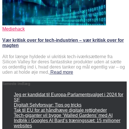
Mediehack
Vær kritisk over for tech-industrien – vær kritisk over for
magten
Alt for længe hyldede vi ukritisk tech-iværksætterne fra
Silicon Valley for deres fantastiske produkter uden at sætte
os ordentlig ind i, hvad deres tanker og mål egentlig var – og
uden at holde øje med,
Read more
Seneste indlæg
Jeg er kandidat til Europa-Parlamentsvalget i 2024 for
SF
Digitalt Selvforsvar: Tips og tricks
Tak til EU for at håndhæve digitale rettigheder
Tech-giganter vil bygge ‘Walled Gardens’ med AI
Indblik i Googles AI Bard’s træningssæt: 15 millioner
websites