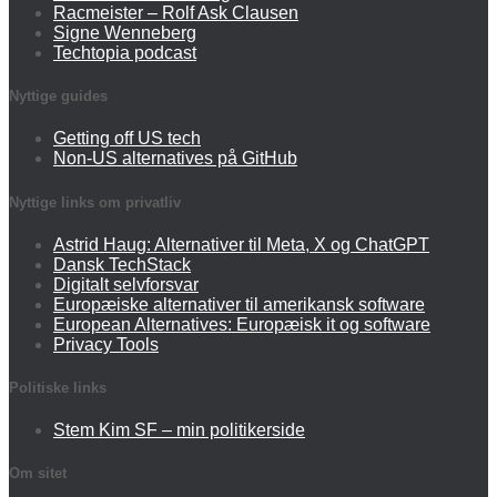
Racmeister – Rolf Ask Clausen
Signe Wenneberg
Techtopia podcast
Nyttige guides
Getting off US tech
Non-US alternatives på GitHub
Nyttige links om privatliv
Astrid Haug: Alternativer til Meta, X og ChatGPT
Dansk TechStack
Digitalt selvforsvar
Europæiske alternativer til amerikansk software
European Alternatives: Europæisk it og software
Privacy Tools
Politiske links
Stem Kim SF – min politikerside
Om sitet