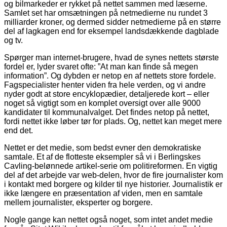
og bilmarkeder er rykket på nettet sammen med læserne.
Samlet set har omsætningen på netmedierne nu rundet 3
milliarder kroner, og dermed sidder netmedierne på en større
del af lagkagen end for eksempel landsdækkende dagblade
og tv.
Spørger man internet-brugere, hvad de synes nettets største
fordel er, lyder svaret ofte: ”At man kan finde så megen
information”. Og dybden er netop en af nettets store fordele.
Fagspecialister henter viden fra hele verden, og vi andre
nyder godt at store encyklopædier, detaljerede kort – eller
noget så vigtigt som en komplet oversigt over alle 9000
kandidater til kommunalvalget. Det findes netop på nettet,
fordi nettet ikke løber tør for plads. Og, nettet kan meget mere
end det.
Nettet er det medie, som bedst evner den demokratiske
samtale. Et af de flotteste eksempler så vi i Berlingskes
Cavling-belønnede artikel-serie om politireformen. En vigtig
del af det arbejde var web-delen, hvor de fire journalister kom
i kontakt med borgere og kilder til nye historier. Journalistik er
ikke længere en præsentation af viden, men en samtale
mellem journalister, eksperter og borgere.
Nogle gange kan nettet også noget, som intet andet medie