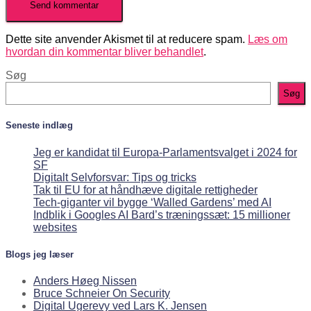
Dette site anvender Akismet til at reducere spam.
Læs om
hvordan din kommentar bliver behandlet
.
Søg
Søg
Seneste indlæg
Jeg er kandidat til Europa-Parlamentsvalget i 2024 for
SF
Digitalt Selvforsvar: Tips og tricks
Tak til EU for at håndhæve digitale rettigheder
Tech-giganter vil bygge ‘Walled Gardens’ med AI
Indblik i Googles AI Bard’s træningssæt: 15 millioner
websites
Blogs jeg læser
Anders Høeg Nissen
Bruce Schneier On Security
Digital Ugerevy ved Lars K. Jensen