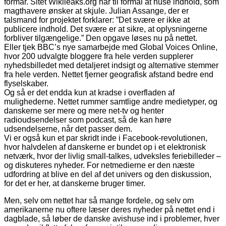
formår. Sitet Wikileaks.org har til formål at huse indhold, som
magthavere ønsker at skjule. Julian Assange, der er
talsmand for projektet forklarer: ”Det svære er ikke at
publicere indhold. Det svære er at sikre, at oplysningerne
forbliver tilgængelige.” Den opgave løses nu på nettet.
Eller tjek BBC’s nye samarbejde med Global Voices Online,
hvor 200 udvalgte bloggere fra hele verden supplerer
nyhedsbilledet med detaljeret indsigt og alternative stemmer
fra hele verden. Nettet fjerner geografisk afstand bedre end
flyselskaber.
Og så er det endda kun at kradse i overfladen af
mulighederne. Nettet rummer samtlige andre medietyper, og
danskerne ser mere og mere net-tv og henter
radioudsendelser som podcast, så de kan høre
udsendelserne, når det passer dem.
Vi er også kun et par skridt inde i Facebook-revolutionen,
hvor halvdelen af danskerne er bundet op i et elektronisk
netværk, hvor der livlig small-talkes, udveksles feriebilleder –
og diskuteres nyheder. For netmedierne er den næste
udfordring at blive en del af det univers og den diskussion,
for det er her, at danskerne bruger timer.
Men, selv om nettet har så mange fordele, og selv om
amerikanerne nu oftere læser deres nyheder på nettet end i
dagblade, så løber de danske avishuse ind i problemer, hver