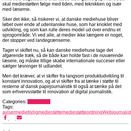
skal mediestøtten følge med tiden, med teknikken og især
med læserne.
Sker det ikke, så risikerer vi, at danske mediehuse bliver
løbet over ende af udenlanske huse, som har knoklet med
udvikling, og som kan rulle deres model ud over endnu et
sprogområde. Vi ved alle, at medier ikke længere er noget,
der stopper ved landegrænserne.
Tager vi skiftet nu, så kan danske mediehuse tage det
afgørende træk, så de både kan holde fast i de nuværende
læsere, og måske tillige skabe internationale succeser eller
sælger løsninger til udlandet.
Men det kræver, at vi skifter fra langsom produktudvikling til
konstant innovation, og at vi skifter fra at tænke i støtte til
resterne af dansk papirjournalistik til også at tænke på det
som erhvervsstøtte til innovation af digital journalistik.
Categories:
Mediehack
Tags:
aviser
medieforlig
mediestøtte
mediestøtteordning
Webjournalist