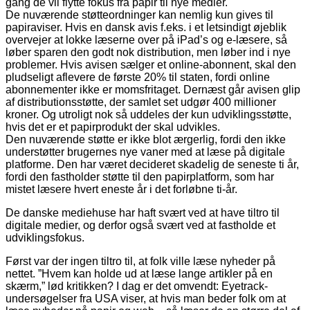
gang de vil flytte fokus fra papir til nye medier.
De nuværende støtteordninger kan nemlig kun gives til
papiraviser. Hvis en dansk avis f.eks. i et letsindigt øjeblik
overvejer at lokke læserne over på iPad’s og e-læsere, så
løber sparen den godt nok distribution, men løber ind i nye
problemer. Hvis avisen sælger et online-abonnent, skal den
pludseligt aflevere de første 20% til staten, fordi online
abonnementer ikke er momsfritaget. Dernæst går avisen glip
af distributionsstøtte, der samlet set udgør 400 millioner
kroner. Og utroligt nok så uddeles der kun udviklingsstøtte,
hvis det er et papirprodukt der skal udvikles.
Den nuværende støtte er ikke blot ærgerlig, fordi den ikke
understøtter brugernes nye vaner med at læse på digitale
platforme. Den har været decideret skadelig de seneste ti år,
fordi den fastholder støtte til den papirplatform, som har
mistet læsere hvert eneste år i det forløbne ti-år.
De danske mediehuse har haft svært ved at have tiltro til
digitale medier, og derfor også svært ved at fastholde et
udviklingsfokus.
Først var der ingen tiltro til, at folk ville læse nyheder på
nettet. ”Hvem kan holde ud at læse lange artikler på en
skærm,” lød kritikken? I dag er det omvendt: Eyetrack-
undersøgelser fra USA viser, at hvis man beder folk om at