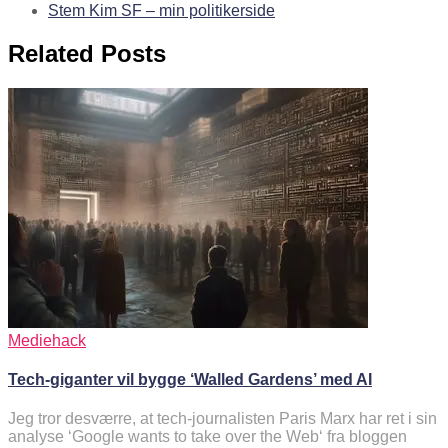
Stem Kim SF – min politikerside
Related Posts
Mediehack
Tech-giganter vil bygge ‘Walled Gardens’ med AI
Jeg tror desværre, at tech-journalisten Paris Marx har ret i sin
analyse ‘Google wants to take over the Web‘ fra bloggen