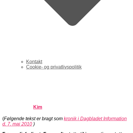
Kontakt
Cookie- og privatlivspolitik
Kronik: Fra værftsstøtte til
innovationsstøtte
Published by
Kim
on
maj 9, 2010
maj 9, 2010
(
Følgende tekst er bragt som
kronik i Dagbladet Information
d. 7. maj 2010
)