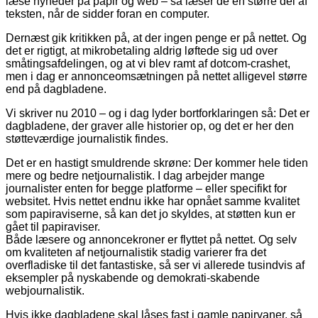
læse nyheder på papir og web – så læser de en større del af
teksten, når de sidder foran en computer.
Dernæst gik kritikken på, at der ingen penge er på nettet. Og
det er rigtigt, at mikrobetaling aldrig løftede sig ud over
småtingsafdelingen, og at vi blev ramt af dotcom-crashet,
men i dag er annonceomsætningen på nettet alligevel større
end på dagbladene.
Vi skriver nu 2010 – og i dag lyder bortforklaringen så: Det er
dagbladene, der graver alle historier op, og det er her den
støtteværdige journalistik findes.
Det er en hastigt smuldrende skrøne: Der kommer hele tiden
mere og bedre netjournalistik. I dag arbejder mange
journalister enten for begge platforme – eller specifikt for
websitet. Hvis nettet endnu ikke har opnået samme kvalitet
som papiraviserne, så kan det jo skyldes, at støtten kun er
gået til papiraviser.
Både læsere og annoncekroner er flyttet på nettet. Og selv
om kvaliteten af netjournalistik stadig varierer fra det
overfladiske til det fantastiske, så ser vi allerede tusindvis af
eksempler på nyskabende og demokrati-skabende
webjournalistik.
Hvis ikke dagbladene skal låses fast i gamle papirvaner, så