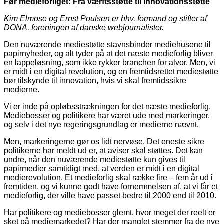
Før medieforliget: Fra værftsstøtte til innovationsstøtte
Kim Elmose og Ernst Poulsen er hhv. formand og stifter af
DONA, foreningen af danske webjournalister.
Den nuværende mediestøtte stavnsbinder mediehusene til
papirnyheder, og alt tyder på at det næste medieforlig bliver
en lappeløsning, som ikke rykker branchen for alvor. Men, vi
er midt i en digital revolution, og en fremtidsrettet mediestøtte
bør tilskynde til innovation, hvis vi skal fremtidssikre
medierne.
Vi er inde på opløbsstrækningen for det næste medieforlig.
Mediebosser og politikere har været ude med markeringer,
og selv i det nye regeringsgrundlag er medierne nævnt.
Men, markeringerne gør os lidt nervøse. Det eneste sikre
politikerne har meldt ud er, at aviser skal støttes. Det kan
undre, når den nuværende mediestøtte kun gives til
papirmedier samtidigt med, at verden er midt i en digital
medierevolution. Et medieforlig skal række fire – fem år ud i
fremtiden, og vi kunne godt have fornemmelsen af, at vi får et
medieforlig, der ville have passet bedre til 2000 end til 2010.
Har politikere og mediebosser glemt, hvor meget der reelt er
sket på mediemarkedet? Har der manglet stemmer fra de nye