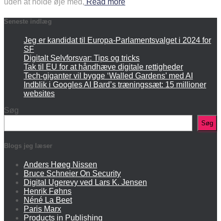
uden at holde øje med,
Read more
Seneste indlæg
Jeg er kandidat til Europa-Parlamentsvalget i 2024 for
SF
Digitalt Selvforsvar: Tips og tricks
Tak til EU for at håndhæve digitale rettigheder
Tech-giganter vil bygge ‘Walled Gardens’ med AI
Indblik i Googles AI Bard’s træningssæt: 15 millioner
websites
Søg
Søg
Blogs jeg læser
Anders Høeg Nissen
Bruce Schneier On Security
Digital Ugerevy ved Lars K. Jensen
Henrik Føhns
Néné La Beet
Paris Marx
Products in Publishing