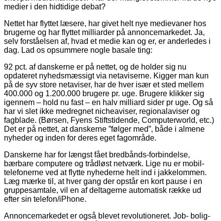
medier i den hidtidige debat?
Nettet har flyttet læsere, har givet helt nye medievaner hos
brugerne og har flyttet milliarder på annoncemarkedet. Ja,
selv forståelsen af, hvad et medie kan og er, er anderledes i
dag. Lad os opsummere nogle basale ting:
92 pct. af danskerne er på nettet, og de holder sig nu
opdateret nyhedsmæssigt via netaviserne. Kigger man kun
på de syv store netaviser, har de hver især et sted mellem
400.000 og 1.200.000 brugere pr. uge. Brugere klikker sig
igennem – hold nu fast – en halv milliard sider pr uge. Og så
har vi slet ikke medregnet nicheaviser, regionalaviser og
fagblade. (Børsen, Fyens Stiftstidende, Computerworld, etc.)
Det er på nettet, at danskerne ”følger med”, både i almene
nyheder og inden for deres eget fagområde.
Danskerne har for længst fået bredbånds-forbindelse,
bærbare computere og trådløst netværk. Lige nu er mobil-
telefonerne ved at flytte nyhederne helt ind i jakkelommen.
Læg mærke til, at hver gang der opstår en kort pause i en
gruppesamtale, vil en af deltagerne automatisk række ud
efter sin telefon/iPhone.
Annoncemarkedet er også blevet revolutioneret. Job- bolig-