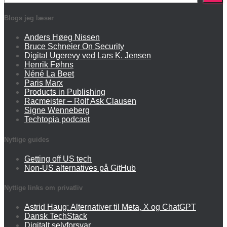
Blogs jeg læser
Anders Høeg Nissen
Bruce Schneier On Security
Digital Ugerevy ved Lars K. Jensen
Henrik Føhns
Néné La Beet
Paris Marx
Products in Publishing
Racmeister – Rolf Ask Clausen
Signe Wenneberg
Techtopia podcast
Nyttige guides
Getting off US tech
Non-US alternatives på GitHub
Nyttige links om privatliv
Astrid Haug: Alternativer til Meta, X og ChatGPT
Dansk TechStack
Digitalt selvforsvar