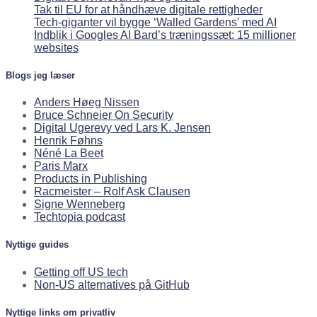
Tak til EU for at håndhæve digitale rettigheder
Tech-giganter vil bygge ‘Walled Gardens’ med AI
Indblik i Googles AI Bard’s træningssæt: 15 millioner
websites
Blogs jeg læser
Anders Høeg Nissen
Bruce Schneier On Security
Digital Ugerevy ved Lars K. Jensen
Henrik Føhns
Néné La Beet
Paris Marx
Products in Publishing
Racmeister – Rolf Ask Clausen
Signe Wenneberg
Techtopia podcast
Nyttige guides
Getting off US tech
Non-US alternatives på GitHub
Nyttige links om privatliv