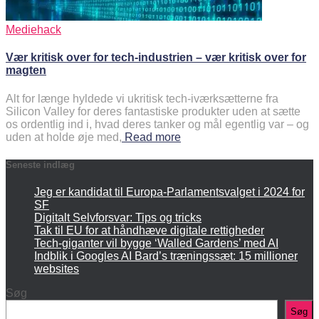
Mediehack
Vær kritisk over for tech-industrien – vær kritisk over for
magten
Alt for længe hyldede vi ukritisk tech-iværksætterne fra
Silicon Valley for deres fantastiske produkter uden at sætte
os ordentlig ind i, hvad deres tanker og mål egentlig var – og
uden at holde øje med,
Read more
Seneste indlæg
Jeg er kandidat til Europa-Parlamentsvalget i 2024 for
SF
Digitalt Selvforsvar: Tips og tricks
Tak til EU for at håndhæve digitale rettigheder
Tech-giganter vil bygge ‘Walled Gardens’ med AI
Indblik i Googles AI Bard’s træningssæt: 15 millioner
websites
Søg
Søg