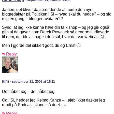
Jamen, det bliver da spændende at møde den nye
blogredaktør på Politiken i Sl – hvad skal du hedde? – og sig
mig en gang – blogger avatarer??
Synd, at jeg ikke kunne høre din talk shop – og jeg gik også
glip af de gaver, som Derek Powasek så generøst udlovede
til dem, der blev tilbage i den sal, hvor der var webcast 😉
Men I gjorde det sikkert godt, du og Ernst 🙂
Reply
kim
· september 21, 2006 at 16:11
Det håber jeg – det håber jeg.
Og i SL hedder jeg Kelmo Kanze – I øjeblikket dasker jeg
rundt på Podcast Island, så deet…..
Reply