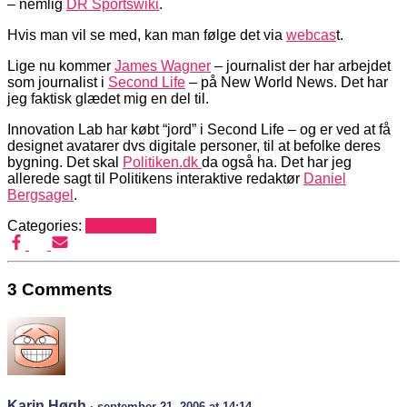
– nemlig
DR Sportswiki
.
Hvis man vil se med, kan man følge det via
webcas
t.
Lige nu kommer
James Wagner
– journalist der har arbejdet
som journalist i
Second Life
– på New World News. Det har
jeg faktisk glædet mig en del til.
Innovation Lab har købt “jord” i Second Life – og er ved at få
designet avatarer dvs digitale personer, til at befolke deres
bygning. Det skal
Politiken.dk
da også ha. Det har jeg
allerede sagt til Politikens interaktive redaktør
Daniel
Bergsagel
.
Categories:
Mediehack
3 Comments
Karin Høgh
· september 21, 2006 at 14:14