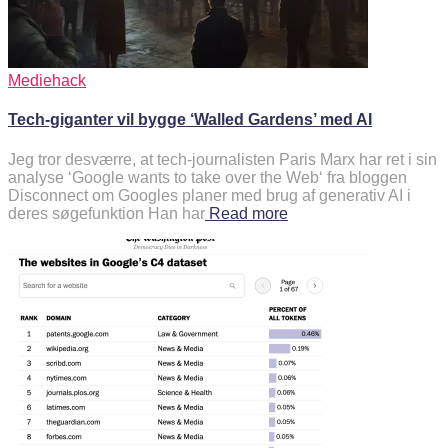
Mediehack
Tech-giganter vil bygge ‘Walled Gardens’ med AI
Jeg tror desværre, at tech-journalisten Paris Marx har ret i sin
analyse ‘Google wants to take over the Web‘ fra bloggen
Disconnect om Googles planer med brug af generativ AI i
deres søgefunktion Han har
Read more