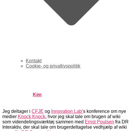
Kontakt
Cookie- og privatlivspolitik
Konf. Knock Knock
Published by
Kim
on
september 21, 2006
september 21,
2006
Jeg deltager i
CFJE
og
Innovation Lab’
s konference om nye
medier
Knock Knock
, hvor jeg skal tale om brugen af wiki
som videndelingsværktøj sammen med
Ernst Poulsen
fra DR
Interaktiv, der skal tale om brugerdeltagelse vedhjælp af wiki