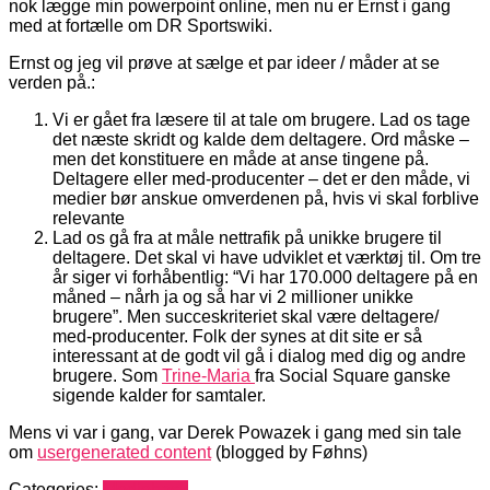
nok lægge min powerpoint online, men nu er Ernst i gang
med at fortælle om DR Sportswiki.
Ernst og jeg vil prøve at sælge et par ideer / måder at se
verden på.:
Vi er gået fra læsere til at tale om brugere. Lad os tage
det næste skridt og kalde dem deltagere. Ord måske –
men det konstituere en måde at anse tingene på.
Deltagere eller med-producenter – det er den måde, vi
medier bør anskue omverdenen på, hvis vi skal forblive
relevante
Lad os gå fra at måle nettrafik på unikke brugere til
deltagere. Det skal vi have udviklet et værktøj til. Om tre
år siger vi forhåbentlig: “Vi har 170.000 deltagere på en
måned – nårh ja og så har vi 2 millioner unikke
brugere”. Men succeskriteriet skal være deltagere/
med-producenter. Folk der synes at dit site er så
interessant at de godt vil gå i dialog med dig og andre
brugere. Som
Trine-Maria
fra Social Square ganske
sigende kalder for samtaler.
Mens vi var i gang, var Derek Powazek i gang med sin tale
om
usergenerated content
(blogged by Føhns)
Categories:
Mediehack