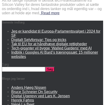
Alt for længe hyldede vi ukritisk tech-iværksætterne fra
Silicon Valley for deres fantastiske produkter uden at sætte
os ordentlig ind i, hvad deres tanker og mål egentlig var – og
uden at holde øje med,
Read more
Seneste indlæg
Jeg er kandidat til Europa-Parlamentsvalget i 2024 for
SF
Digitalt Selvforsvar: Tips og tricks
Tak til EU for at håndhæve digitale rettigheder
Tech-giganter vil bygge ‘Walled Gardens’ med AI
Indblik i Googles AI Bard’s træningssæt: 15 millioner
websites
Søg
Søg
Blogs jeg læser
Anders Høeg Nissen
Bruce Schneier On Security
Digital Ugerevy ved Lars K. Jensen
Henrik Føhns
Néné La Beet