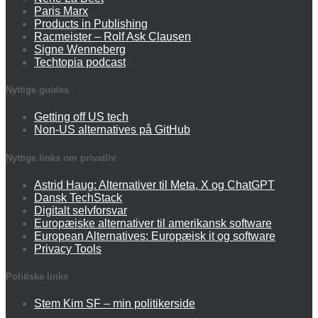
Paris Marx
Products in Publishing
Racmeister – Rolf Ask Clausen
Signe Wenneberg
Techtopia podcast
Nyttige guides
Getting off US tech
Non-US alternatives på GitHub
Nyttige links om privatliv
Astrid Haug: Alternativer til Meta, X og ChatGPT
Dansk TechStack
Digitalt selvforsvar
Europæiske alternativer til amerikansk software
European Alternatives: Europæisk it og software
Privacy Tools
Politiske links
Stem Kim SF – min politikerside