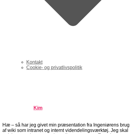
Kontakt
Cookie- og privatlivspolitik
Konf. Knock Knock: Wiki –
mig selv og Ernst P
Published by
Kim
on
september 21, 2006
september 21,
2006
Hæ – så har jeg givet min præsentation fra Ingeniørens brug
af wiki som intranet og internt videndelingsværktøj. Jeg skal