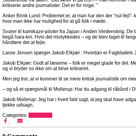
kritiserer andre journalister. Det er for ringe. ”
Anker Brink Lund: Problemet er, at man har den der “nul-fejl”- ku
hvor man ikke har mulighed for at gå folk i møde.
Svarer til kamikaze-piloter fra Japan i Anden Verdenskrig. De b
begå hara-kiri. Hvis det mislykkedes – og de blev taget til fanget
håndtere det at fejle.
Lasse Jensen spørger Jakob Elkjær : Hvordan er Fagbladets Jo
Jakob Elkjær: Godt af læserne – folk er meget glade for det. Men
og vi bryder os ikke om at blive kritiseret.
Men jeg tror, at vi kommer til se mere kritisk journalistik om
– og så et spørgsmål til Mollerup: Har du adgang til råbånd i 
Jakob Mollerup: Jeg har i hvert fald sagt, at jeg skal have adg
tjekke udsagn.
Categories:
Mediehack