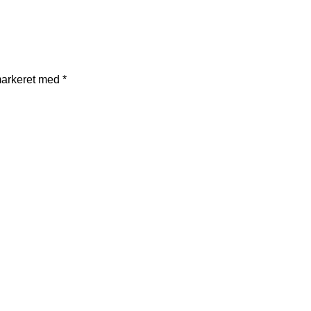
markeret med
*