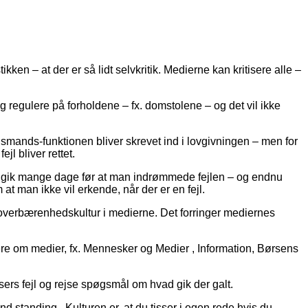
kken – at der er så lidt selvkritik. Medierne kan kritisere alle –
og regulere på forholdene – fx. domstolene – og det vil ikke
mands-funktionen bliver skrevet ind i lovgivningen – men for
jl bliver rettet.
r gik mange dage før at man indrømmede fejlen – og endnu
t man ikke vil erkende, når der er en fejl.
en overbærenhedskultur i medierne. Det forringer mediernes
igere om medier, fx. Mennesker og Medier , Information, Børsens
isers fejl og rejse spøgsmål om hvad gik der galt.
 standing . Kulturen er, at du tisser i egen rede hvis du