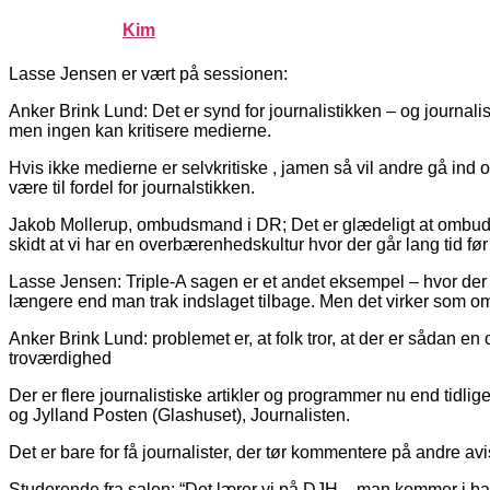
Published by
Kim
on
november 6, 2006
november 6, 2006
Lasse Jensen er vært på sessionen:
Anker Brink Lund: Det er synd for journalistikken – og journalisti
men ingen kan kritisere medierne.
Hvis ikke medierne er selvkritiske , jamen så vil andre gå ind 
være til fordel for journalstikken.
Jakob Mollerup, ombudsmand i DR; Det er glædeligt at ombuds
skidt at vi har en overbærenhedskultur hvor der går lang tid før fe
Lasse Jensen: Triple-A sagen er et andet eksempel – hvor de
længere end man trak indslaget tilbage. Men det virker som om a
Anker Brink Lund: problemet er, at folk tror, at der er sådan 
troværdighed
Der er flere journalistiske artikler og programmer nu end tidl
og Jylland Posten (Glashuset), Journalisten.
Det er bare for få journalister, der tør kommentere på andre av
Studerende fra salen: “Det lærer vi på DJH – man kommer i band