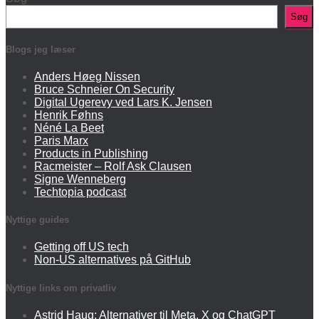
Søg
Blogs jeg læser
Anders Høeg Nissen
Bruce Schneier On Security
Digital Ugerevy ved Lars K. Jensen
Henrik Føhns
Néné La Beet
Paris Marx
Products in Publishing
Racmeister – Rolf Ask Clausen
Signe Wenneberg
Techtopia podcast
Nyttige guides
Getting off US tech
Non-US alternatives på GitHub
Nyttige links om privatliv
Astrid Haug: Alternativer til Meta, X og ChatGPT