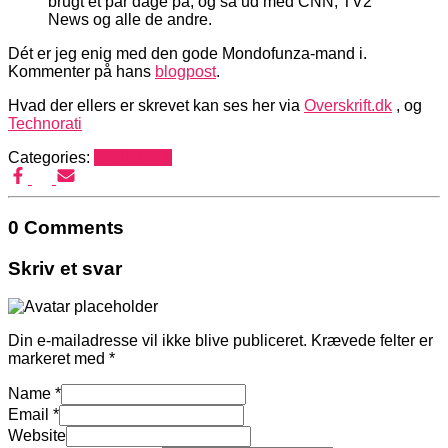
brugt et par dage på, og så ud med CNN, TV2
News og alle de andre.
Dét er jeg enig med den gode Mondofunza-mand i.
Kommenter på hans
blogpost
.
Hvad der ellers er skrevet kan ses her via
Overskrift.dk
, og
Technorati
Categories:
Mediehack
0 Comments
Skriv et svar
Din e-mailadresse vil ikke blive publiceret.
Krævede felter er
markeret med
*
Name
*
Email
*
Website