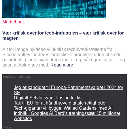
Mediehack
Vær kritisk over for tech-industrien – vær kritisk over for
magten
Alt for længe hyldede vi ukritisk tech-iværksætterne fra
Silicon Valley for deres fantastiske produkter uden at sætte
os ordentlig ind i, hvad deres tanker og mål egentlig var – og
uden at holde øje med,
Read more
Seneste indlæg
Jeg er kandidat til Europa-Parlamentsvalget i 2024 for
SF
Digitalt Selvforsvar: Tips og tricks
Tak til EU for at håndhæve digitale rettigheder
Tech-giganter vil bygge ‘Walled Gardens’ med AI
Indblik i Googles AI Bard’s træningssæt: 15 millioner
websites
Søg