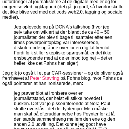
udfordringer af journalisterne af de digitale medier og for
megen selvfed rygklapperi (det går jo godt, så hvorfor skulle
det ikke blive ved med det trods web2.0, tagging og sociale
medier).
Jeg oplevede nu på DONA’s talkshop (hvor jeg
selv talte om wikier) at der blandt de ca 40 – 50
journalister, der blev tilbage til samtaler efter een
times powerpointoplæg var interesserede,
diskuterende og åbne over for en digital fremtid.
Fordi folk stiller skeptiske spørgsmål, er det ikke
ensbetydende med at de er imod (og nej – det er
heller ikke det Føhns han siger)
Jeg gik jo også til et par CAR-sessioner – og de bliver også
fremhævet af
Peter Støvring
på Føhns blog, hvor Føhns da
også pointerer, at han ironiserede, men:
jeg prøver blot at ironisere over en
journaliststand, der helst vil stikke hovedet i
busken. Det var jo pisseirriterende at Nora Paul
skulle overstås i det der lyntempo. Men måske
man skal på efteruddannelse hos Poynter for at få
den sande sammenhæng mellem den ene og den
anden 2.0 udvikling. Det kunne jeg godt have