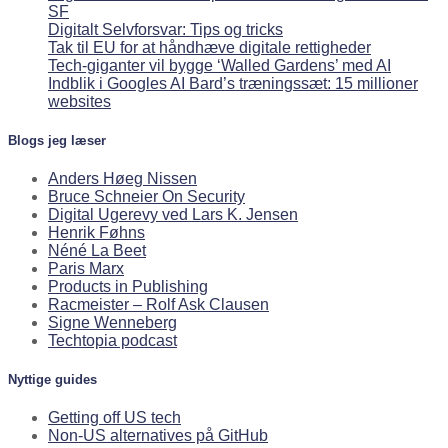
SF
Digitalt Selvforsvar: Tips og tricks
Tak til EU for at håndhæve digitale rettigheder
Tech-giganter vil bygge ‘Walled Gardens’ med AI
Indblik i Googles AI Bard’s træningssæt: 15 millioner
websites
Blogs jeg læser
Anders Høeg Nissen
Bruce Schneier On Security
Digital Ugerevy ved Lars K. Jensen
Henrik Føhns
Néné La Beet
Paris Marx
Products in Publishing
Racmeister – Rolf Ask Clausen
Signe Wenneberg
Techtopia podcast
Nyttige guides
Getting off US tech
Non-US alternatives på GitHub