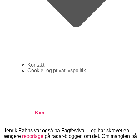
Kontakt
Cookie- og privatlivspolitik
Konf. Fagfestival: Epilog
med Føhns
Published by
Kim
on
november 9, 2006
november 9,
2006
Henrik Føhns var også på Fagfestival – og har skrevet en
længere
reportage
på radar-bloggen om det. Om manglen på