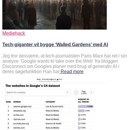
Mediehack
Tech-giganter vil bygge ‘Walled Gardens’ med AI
Jeg tror desværre, at tech-journalisten Paris Marx har ret i sin
analyse ‘Google wants to take over the Web‘ fra bloggen
Disconnect om Googles planer med brug af generativ AI i
deres søgefunktion Han har
Read more