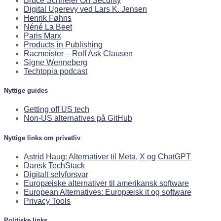
Bruce Schneier On Security
Digital Ugerevy ved Lars K. Jensen
Henrik Føhns
Néné La Beet
Paris Marx
Products in Publishing
Racmeister – Rolf Ask Clausen
Signe Wenneberg
Techtopia podcast
Nyttige guides
Getting off US tech
Non-US alternatives på GitHub
Nyttige links om privatliv
Astrid Haug: Alternativer til Meta, X og ChatGPT
Dansk TechStack
Digitalt selvforsvar
Europæiske alternativer til amerikansk software
European Alternatives: Europæisk it og software
Privacy Tools
Politiske links