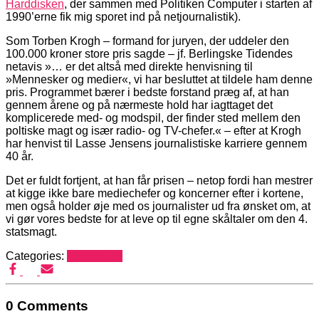
Harddisken
, der sammen med Politiken Computer i starten af
1990’erne fik mig sporet ind på netjournalistik).
Som Torben Krogh – formand for juryen, der uddeler den
100.000 kroner store pris sagde – jf. Berlingske Tidendes
netavis »… er det altså med direkte henvisning til
»Mennesker og medier«, vi har besluttet at tildele ham denne
pris. Programmet bærer i bedste forstand præg af, at han
gennem årene og på nærmeste hold har iagttaget det
komplicerede med- og modspil, der finder sted mellem den
poltiske magt og især radio- og TV-chefer.« – efter at Krogh
har henvist til Lasse Jensens journalistiske karriere gennem
40 år.
Det er fuldt fortjent, at han får prisen – netop fordi han mestrer
at kigge ikke bare mediechefer og koncerner efter i kortene,
men også holder øje med os journalister ud fra ønsket om, at
vi gør vores bedste for at leve op til egne skåltaler om den 4.
statsmagt.
Categories:
Mediehack
0 Comments