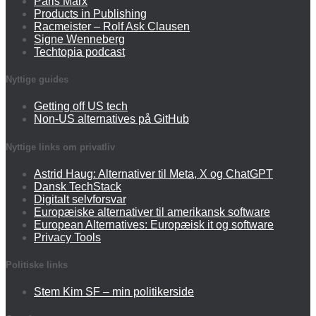
Paris Marx
Products in Publishing
Racmeister – Rolf Ask Clausen
Signe Wenneberg
Techtopia podcast
Nyttige guides
Getting off US tech
Non-US alternatives på GitHub
Nyttige links om privatliv
Astrid Haug: Alternativer til Meta, X og ChatGPT
Dansk TechStack
Digitalt selvforsvar
Europæiske alternativer til amerikansk software
European Alternatives: Europæisk it og software
Privacy Tools
Politiske links
Stem Kim SF – min politikerside