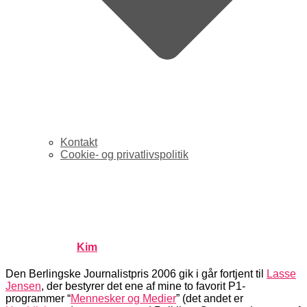
Kontakt
Cookie- og privatlivspolitik
Journalistisk pris til Lasse
Jensen
Published by
Kim
on
januar 4, 2006
januar 4, 2006
Den Berlingske Journalistpris 2006 gik i går fortjent til
Lasse
Jensen
, der bestyrer det ene af mine to favorit P1-
programmer “
Mennesker og Medier
” (det andet er