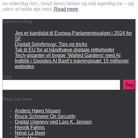
os ordentlig ind i, hvad deres tanker og mål egentlig var – og
uden at holde øje med,
Read more
Seneste indlæg
Jeg er kandidat til Europa-Parlamentsvalget i 2024 for
SF
Digitalt Selvforsvar: Tips og tricks
Tak til EU for at håndhæve digitale rettigheder
Tech-giganter vil bygge ‘Walled Gardens’ med AI
Indblik i Googles AI Bard’s træningssæt: 15 millioner
websites
Søg
Søg
Blogs jeg læser
Anders Høeg Nissen
Bruce Schneier On Security
Digital Ugerevy ved Lars K. Jensen
Henrik Føhns
Néné La Beet