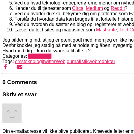
Ved du hvad teknologi-entreprenørerne mener om nyhe
Kender du til tjenester som
Circa
,
Medium
og
Reddit
?
Ved du hvorfor du skal bekymre dig om platforme som Fa
Forstår du hvordan data kan bruges til at fortælle historie
Ved du hvordan du sætter en blog op, registrerer et web
Læser du techsites og magasiner som
Mashable
,
TechC
Jeg bilder mig ind, at jeg er pænt godt med, men jeg er ikke h
Derfor knokler jeg stadig på med at holde mig åben, nysgerrig 
Hvad med dig – kan du svare ja til alle ti ?
Categories:
Mediehack
Tags:
cms
teknologi
twitter
Webjournalistik
webredaktør
0 Comments
Skriv et svar
Din e-mailadresse vil ikke blive publiceret.
Krævede felter er 