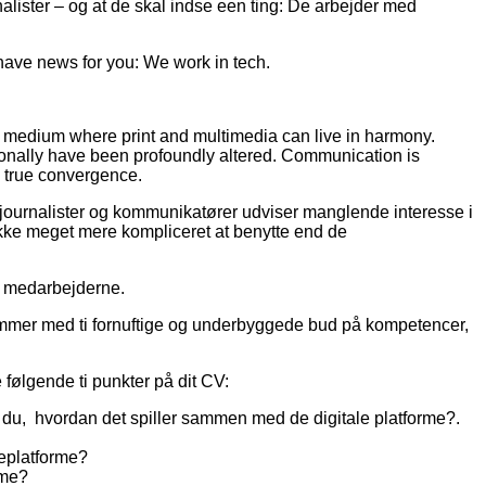
alister – og at de skal indse een ting: De arbejder med
 have news for you: We work in tech.
w medium where print and multimedia can live in harmony.
nally have been profoundly altered. Communication is
e true convergence.
ge journalister og kommunikatører udviser manglende interesse i
kke meget mere kompliceret at benytte end de
f medarbejderne.
kommer med ti fornuftige og underbyggede bud på kompetencer,
ølgende ti punkter på dit CV:
år du, hvordan det spiller sammen med de digitale platforme?.
ieplatforme?
rme?