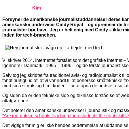
Published by
Kim
on
april 29, 2014
april 29, 2014
Forsyner de amerikanske journalistuddannelser deres kand
amerikanske underviser Cindy Royal – og opremser de ti 
journalister bør have. Jeg er helt enig med Cindy – ikke min
inden for tech-branchen.
Vi skriver 2014. Internettet forstået som det grafiske internet
igennem i Danmark i 1995 – 1996 – og de første journalistiske
Selv tog jeg skridtet fra traditionel avis- og radiojournalistik t
fandt hurtigt ud af, at vi var nødt til at beherske småtekniske
med små scripts og html-koder – for at opnå de bedste resultat
Og siden da er den tekniske side og tekniske forståelse af webj
altafgørende.
Det noterer den amerikanske underviser i journalistik og mas
“Are journalism schools teaching their students the right skills?
Det vigtige for mig er ikke hendes bedømmelse af uddannelser