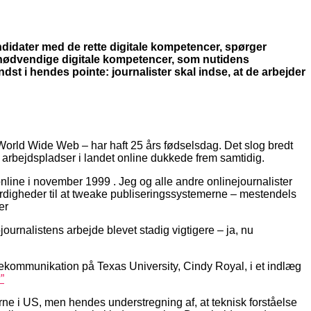
idater med de rette digitale kompetencer, spørger
nødvendige digitale kompetencer, som nutidens
dst i hendes pointe: journalister skal indse, at de arbejder
 – World Wide Web – har haft 25 års fødselsdag. Det slog bredt
 arbejdspladser i landet online dukkede frem samtidig.
il online i november 1999 . Jeg og alle andre onlinejournalister
 færdigheder til at tweake publiseringssystemerne – mestendels
er
ournalistens arbejde blevet stadig vigtigere – ja, nu
sekommunikation på Texas University, Cindy Royal, i et indlæg
”
ne i US, men hendes understregning af, at teknisk forståelse