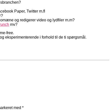
dsbranchen?
cebook Paper, Twitter m.fl
r?
domæne og redigerer video og lydfiler m.m?
runch
mv?
ome-free.
og eksperimenterende i forhold til de ti spørgsmål.
markeret med
*