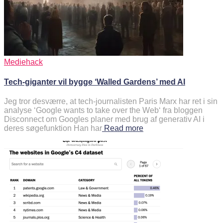
Mediehack
Tech-giganter vil bygge ‘Walled Gardens’ med AI
Jeg tror desværre, at tech-journalisten Paris Marx har ret i sin
analyse ‘Google wants to take over the Web‘ fra bloggen
Disconnect om Googles planer med brug af generativ AI i
deres søgefunktion Han har
Read more