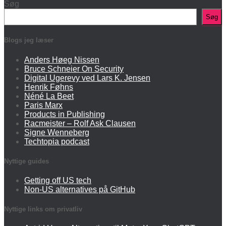
Søg
Søg
Blogs jeg læser
Anders Høeg Nissen
Bruce Schneier On Security
Digital Ugerevy ved Lars K. Jensen
Henrik Føhns
Néné La Beet
Paris Marx
Products in Publishing
Racmeister – Rolf Ask Clausen
Signe Wenneberg
Techtopia podcast
Nyttige guides
Getting off US tech
Non-US alternatives på GitHub
Nyttige links om privatliv