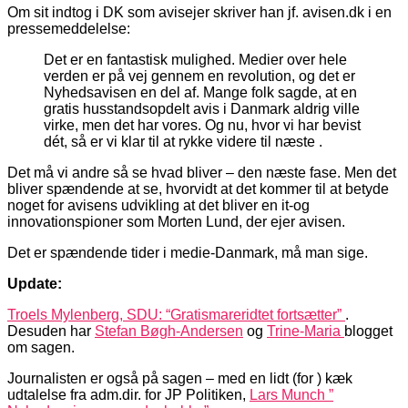
Om sit indtog i DK som avisejer skriver han jf. avisen.dk i en
pressemeddelelse:
Det er en fantastisk mulighed. Medier over hele
verden er på vej gennem en revolution, og det er
Nyhedsavisen en del af. Mange folk sagde, at en
gratis husstandsopdelt avis i Danmark aldrig ville
virke, men det har vores. Og nu, hvor vi har bevist
dét, så er vi klar til at rykke videre til næste .
Det må vi andre så se hvad bliver – den næste fase. Men det
bliver spændende at se, hvorvidt at det kommer til at betyde
noget for avisens udvikling at det bliver en it-og
innovationspioner som Morten Lund, der ejer avisen.
Det er spændende tider i medie-Danmark, må man sige.
Update:
Troels Mylenberg, SDU: “Gratismareridtet fortsætter”
.
Desuden har
Stefan Bøgh-Andersen
og
Trine-Maria
blogget
om sagen.
Journalisten er også på sagen – med en lidt (for ) kæk
udtalelse fra adm.dir. for JP Politiken,
Lars Munch ”