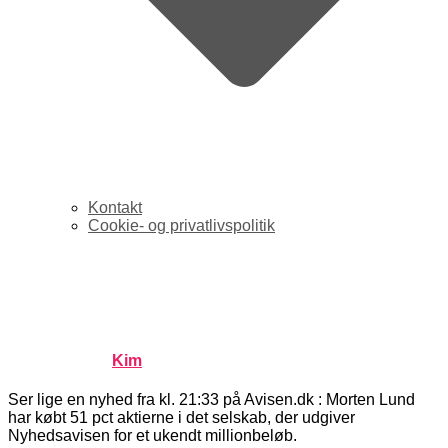
Kontakt
Cookie- og privatlivspolitik
It-iværksætter Morten Lund
køber Nyhedsavisen
Published by
Kim
on
januar 16, 2008
januar 16, 2008
Ser lige en nyhed fra kl. 21:33 på Avisen.dk : Morten Lund
har købt 51 pct aktierne i det selskab, der udgiver
Nyhedsavisen for et ukendt millionbeløb.