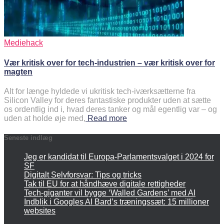
Mediehack
Vær kritisk over for tech-industrien – vær kritisk over for
magten
Alt for længe hyldede vi ukritisk tech-iværksætterne fra
Silicon Valley for deres fantastiske produkter uden at sætte
os ordentlig ind i, hvad deres tanker og mål egentlig var – og
uden at holde øje med,
Read more
Seneste indlæg
Jeg er kandidat til Europa-Parlamentsvalget i 2024 for
SF
Digitalt Selvforsvar: Tips og tricks
Tak til EU for at håndhæve digitale rettigheder
Tech-giganter vil bygge ‘Walled Gardens’ med AI
Indblik i Googles AI Bard’s træningssæt: 15 millioner
websites