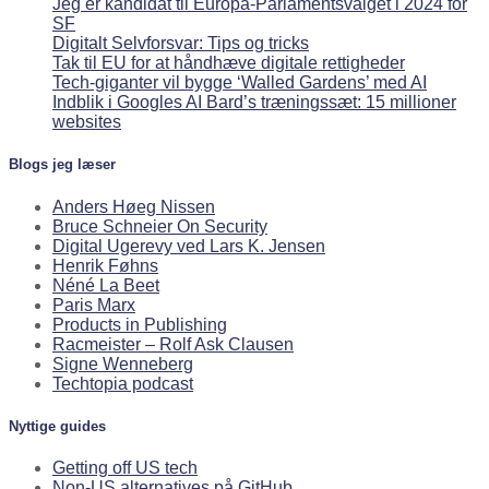
Jeg er kandidat til Europa-Parlamentsvalget i 2024 for
SF
Digitalt Selvforsvar: Tips og tricks
Tak til EU for at håndhæve digitale rettigheder
Tech-giganter vil bygge ‘Walled Gardens’ med AI
Indblik i Googles AI Bard’s træningssæt: 15 millioner
websites
Blogs jeg læser
Anders Høeg Nissen
Bruce Schneier On Security
Digital Ugerevy ved Lars K. Jensen
Henrik Føhns
Néné La Beet
Paris Marx
Products in Publishing
Racmeister – Rolf Ask Clausen
Signe Wenneberg
Techtopia podcast
Nyttige guides
Getting off US tech
Non-US alternatives på GitHub