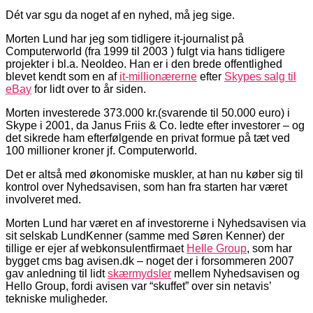
Dét var sgu da noget af en nyhed, må jeg sige.
Morten Lund har jeg som tidligere it-journalist på
Computerworld (fra 1999 til 2003 ) fulgt via hans tidligere
projekter i bl.a. NeoIdeo. Han er i den brede offentlighed
blevet kendt som en af
it-millionærerne
efter
Skypes salg til
eBay
for lidt over to år siden.
Morten investerede 373.000 kr.(svarende til 50.000 euro) i
Skype i 2001, da Janus Friis & Co. ledte efter investorer – og
det sikrede ham efterfølgende en privat formue på tæt ved
100 millioner kroner jf. Computerworld.
Det er altså med økonomiske muskler, at han nu køber sig til
kontrol over Nyhedsavisen, som han fra starten har været
involveret med.
Morten Lund har været en af investorerne i Nyhedsavisen via
sit selskab LundKenner (samme med Søren Kenner) der
tillige er ejer af webkonsulentfirmaet
Helle Group
, som har
bygget cms bag avisen.dk – noget der i forsommeren 2007
gav anledning til lidt
skærmydsler
mellem Nyhedsavisen og
Hello Group, fordi avisen var “skuffet” over sin netavis’
tekniske muligheder.