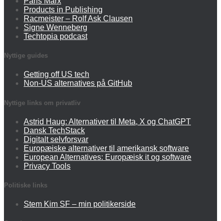
Paris Marx
Products in Publishing
Racmeister – Rolf Ask Clausen
Signe Wenneberg
Techtopia podcast
Nyttige guides
Getting off US tech
Non-US alternatives på GitHub
Nyttige links om privatliv
Astrid Haug: Alternativer til Meta, X og ChatGPT
Dansk TechStack
Digitalt selvforsvar
Europæiske alternativer til amerikansk software
European Alternatives: Europæisk it og software
Privacy Tools
Politiske links
Stem Kim SF – min politikerside