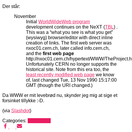
Der står:
November
Initial
WorldWideWeb program
development continues on the NeXT (
TBL
) .
This was a “what you see is what you get”
(wysiwyg) browser/editor with direct inline
creation of links. The first web server was
nxoc01.cern.ch, later called info.cern.ch,
and the
first web page
http://nxoc01.cern.ch/hypertext/WWW/TheProject.h
Unfortunately CERN no longer supports the
historical site. Note from this era too, the
least recently modified web page
we know
of, last changed Tue, 13 Nov 1990 15:17:00
GMT (though the URI changed.)
Da WWW er mit levebrød nu, skynder jeg mig at sige et
forsinket tillykke :-D.
(via
Slashdot
)
Categories:
Mediehack