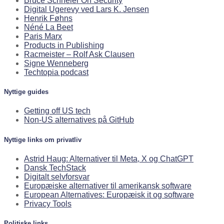
Bruce Schneier On Security
Digital Ugerevy ved Lars K. Jensen
Henrik Føhns
Néné La Beet
Paris Marx
Products in Publishing
Racmeister – Rolf Ask Clausen
Signe Wenneberg
Techtopia podcast
Nyttige guides
Getting off US tech
Non-US alternatives på GitHub
Nyttige links om privatliv
Astrid Haug: Alternativer til Meta, X og ChatGPT
Dansk TechStack
Digitalt selvforsvar
Europæiske alternativer til amerikansk software
European Alternatives: Europæisk it og software
Privacy Tools
Politiske links