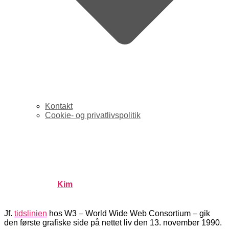
Kontakt
Cookie- og privatlivspolitik
Hey – World Wide Web
fyldte 16 i går
Published by
Kim
on
november 14, 2006
november 14,
2006
Jf.
tidslinien
hos W3 – World Wide Web Consortium – gik
den første grafiske side på nettet liv den 13. november 1990.