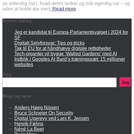
os ordentlig ind i, hvad deres tanker og mål egentlig var – og
uden at holde øje med,
Read more
Seneste indlæg
Jeg er kandidat til Europa-Parlamentsvalget i 2024 for
SF
Digitalt Selvforsvar: Tips og tricks
Tak til EU for at håndhæve digitale rettigheder
Tech-giganter vil bygge ‘Walled Gardens’ med AI
Indblik i Googles AI Bard’s træningssæt: 15 millioner
websites
Søg
Søg
Blogs jeg læser
Anders Høeg Nissen
Bruce Schneier On Security
Digital Ugerevy ved Lars K. Jensen
Henrik Føhns
Néné La Beet